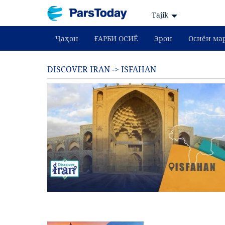
Tajik
Ҷаҳон
ҒАРБИ ОСИЁ
Эрон
Осиёи ма
DISCOVER IRAN -> ISFAHAN