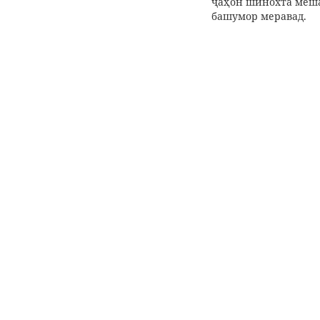
ҷаҳон шинохта меша
башумор меравад.