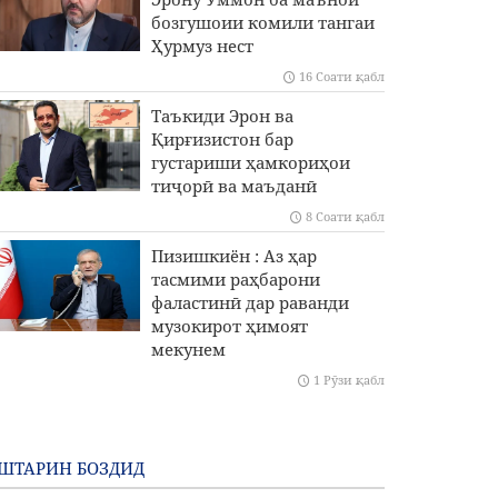
бозгушоии комили тангаи
Ҳурмуз нест
16 Соати қабл
Таъкиди Эрон ва
Қирғизистон бар
густариши ҳамкориҳои
тиҷорӣ ва маъданӣ
8 Соати қабл
Пизишкиён : Аз ҳар
тасмими раҳбарони
фаластинӣ дар раванди
музокирот ҳимоят
мекунем
1 Рӯзи қабл
ШТАРИН БОЗДИД