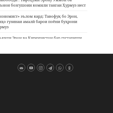
ънои бозгушоии комили тангаи Ҳурмуз нест
кономист» эълом кард: Тавофуқ бо Эрон,
нҳо гузинаи амалӣ барои поёни буҳрони
рмуз
ъкиди Эрон ва Қирғизистон бар густариши
мкориҳои тиҷорӣ ва маъданӣ
малоти ҳавоӣ ва тӯпхонаии режими
ҳюнистӣ ба ҷануби Лубнон