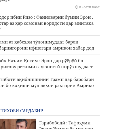
8 Соати қабл
рдор ибни Ризо : Фанноварии бӯмии Эрон ,
ртар аз ҳар сомонаи воридотӣ дар минтақа
т
амп аз ҳабсҳои тӯлонимуддат барои
барнигорони ифшогари амрикоӣ хабар дод
йх Наъим Қосим : Эрон дар рӯёрӯӣ бо
рикову режими саҳюнистӣ пирӯз шудааст
тиботи ақибнишинии Трамп дар баробари
он бо коҳиши мӯшакҳои раҳгирии Амрико
ТИХОБИ САРДАБИР
Ғарибободӣ : Тафоҳуми
Эрону Уммон ба маънои