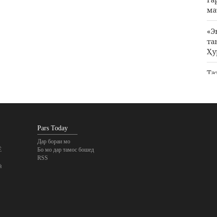
ма
«Э
та
Ҳу
Та
ҳа
Ҳа
са
Pars Today
Дар бораи мо
Ё
Бо мо дар тамос бошед
RSS
ӣ