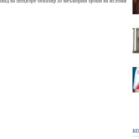
вад ва шоҳкоре беназир аз меъмории эронӣ ва исломӣ
БЕ