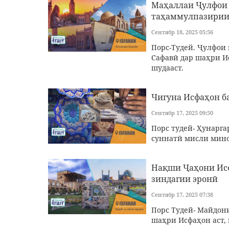
Маҳаллаи Ҷулфои 
таҳаммулпазирии
Сентябр 18, 2025 05:56
Порс-Тудей. Ҷулфои 
Сафавӣ дар шаҳри И
шудааст.
Чигуна Исфаҳон б
Сентябр 17, 2025 09:50
Порс тудей- Ҳунарга
суннатӣ мисли мино
Нақши Ҷаҳони Исф
зиндагии эронӣ
Сентябр 17, 2025 07:38
Порс Тудей- Майдон
шаҳри Исфаҳон аст,