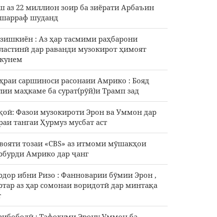
ш аз 22 миллион зоир ба зиёрати Арбаъин
шарраф шуданд
зишкиён : Аз ҳар тасмими раҳбарони
ластинӣ дар раванди музокирот ҳимоят
кунем
ҳраи саршиноси расонаии Амрико : Бояд
лии маҳкаме ба сурат(рӯй)и Трамп зад
қоӣ: Фазои музокироти Эрон ва Уммон дар
раи тангаи Ҳурмуз мусбат аст
вояти тозаи «CBS» аз итмоми мӯшакҳои
рбурди Амрико дар ҷанг
рдор ибни Ризо : Фанноварии бӯмии Эрон ,
ртар аз ҳар сомонаи воридотӣ дар минтақа
т
рибободӣ : Тафоҳуми Эрону Уммон ба