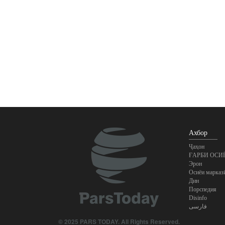
Ахбор
Ҷаҳон
ҒАРБИ ОСИ
Эрон
Осиёи марказ
Дин
Порспедия
Disinfo
فارسی
© 2025 PARS TODAY. All Rights Reserved.