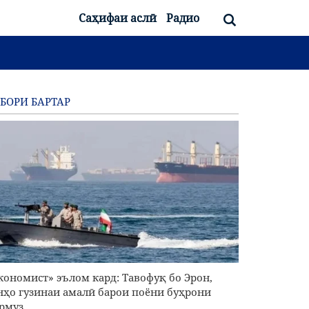
Саҳифаи аслӣ
Радио
БОРИ БАРТАР
кономист» эълом кард: Тавофуқ бо Эрон,
нҳо гузинаи амалӣ барои поёни буҳрони
рмуз