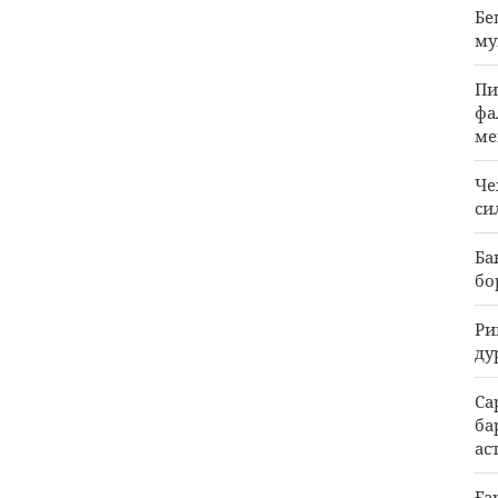
Бе
му
Пи
фа
ме
Че
си
Ба
бо
Ри
ду
Са
ба
ас
Ға