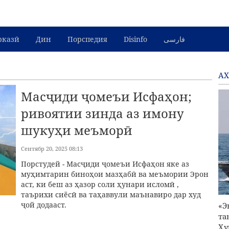
рказӣ
Дин
Порспедия
Disinfo
فارسی
АХ
Масҷиди ҷомеъи Исфаҳон;
ривоятии зинда аз имону
шукуҳи меъморӣ
Сентябр 20, 2025 08:13
Порстудей - Масҷиди ҷомеъи Исфаҳон яке аз
муҳимтарин биноҳои мазҳабӣ ва меъмории Эрон
аст, ки беш аз ҳазор соли ҳунари исломӣ ,
таърихи сиёсӣ ва таҳаввули маънавиро дар худ
ҷой додааст.
«Э
та
Ҳу