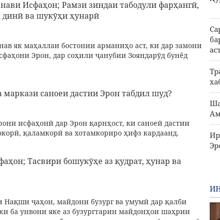
нави Исфаҳон; Рамзи зиндаи табодули фарҳангӣ,
 динӣ ва шукӯҳи ҳунарӣ
Са
ба
нав як маҳаллаи бостонии арманиҳо аст, ки дар замони
ас
сфаҳони Эрон, дар соҳили ҷанубии Зояндарӯд бунёд
Тр
ха
а маркази саноеи дастии Эрон табдил шуд?
Ша
Ам
рони исфаҳонӣ дар Эрон қарнҳост, ки саноеӣ дастии
корӣ, қаламкорӣ ва хотамкориро ҳифз кардаанд.
Ир
Эр
аҳон; Тасвири бошукӯҳе аз қудрат, ҳунар ва
ИН
и Нақши ҷаҳон, майдони бузург ва умумӣ дар қалби
 ки ба унвони яке аз бузургтарин майдонҳои шаҳрии