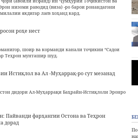
 ҷорӣ (авоили исфанд) ин Ҷумҳурии Тоҷикистон ва
рон низоми раводид (виза) -ро барои ронандагони
милалии якдигар лағв хоҳанд кард.
росон роҳе нест
манигор, шоир ва корманди канали тоҷикии “Садои
дар Теҳрон мунташир шуд.
ии Истиқлол ва Ал -Муҳаррақ-ро сут мезанад
стон дидори Ал-Муҳаррақи Баҳрайн-Истиқлоли Эронро
н: Пайванди фарҳангии Остона ва Теҳрон
БЕ
а дорад
По
на