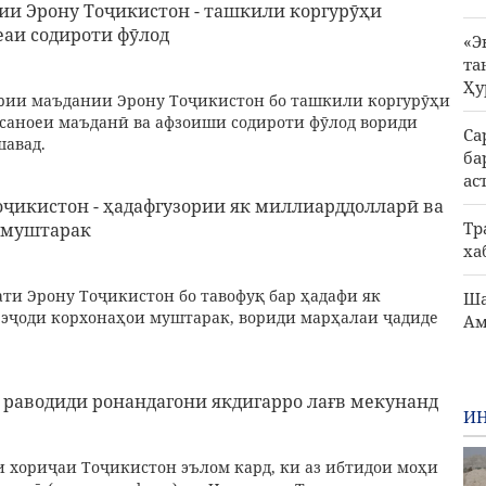
и Эрону Тоҷикистон - ташкили коргурӯҳи
еаи содироти фӯлод
«Э
та
Ҳу
ории маъдании Эрону Тоҷикистон бо ташкили коргурӯҳи
 саноеи маъданӣ ва афзоиши содироти фӯлод вориди
Са
шавад.
ба
ас
оҷикистон - ҳадафгузории як миллиарддолларӣ ва
Тр
 муштарак
ха
ати Эрону Тоҷикистон бо тавофуқ бар ҳадафи як
Ша
 эҷоди корхонаҳои муштарак, вориди марҳалаи ҷадиде
Ам
 раводиди ронандагони якдигарро лағв мекунанд
ИН
и хориҷаи Тоҷикистон эълом кард, ки аз ибтидои моҳи