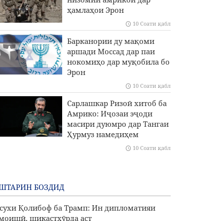
ҳамлаҳои Эрон
10 Соати қабл
Барканории ду мақоми
аршади Моссад дар паи
нокомиҳо дар муқобила бо
Эрон
10 Соати қабл
Сарлашкар Ризоӣ хитоб ба
Амрико: Иҷозаи эҷоди
масири дуюмро дар Тангаи
Ҳурмуз намедиҳем
10 Соати қабл
ШТАРИН БОЗДИД
сухи Қолибоф ба Трамп: Ин дипломатияи
моишӣ, шикастхӯрда аст