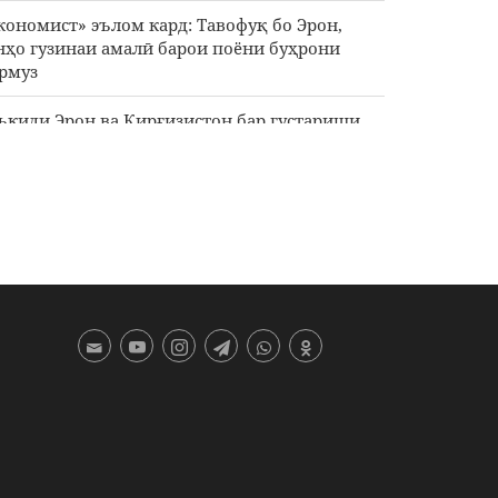
кономист» эълом кард: Тавофуқ бо Эрон,
нҳо гузинаи амалӣ барои поёни буҳрони
рмуз
ъкиди Эрон ва Қирғизистон бар густариши
мкориҳои тиҷорӣ ва маъданӣ
малоти ҳавоӣ ва тӯпхонаии режими
ҳюнистӣ ба ҷануби Лубнон