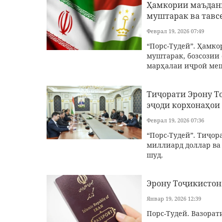
Ҳамкории маъдани
муштарак ва тавс
Феврал 19, 2026 07:49
“Порс-Тудей”. Ҳамк
муштарак, бозсозии
марҳалаи иҷроӣ ме
Тиҷорати Эрону Т
эҷоди корхонаҳои
Феврал 19, 2026 07:36
“Порс-Тудей”. Тиҷор
миллиард доллар ва
шуд.
Эрону Тоҷикистон
Январ 19, 2026 12:39
Порс-Тудей. Вазорат