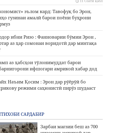
11 Соати қабл
кономист» эълом кард: Тавофуқ бо Эрон,
нҳо гузинаи амалӣ барои поёни буҳрони
рмуз
рдор ибни Ризо : Фанноварии бӯмии Эрон ,
ртар аз ҳар сомонаи воридотӣ дар минтақа
т
амп аз ҳабсҳои тӯлонимуддат барои
барнигорони ифшогари амрикоӣ хабар дод
йх Наъим Қосим : Эрон дар рӯёрӯӣ бо
рикову режими саҳюнистӣ пирӯз шудааст
ТИХОБИ САРДАБИР
Зарбаи мағзии беш аз 700
низомии амрикоӣ дар