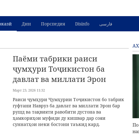
рказӣ
Дин
Порспедия
Disinfo
فارسی
АХ
Паёми табрики раиси
ҷумҳури Тоҷикистон ба
давлат ва миллати Эрон
Март 23, 2026 11:32
Раиси ҷумҳури Ҷумҳурии Тоҷикистон бо табрик
гуфтани Навруз ба давлат ва миллати Эрон бар
рушд ва тақвияти равобити дустона ва
ҳамкориҳои муфиди ду кишвар дар сояи
суннатҳои неки бостони таъкид кард.
По
на