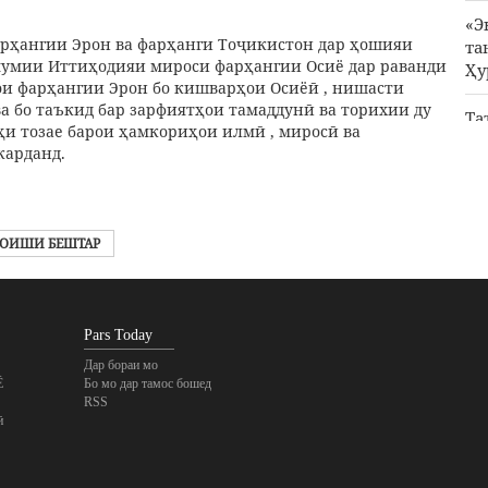
«Э
рҳангии Эрон ва фарҳанги Тоҷикистон дар ҳошияи
та
умии Иттиҳодияи мироси фарҳангии Осиё дар раванди
Ҳу
и фарҳангии Эрон бо кишварҳои Осиёӣ , нишасти
а бо таъкид бар зарфиятҳои тамаддунӣ ва торихии ду
Та
ҳи тозае барои ҳамкориҳои илмӣ , миросӣ ва
ҳа
карданд.
Ҳа
са
ОИШИ БЕШТАР
Pars Today
Дар бораи мо
Ё
Бо мо дар тамос бошед
RSS
ӣ