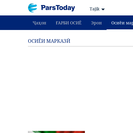
Tajik
Ҷаҳон
ҒАРБИ ОСИЁ
Эрон
Осиёи ма
ОСИЁИ МАРКАЗӢ