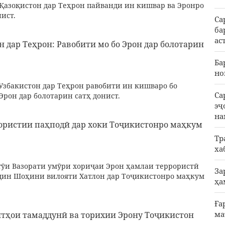
 Қазоқистон дар Теҳрон пайванди ин кишвар ва Эронро
ист.
Са
ба
ас
 дар Теҳрон: Равобити мо бо Эрон дар болотарин
Ба
но
 Узбакистон дар Теҳрон равобити ин кишваро бо
Са
рон дар болотарин сатҳ донист.
эҷ
на
ористии паҳподӣ дар хоки Тоҷикистонро маҳкум
Тр
ха
гӯи Вазорати умӯри хориҷаи Эрон ҳамлаи террористӣ
За
дин Шоҳини вилояти Хатлон дар Тоҷикистонро маҳкум
ҳа
Ға
ма
ятҳои тамаддунӣ ва торихии Эрону Тоҷикистон