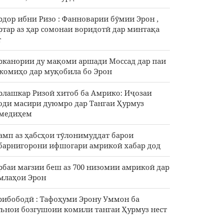
рдор ибни Ризо : Фанноварии бӯмии Эрон ,
ртар аз ҳар сомонаи воридотӣ дар минтақа
т
рканории ду мақоми аршади Моссад дар паи
комиҳо дар муқобила бо Эрон
рлашкар Ризоӣ хитоб ба Амрико: Иҷозаи
оди масири дуюмро дар Тангаи Ҳурмуз
медиҳем
амп аз ҳабсҳои тӯлонимуддат барои
барнигорони ифшогари амрикоӣ хабар дод
рбаи мағзии беш аз 700 низомии амрикоӣ дар
млаҳои Эрон
рибободӣ : Тафоҳуми Эрону Уммон ба
ънои бозгушоии комили тангаи Ҳурмуз нест