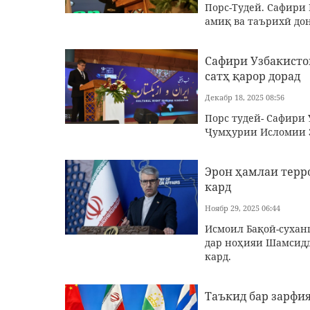
Порс-Тудей. Сафири
амиқ ва таърихӣ дон
Сафири Узбакистон
сатҳ қарор дорад
Декабр 18, 2025 08:56
Порс тудей- Сафири
Ҷумҳурии Исломии Э
Эрон ҳамлаи терр
кард
Ноябр 29, 2025 06:44
Исмоил Бақоӣ-сухан
дар ноҳияи Шамсид
кард.
Таъкид бар зарфи