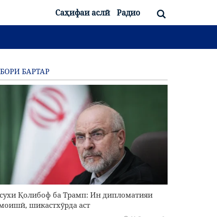
Саҳифаи аслӣ
Радио
БОРИ БАРТАР
сухи Қолибоф ба Трамп: Ин дипломатияи
моишӣ, шикастхӯрда аст