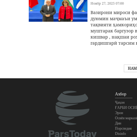
Ноябр 27, 2025 07:00
Вазирони мироси фа
дуюмин маҷмаъи ум
тақвияти ҳамкориҳо
муштарак баргузор в
кишвар , нақшаи ро
гардишгарӣ тарсим 
НАМ
Ахбор
Ҷаҳон
ҒАРБИ ОСИ
Эрон
Осиёи марказ
Дин
Порспедия
Disinfo