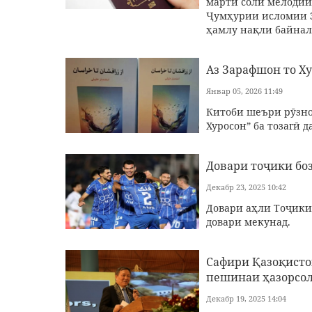
марти соли мелодии
Ҷумҳурии исломии Э
ҳамлу нақли байнал
Аз Зарафшон то Ху
Январ 05, 2026 11:49
Китоби шеъри рӯзно
Хуросон” ба тозагӣ 
Довари тоҷики боз
Декабр 23, 2025 10:42
Довари аҳли Тоҷики
довари мекунад.
Сафири Қазоқисто
пешинаи ҳазорсол
Декабр 19, 2025 14:04