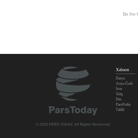
Xəbəon
Dınyo
Asiya Ğərb
İron
Tolış
Din
ParsPedia
Təhlil
© 2025 PARS TODAY. All Rights Reserved.