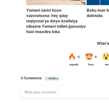
Yəməni xarici koon
Boku inən 
vəzorətxonə: heç qıləy
dəfırsidə
reqiyonal ya dınyo koalisiya
nibəzne Yəməni milləti ğanuniyə
həxi mısodirə bıkə