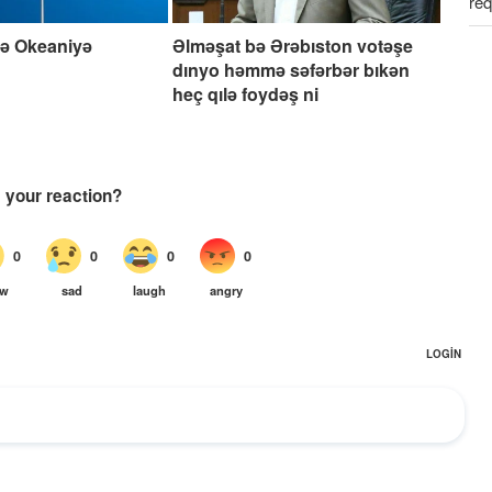
req
bə Okeaniyə
Əlməşat bə Ərəbıston votəşe
Əm
dınyo həmmə səfərbər bıkən
heç qılə foydəş ni