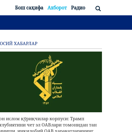
Бош саҳифа
Ахборот
Радио
ОСИЙ ХАБАРЛАР
он ислом қӯриқчилар корпуси: Трамп
ғлубиятини чет эл ОАВлари томонидан тан
иниши, инқилобий ОАВ ҳаракатларининг