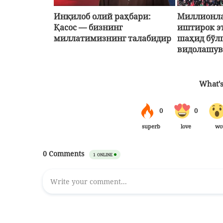
Инқилоб олий раҳбари:
Миллионла
Қасос — бизнинг
иштирок э
миллатимизнинг талабидир
шаҳид бўл
видолашув