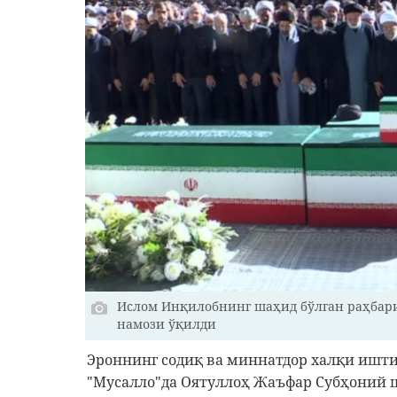
Ислом Инқилобнинг шаҳид бўлган раҳбар
намози ўқилди
Эроннинг содиқ ва миннатдор халқи ишт
"Мусалло"да Оятуллоҳ Жаъфар Субҳоний 