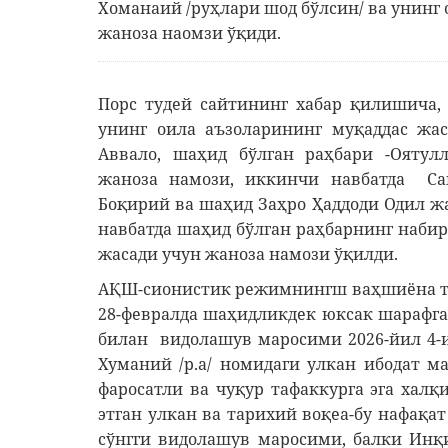
Хоманаий /руҳлари шод бўлсин/ ва унинг
жаноза наомзи ўқиди.
Порс тудей сайтининг хабар қилишича,
унинг оила аъзоларининг муқаддас жас
Аввало, шаҳид бўлган раҳбари -Оятул
жаноза намози, иккинчи навбатда Са
Боқирий ва шаҳид Заҳро Ҳаддоди Одил ж
навбатда шаҳид бўлган раҳбарнинг наби
жасади учун жаноза намози ўқилди.
АҚШ-сионистик режимнингш ваҳшиёна т
28-февралда шаҳидликдек юксак шарафга
билан видолашув маросими 2026-йил 4-
Хуманий /р.а/ номидаги улкан ибодат 
фаросатли ва чуқур тафаккурга эга ха
этган улкан ва тарихий воқеа-бу нафақа
сўнгги видолашув маросими, балки Инқ