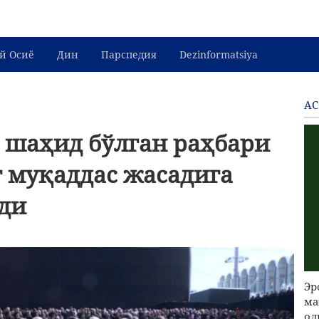
й Осиё
Дин
Парспедия
Dezinformatsiya
АС
шаҳид бўлган раҳбари
 муқаддас жасадига
ди
Эр
ма
ол