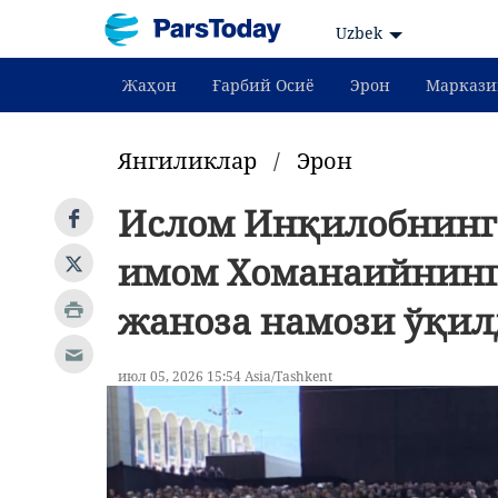
Uzbek
Жаҳон
Ғарбий Осиё
Эрон
Маркази
Янгиликлар
/
Эрон
Ислом Инқилобнинг 
имом Хоманаийнинг
жаноза намози ўқил
июл 05, 2026 15:54 Asia/Tashkent