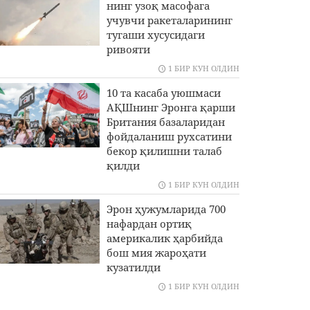
нинг узоқ масофага
учувчи ракеталарининг
тугаши хусусидаги
ривояти
1 БИР КУН ОЛДИН
10 та касаба уюшмаси
АҚШнинг Эронга қарши
Британия базаларидан
фойдаланиш рухсатини
бекор қилишни талаб
қилди
1 БИР КУН ОЛДИН
Эрон ҳужумларида 700
нафардан ортиқ
америкалик ҳарбийда
бош мия жароҳати
кузатилди
1 БИР КУН ОЛДИН