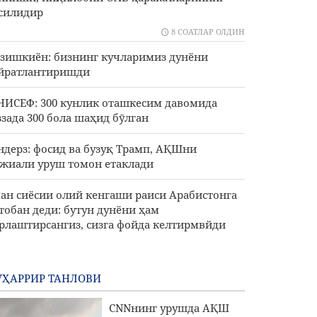
силидир
8 СОАТЛАР ОЛДИН
зишкиён: бизнинг кучларимиз дунёни
йратлантиришди
ИСЕФ: 300 кунлик оташкесим давомида
ззада 300 бола шаҳид бӯлган
ндерз: фосид ва бузуқ Трамп, АҚШни
жиали уруш томон етаклади
ан сиёсии олий кенгаши раиси Арабистонга
тобан деди: бутун дунёни ҳам
рлаштирсангиз, сизга фойда келтирмвйди
ҲАРРИР ТАНЛОВИ
CNNнинг урушда АҚШ