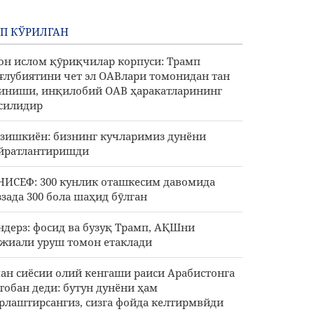
П КЎРИЛГАН
он ислом қӯриқчилар корпуси: Трамп
ғлубиятини чет эл ОАВлари томонидан тан
иниши, инқилобий ОАВ ҳаракатларининг
силидир
зишкиён: бизнинг кучларимиз дунёни
йратлантиришди
ИСЕФ: 300 кунлик оташкесим давомида
ззада 300 бола шаҳид бӯлган
ндерз: фосид ва бузуқ Трамп, АҚШни
жиали уруш томон етаклади
ан сиёсии олий кенгаши раиси Арабистонга
тобан деди: бутун дунёни ҳам
рлаштирсангиз, сизга фойда келтирмвйди