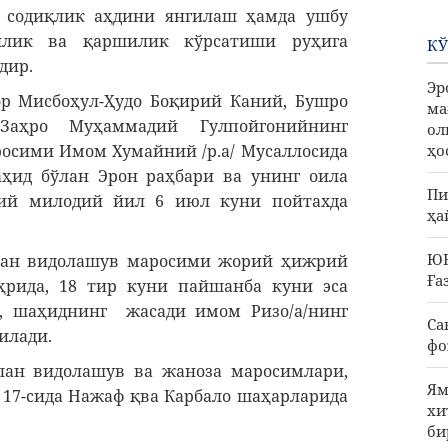
 содиқлик аҳдини янгилаш ҳамда ушбу
ллик ва қаршилик кўрсатиши руҳига
КЎ
дир.
Эр
р Мисбоҳул-Ҳудо Боқирий Каний, Бушро
ма
аҳро Муҳаммадий Гулпойгонийнинг
ол
ҳо
осими Имом Хумайний /р.а/ Мусаллосида
ҳид бўлан Эрон раҳбари ва унинг оила
Пи
рий милодий йил 6 июл куни пойтахда
ҳа
ЮН
лан видолашув маросими жорий ҳижрий
Ға
рида, 18 тир куни пайшанба куни эса
, шаҳиднинг жасади имом Ризо/а/нинг
Са
илади.
фо
лан видолашув ва жаноза маросимлари,
Ям
 17-сида Нажаф қва Карбало шаҳарларида
хи
би