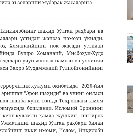
 оила аъзоларини муборак жасадарига
 IИнқилобнинг шаҳид бўлган раҳбари ва
адлари устидан жаноза намози ўқилди.
лоҳ Хоманаийнинг пок жасади устидан
ййида Бушро Хоманаий, Мисбоҳул-Ҳудо
асадлари учун жаноза намози ва уччинчи
раси Заҳро Муҳаммадий Гулпойгонийнинг
еррорчилик ҳужуми оқибатида 2026-йил
 эришган "Эрон шаҳиди" ва унинг оиласи
июл шанба куни тонгда Теҳрондаги Имом
мажмуасида бошланди. Исломий Эроннинг
лқи кенг кўламли ҳамда жўшқин иштирок
т Умматнинг шаҳид бўлган раҳбари билан
илобнинг икки имоми, Ислом, Инқилоби