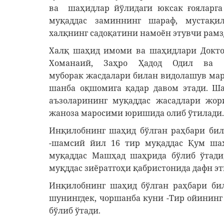
ва шаҳидлар йўлидаги юксак ғояларга
муқаддас заминнинг шараф, мустақи
халқнинг садоқатини намоён этувчи рамз
Халқ шаҳид имоми ва шаҳидлари Докто
Хоманаий, Заҳро Ҳадод Одил ва З
муборак жасдалари билан видолашув мар
шанба оқшомига қадар давом этади. Ша
аъзоларининг муқаддас жасадлари жо
жаноза маросими юришида олиб ўтилади.
Инқилобнинг шаҳид бўлган раҳбари би
-шамсий йил 16 тир муқаддас Қум шаҳ
муқаддас Машҳад шаҳрида бўлиб ўтади
муқддас зиёратгоҳи қабристонида дафн эт
Инқилобнинг шаҳид бўлган раҳбари би
шунингдек, чоршанба куни -Тир ойининг
бўлиб ўтади.