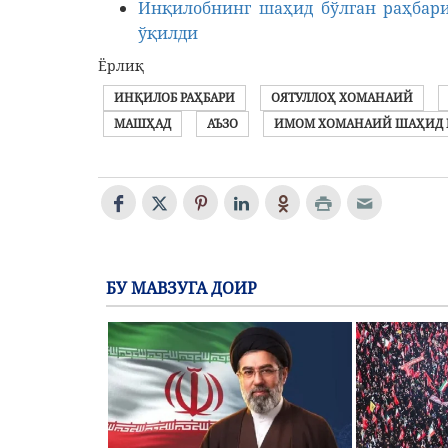
Инқилобнинг шаҳид бўлган раҳбари
ўқилди
Ёрлиқ
ИНҚИЛОБ РАҲБАРИ
ОЯТУЛЛОҲ ХОМАНАИЙ
МАШҲАД
АЪЗО
ИМОМ ХОМАНАИЙ ШАҲИД 
БУ МАВЗУГА ДОИР