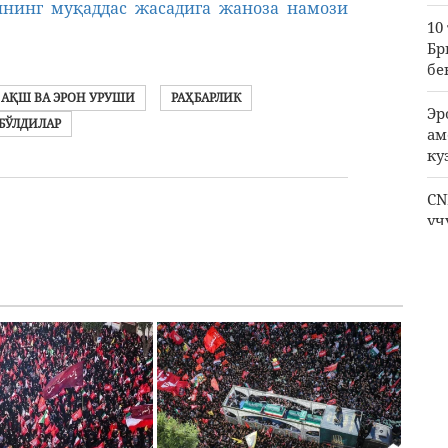
нинг муқаддас жасадига жаноза намози
10
Бр
бе
АҚШ ВА ЭРОН УРУШИ
РАҲБАРЛИК
Эр
БЎЛДИЛАР
ам
ку
CN
уч
ри
Пи
қа
Ға
ме
оч