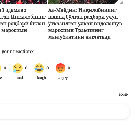
б одамлар
Ал-Маёдин: Инқилобининг
тган Инқилобнинг
шаҳид бўлган раҳбари учун
ган раҳбари билан
ўтказилган улкан видолашув
 маросими
маросими Трампнинг
мағлубиятини англатади