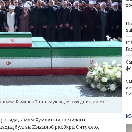
ҳо
Пи
ҳа
ЮН
Ға
Са
фо
Ям
хи
би
и имом Хоманаийнинг муқаддас жасадига жаноза
МУ
ирокида, Имом Хумайний номидаги
шаҳид бўлган Инқилоб раҳбари Оятуллоҳ