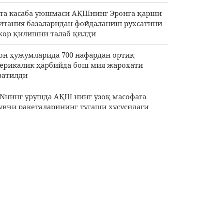
 та касаба уюшмаси АҚШнинг Эронга қарши
итания базаларидан фойдаланиш рухсатини
кор қилишни талаб қилди
он ҳужумларида 700 нафардан ортиқ
ерикалик ҳарбийда бош мия жароҳати
затилди
Nнинг урушда АҚШ нинг узоқ масофага
увчи ракеталарининг тугаши хусусидаги
вояти
зишкиён: Эрон халқи душман фитналари
ршисида бирга ва бир овоз билан туради
рибободий: Эрон ва Уммон англашув
морандуми Ҳурмуз бӯғозини буткул
илиши дегани эмас