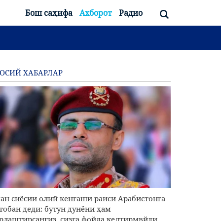
Бош саҳифа
Ахборот
Радио
ОСИЙ ХАБАРЛАР
ан сиёсии олий кенгаши раиси Арабистонга
тобан деди: бутун дунёни ҳам
рлаштирсангиз, сизга фойда келтирмвйди