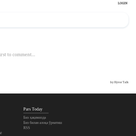
Pars Today
Биз ҳақимизда
Биз билан алоқа ўрнатиш
RSS
ё