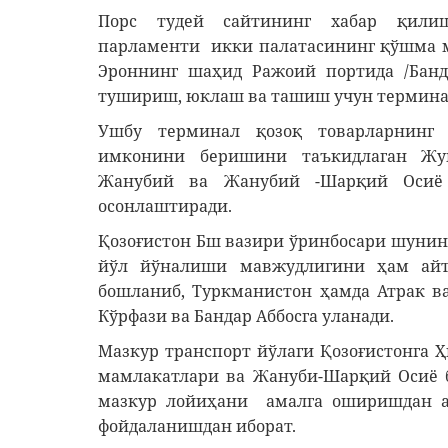
Порс тудей сайтининг хабар қилиш
парламенти икки палатасининг қўшма м
Эроннинг шаҳид Ражоий портида /Банд
тушириш, юклаш ва ташиш учун термина
Ушбу терминал қозоқ товарларнинг 
имконини беришини таъкидлаган Жу
Жанубий ва Жанубий -Шарқий Осиё б
осонлаштиради.
Қозоғистон Бш вазири ўринбосари шунин
йўл йўналиши мавжудлигини ҳам айт
бошланиб, Туркманистон ҳамда Атрак ва
Кўрфази ва Бандар Аббосга уланади.
Мазкур транспорт йўлаги Қозоғистонга 
мамлакатлари ва Жануби-Шарқий Осиё 
мазкур лойиҳани амалга оширишдан а
фойдаланишдан иборат.