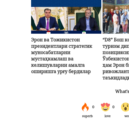
Эрон ва Тожикистон
“D8” Бош 
президентлари стратегик
туризм ди
муносабатларни
позицияси
мустаҳкамлаш ва
Ўзбекистон
келишувларни амалга
ҳам Эрон 
оширишга урғу бердилар
ривожлан
таъкидлад