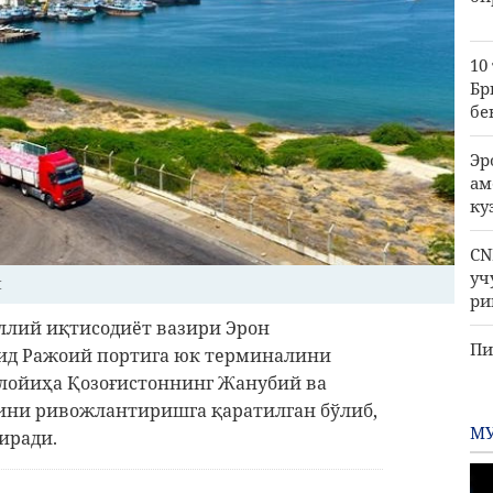
10
Бр
бе
Эр
ам
ку
CN
уч
и
ри
ллий иқтисодиёт вазири Эрон
Пи
ид Ражоий портига юк терминалини
қа
 лойиҳа Қозоғистоннинг Жанубий ва
ини ривожлантиришга қаратилган бўлиб,
МУ
иради.