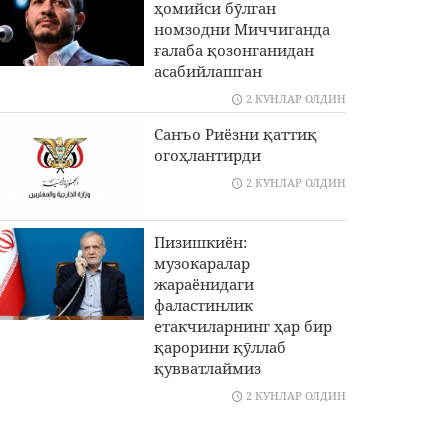
ҳомийси бӯлган
номзодни Миччиганда
ғалаба қозонганидан
асабийлашган
2 КУНЛАР ОЛДИН
Санъо Риёзни қаттиқ
огоҳлантирди
2 КУНЛАР ОЛДИН
Пизишкиён:
музокаралар
жараёнидаги
фаластинлик
етакчиларнинг ҳар бир
қарорини қӯллаб
қувватлаймиз
2 КУНЛАР ОЛДИН