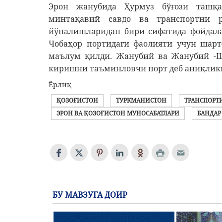
Эрон жанубида Ҳурмуз бўғози ташқа
минтақавий савдо ва транспортни 
йўналишларидан бири сифатида фойдал
Чобаҳор портидаги фаолияти учун шар
маълум қилди. Жанубий ва Жанубий -Ша
киришни таъминловчи порт деб аниқлик
Ёрлиқ
ҚОЗОҒИСТОН
ТУРКМАНИСТОН
ТРАНСПОРТ
ЭРОН ВА ҚОЗОҒИСТОН МУНОСАБАТЛАРИ
БАНДАР
БУ МАВЗУГА ДОИР