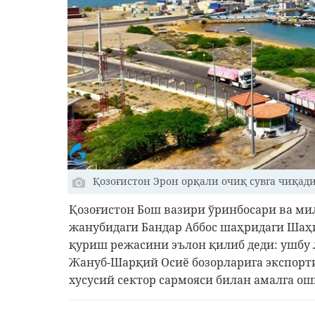
Қозоғистон Эрон орқали очиқ сувга чиқад
Қозоғистон Бош вазири ўринбосари ва ми
жанубидаги Бандар Аббос шаҳридаги Шаҳ
қуриш режасини эълон қилиб деди: ушбу
Жануб-Шарқий Осиё бозорларига экспорт
хусусий сектор сармояси билан амалга ош