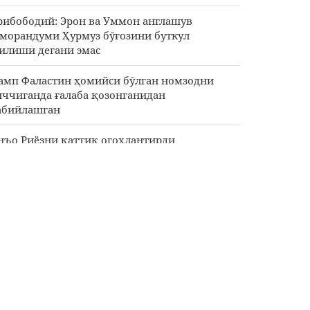
рибободий: Эрон ва Уммон англашув
морандуми Ҳурмуз бӯғозини буткул
илиши дегани эмас
амп Фаластин ҳомийси бӯлган номзодни
ччиганда ғалаба қозонганидан
абийлашган
нъо Риёзни қаттиқ огоҳлантирди
зишкиён: музокаралар жараёнидаги
ластинлик етакчиларнинг ҳар бир қарорини
ллаб қувватлаймиз
Шлик та5иқли ОАВ вакили: Трамп юзига
ттиқ тарсаки тушуриш керак