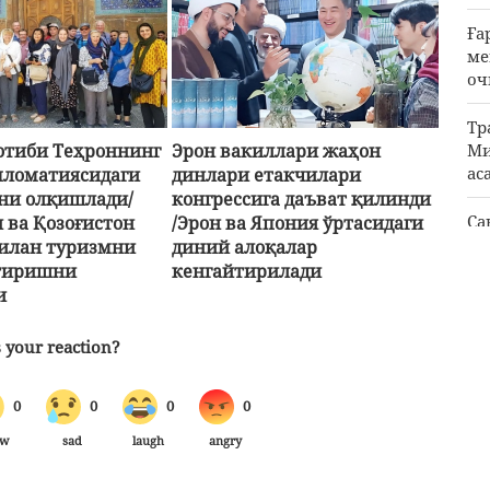
Ға
ме
оч
Тр
Ми
котиби Теҳроннинг
Эрон вакиллари жаҳон
ас
пломатиясидаги
динлари етакчилари
ни олқишлади/
конгрессига даъват қилинди
Са
 ва Қозоғистон
/Эрон ва Япония ўртасидаги
билан туризмни
диний алоқалар
Пи
тиришни
кенгайтирилади
фа
и
қӯ
АҚ
қа