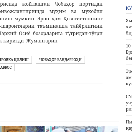
рисида жойлашган Чобаҳор портидан
КЎ
ривожлантиришда муҳим ва муқобил
аниш мумкин. Эрон ҳам Қозоғистоннинг
Ям
т-шароитларни таъминашга тайёрлигини
хи
би
рқий Осиё бозорларига тўғридан-тўғри
к киритди Жумангарин.
10
Бр
бе
ИРОВКА ҚИЛИШ
ЧОБАҲОР БАНДАРГОҲИ
 АББОС
Эр
ам
ку
CN
уч
ри
Пи
қа