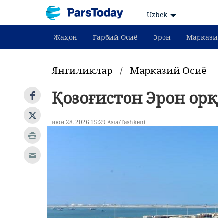
Uzbek
Жаҳон
Ғарбий Осиё
Эрон
Маркази
Янгиликлар
/
Марказий Осиё
Қозоғистон Эрон орқ
июн 28, 2026 15:29 Asia/Tashkent