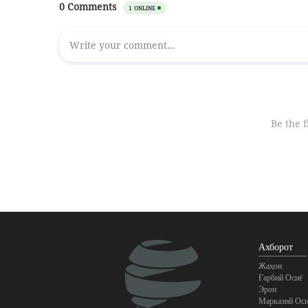
Ахборот
Жаҳон
Ғарбий Осиё
Эрон
Марказий Оси