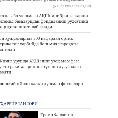
21 ДАҚИҚАЛАР ОЛДИН
 та касаба уюшмаси АҚШнинг Эронга қарши
итания базаларидан фойдаланиш рухсатини
кор қилишни талаб қилди
он ҳужумларида 700 нафардан ортиқ
ерикалик ҳарбийда бош мия жароҳати
затилди
Nнинг урушда АҚШ нинг узоқ масофага
увчи ракеталарининг тугаши хусусидаги
вояти
зишкиён: Эрон халқи душман фитналари
ршисида бирга ва бир овоз билан туради
ҲАРРИР ТАНЛОВИ
Трамп Фаластин