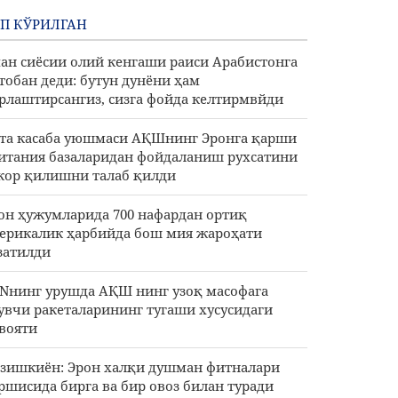
П КЎРИЛГАН
ан сиёсии олий кенгаши раиси Арабистонга
тобан деди: бутун дунёни ҳам
рлаштирсангиз, сизга фойда келтирмвйди
 та касаба уюшмаси АҚШнинг Эронга қарши
итания базаларидан фойдаланиш рухсатини
кор қилишни талаб қилди
он ҳужумларида 700 нафардан ортиқ
ерикалик ҳарбийда бош мия жароҳати
затилди
Nнинг урушда АҚШ нинг узоқ масофага
увчи ракеталарининг тугаши хусусидаги
вояти
зишкиён: Эрон халқи душман фитналари
ршисида бирга ва бир овоз билан туради