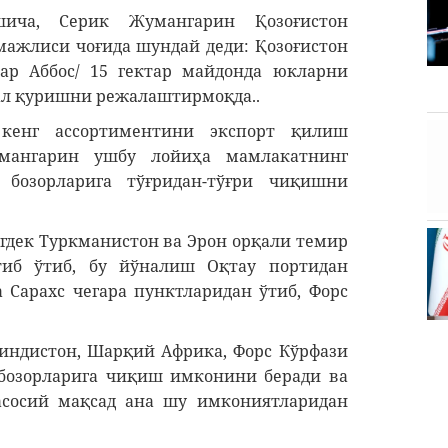
ича, Серик Жумангарин Қозоғистон
ажлиси чоғида шундай деди: Қозоғистон
ар Аббос/ 15 гектар майдонда юкларни
л қуришни режалаштирмоқда..
кенг ассортиментини экспорт қилиш
мангарин ушбу лойиҳа мамлакатнинг
озорларига тўғридан-тўғри чиқишни
гдек Туркманистон ва Эрон орқали темир
иб ўтиб, бу йўналиш Оқтау портидан
 Сарахс чегара пунктларидан ўтиб, Форс
Ҳиндистон, Шарқий Африка, Форс Кўрфази
бозорларига чиқиш имконини беради ва
сосий мақсад ана шу имкониятларидан