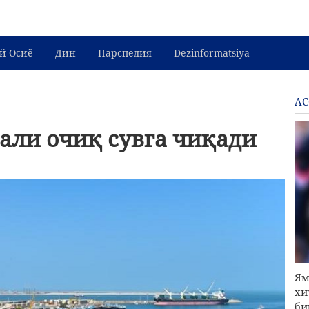
й Осиё
Дин
Парспедия
Dezinformatsiya
АС
али очиқ сувга чиқади
Ям
хи
би