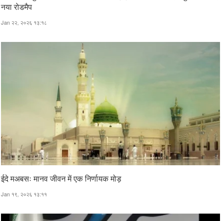
नया रोडमैप
Jan २२, २०२६ १३:१८
ईदे मअबसः मानव जीवन में एक निर्णायक मोड़
Jan १९, २०२६ १३:११