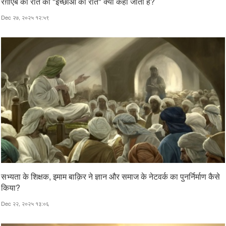
रग़ाएब की रात को "इच्छाओं की रात" क्यों कहा जाता है?
Dec २७, २०२५ १२:५९
सभ्यता के शिक्षक, इमाम बाक़िर ने ज्ञान और समाज के नेटवर्क का पुनर्निर्माण कैसे
किया?
Dec २२, २०२५ १३:०६