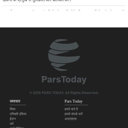
अरबईन का पहला संदेश अहंकारियों और ज़ालिमों के खिलाफ प्रतिरोध हैः सैयद अली
क़ाज़ी
ईरान की अर्थव्यवस्था को गिराने का सपना दुश्मन अपने साथ कब्र में ले जाएंगेः सैयद
अली मदनी
ईरान के उद्योग मंत्री ने क़िर्किज़िस्तान के साथ सहयोग बढ़ाने पर बल दिया
तुर्किये के विदेश मंत्री ने ज़ायोनी शासन पर ग़ाज़ा पट्टी में शांति समझौते तक पहुँचने
के प्रयासों में बाधा डालने का आरोप लगाया।
इस्राईल ने दक्षिणी लेबनान के कई क्षेत्रों पर हमला किया
© 2026 PARS TODAY. All Rights Reserved.
समाचार
Pars Today
विश्व
हमारे बारे में
पश्चिमी एशिया
हमसे संपर्क करें
ईरान
आरएसएस
धर्म