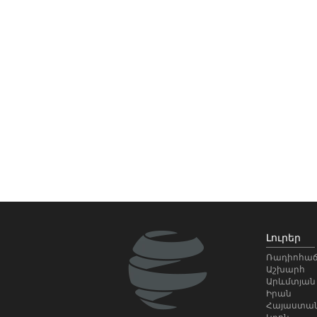
Լուրեր
Ռադիոհաճ
Աշխարհ
Արևմտյան
Իրան
Հայաստա