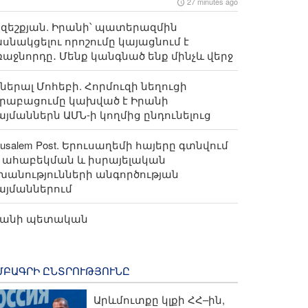
27 minutes ago
զեշքյան. Իրանի՝ պատերազմին
սնակցելու որոշումը կայացնում է
աջնորդը․ Մենք կանգնած ենք մինչև վերջ
ներալ Մոհեբի. Հորմուզի նեղուցի
րաբացումը կախված է Իրանի
յմաններն ԱՄՆ-ի կողմից ընդունելուց
rusalem Post. Երուսաղեմի հայերը գտնվում
 ահաբեկման և իսրայելական
խանությունների անգործության
այմաններում
րանի պետական
եռուստառադիոընկերության ղեկավարի
ղերձը Լրագրողի օրվա առիթով. լրագրողը
սարակության արթուն աչքն է
ՄԲԱԳՐԻ ԸՆՏՐՈՒԹՅՈՒՆԸ
Արևմուտքը կլքի ՀՀ–ին,