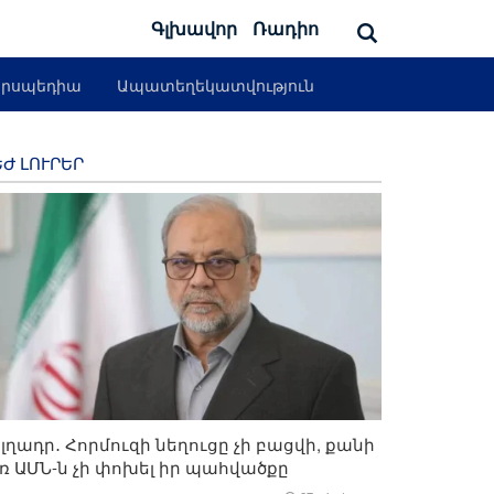
Գլխավոր
Ռադիո
րսպեդիա
Ապատեղեկատվություն
Ժ ԼՈՒՐԵՐ
լղադր․ Հորմուզի նեղուցը չի բացվի, քանի
ռ ԱՄՆ-ն չի փոխել իր պահվածքը