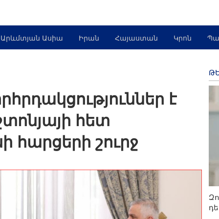
Արևմտյան Ասիա
Իրան
Հայաստան
Կրոն
Պա
ԹԵ
հրդակցություններ է
շտոնյայի հետ
ի հարցերի շուրջ
Զո
դե