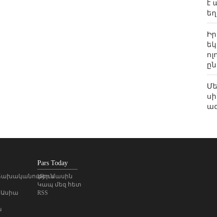
է 
եղ
Իր
եկ
ոլ
ըն
Մե
սի
ազ
Հա
մե
«
Pars Today
Ղա
ախականություն
Մեր մասին
դի
Կապ մեզ հետ
 Ասիա
RSS
Ի՞
հա
ն