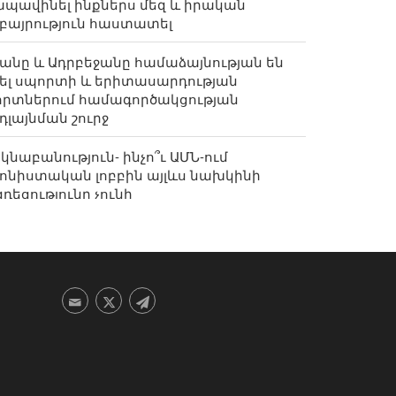
ապավինել ինքներս մեզ և իրական
բայրություն հաստատել
անը և Ադրբեջանը համաձայնության են
ել սպորտի և երիտասարդության
որտներում համագործակցության
դլայնման շուրջ
կնաբանություն- ինչո՞ւ ԱՄՆ-ում
ոնիստական լոբբին այլևս նախկինի
դեցությունը չունի
յ-իրանական մշակույթն ու խոհանոցը
կ տեղում. Սիսիանում կանցկացվի
Նավասարդ» փառատոնը
լիբաֆը՝ Թրամփին. Ցուցադրական
վանագիտությունը ձախողվել է
նչ էր «թաքնված» Փաշինյանի
յտարարությունների տակ. փորձագետը