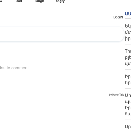
Ա
Եկ
մտ
ի
Th
բլ
վ
Իր
հր
Մ
պա
Իր
ձ
Ար