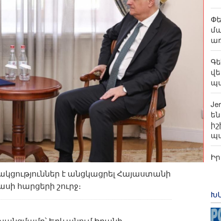
Փե
մա
առ
Գե
վե
պա
Je
են
իշ
պ
Ի
հ
կցություններ է անցկացրել Հայաստանի
ու
ի հարցերի շուրջ։
հա
Խ
ոխանցմամբ՝ Երևանում Իրանի