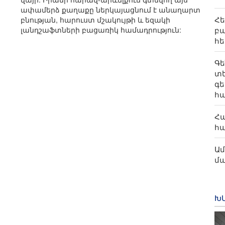
ափամերձ քաղաքը ներկայացնում է անաղարտ
Հե
բնության, հարուստ մշակույթի և եզակի
բա
լանդշաֆտների բացառիկ համադրություն:
հ
Գե
տ
գե
հ
Հա
հա
Ամ
մ
Խ