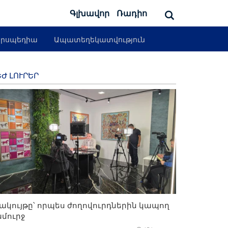
Գլխավոր
Ռադիո
րսպեդիա
Ապատեղեկատվություն
Ժ ԼՈՒՐԵՐ
ակույթը՝ որպես ժողովուրդներին կապող
մուրջ