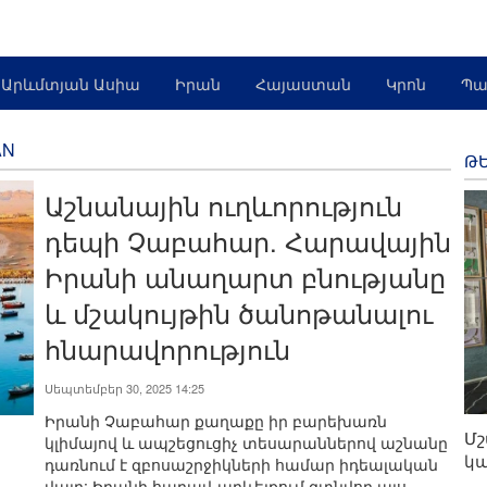
Արևմտյան Ասիա
Իրան
Հայաստան
Կրոն
Պա
AN
ԹԵ
Աշնանային ուղևորություն
դեպի Չաբահար. Հարավային
Իրանի անաղարտ բնությանը
և մշակույթին ծանոթանալու
հնարավորություն
Սեպտեմբեր 30, 2025 14:25
Իրանի Չաբահար քաղաքը իր բարեխառն
Մշ
կլիմայով և ապշեցուցիչ տեսարաններով աշնանը
կա
դառնում է զբոսաշրջիկների համար իդեալական
վայր: Իրանի հարավ-արևելքում գտնվող այս