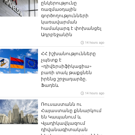
ընկերությունը
ռազմաօդային
գործողությունների
կառավարման
համակարգ է փոխանցել
Ադրբեջանին
14 hours ago
ՀՀ իշխանությունները
չպետք է
«դիվերսիֆիկացիա»
բառի տակ թաքցնեն
իրենց շրջադարձը.
Ֆադեև
14 hours ago
Ռուսաստանն ու
Հայաստանը քննարկում
են Կապանում և
Վլադիկավկազում
դիվանագիտական