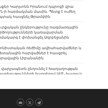
քեր Կարլսոնն Իրանում դպրոցի վրա
Ն-ի հարձակման մասին. Պետք է ուժեղ
պտակ հասցնել Թրամփին
ւրքական ընկերությունը ռազմաօդային
րծողությունների կառավարման
մակարգ է փոխանցել Ադրբեջանին
իոնիստական ռեժիմը ավիահարվածներ և
ետանային հարվածներ է հասցրել
արավային Լիբանանին
 վարչապետն ընդունել է Խաղաղության
աքելությունների հարցերով ԱՄՆ հատուկ
անագնացի ավագ խորհրդականին
րանի հետ պատերազմը՝ Թրամփի
քիլլեսյան գարշապարն է»՝ ԱՄՆ Կոնգրեսի
ջանկյալ ընտրություններում