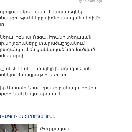
15 hours ago
զբոլլահը կոչ է անում դադարեցնել
նակցությունները սիոնիստական ​​ռեժիմի
ետ
ներալ Իբն ալ-Ռեզա․ Իրանի տեղական
եխնոլոգիաները տարածաշրջանում
րազանցում են ցանկացած ներմուծված
ամակարգի
քան Ֆիդան․ Իսրայելը խաղաղության
սնելու մտադրություն չունի
իր Աքրամի-Նիա․ Իրանի բանակը լիովին
արտունակ և պատրաստ է
ՄԲԱԳՐԻ ԸՆՏՐՈՒԹՅՈՒՆԸ
Թուրքական