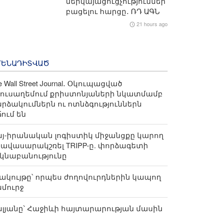
ներկայացուցչություններ
բացելու հարցը․ ՌԴ ԱԳՆ
21 hours ago
ՄԵՆԱԴԻՏՎԱԾ
e Wall Street Journal․ Օկուպացված
ուսաղեմում քրիստոնյաների նկատմամբ
րձակումներն ու ոտնձգություններն
ում են
յ-իրանական լոգիստիկ միջանցքը կարող
հավասարակշռել TRIPP-ը. փորձագետի
կնաբանությունը
ակույթը՝ որպես ժողովուրդներին կապող
մուրջ
լյանը՝ Հաջիևի հայտարարության մասին