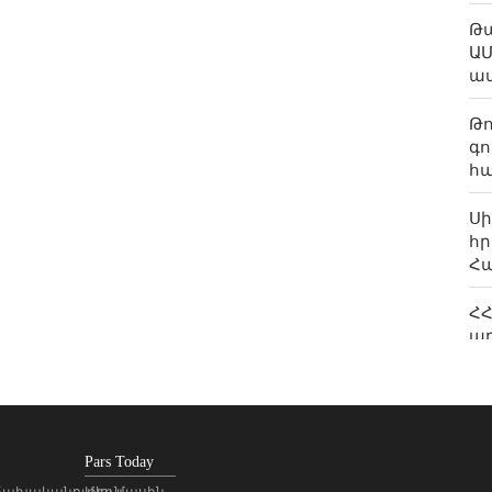
Թա
ԱՄ
ա
Թո
գո
հա
Ս
հր
Հ
ՀՀ
առ
բ
Ի
«ա
մի
Pars Today