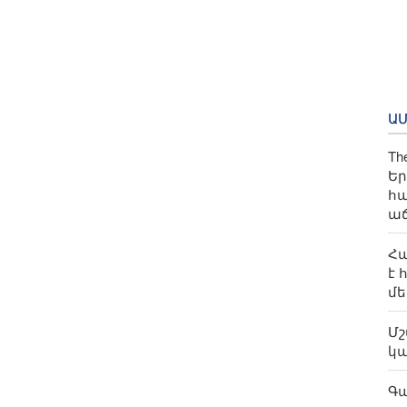
Ա
Th
Եր
հա
աճ
Հա
է 
մե
Մշ
կա
Գա