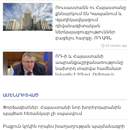
Գալյանը՝ Հաջիևի հայտարարության մասին
Ռուսաստանն ու Հայաստանը
քննարկում են Կապանում և
Սիոնիստական ռեժիմը ավիահարվածներ և
Վլադիկավկազում
հրետանային հարվածներ է հասցրել Հարավային
դիվանագիտական
Լիբանանին
ներկայացուցչություններ
բացելու հարցը․ ՌԴ ԱԳՆ
Կաթողիկոսը և եպիսկոպոսները մասնակցելու են
23 minutes ago
դատական առաջին նիստին. Արա Զոհրաբյան
ՌԴ–ի և Հայաստանի
Թրամփի և ԱՄՆ պաշտպանության նախարարի միջև
ապրանքաշրջանառությունը
բանավեճ է տեղի ունեցել՝ զինամթերքի ճգնաժամի և
նախորդ տարվա համեմատ
Իրանի հետ պատերազմի շուրջ
նվազել է 2/3-ով. Օվերչուկ
2 hours ago
ՀՀ ՍԴ–ն կքննի TRIPP-ի
ԱՄԵՆԱԴԻՏՎԱԾ
շրջանակային
համաձայնագրի`
Փորձագետներ. Հայաստանի նոր խորհրդարանին
Սահմանադրությանը
պայծառ հեռանկար չի սպասվում
համապատասխանության
գործը
Բաքուն կրկին որպես խաղաղության պայմանագրի