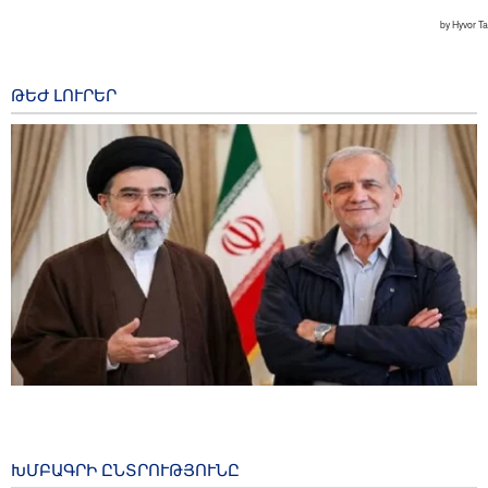
ԹԵԺ ԼՈՒՐԵՐ
Փեզեշքյան․ Իրանի ժողովուրդը միասնական է
թշնամիների դավադրությունների դիմաց
56 minutes ago
ԽՄԲԱԳՐԻ ԸՆՏՐՈՒԹՅՈՒՆԸ