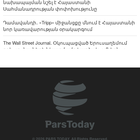
18 hours ago
նախապայման նշել է Հայաստանի
Սահմանադրության փոփոխությունը
Դամավանդի․ «Tripp» միջանցքը մնում է Հայաստանի
նոր կառավարության օրակարգում
The Wall Street Journal․ Օկուպացված Երուսաղեմում
քրիստոնյաների նկատմամբ հարձակումներն ու
ոտնձգություններն աճում են
Հայ-իրանական լոգիստիկ միջանցքը կարող է
հավասարակշռել TRIPP-ը. փորձագետի
մեկնաբանությունը
ՀՀ վարչապետն ընդունել է Խաղաղության
առաքելությունների հարցերով ԱՄՆ հատուկ
բանագնացի ավագ խորհրդականին
Իրանի հետ պատերազմը՝ Թրամփի «աքիլլեսյան
գարշապարն է»՝ ԱՄՆ Կոնգրեսի միջանկյալ
ընտրություններում
© 2026 PARS TODAY. All Rights Reserved.