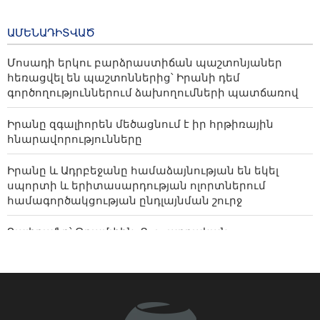
Իրանը և Ադրբեջանը
ԱՄԵՆԱԴԻՏՎԱԾ
համաձայնության են եկել
սպորտի և
Մոսադի երկու բարձրաստիճան պաշտոնյաներ
երիտասարդության
հեռացվել են պաշտոններից՝ Իրանի դեմ
ոլորտներում
գործողություններում ձախողումների պատճառով
համագործակցության
ընդլայնման շուրջ
Իրանը զգալիորեն մեծացնում է իր հրթիռային
16 hours ago
հնարավորությունները
Իրանը և Ադրբեջանը համաձայնության են եկել
սպորտի և երիտասարդության ոլորտներում
համագործակցության ընդլայնման շուրջ
Ղալիբաֆը՝ Թրամփին. Ցուցադրական
դիվանագիտությունը ձախողվել է
Մշակույթը՝ որպես ժողովուրդներին կապող կամուրջ
Գալյանը՝ Հաջիևի հայտարարության մասին