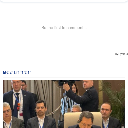
ԹԵԺ ԼՈՒՐԵՐ