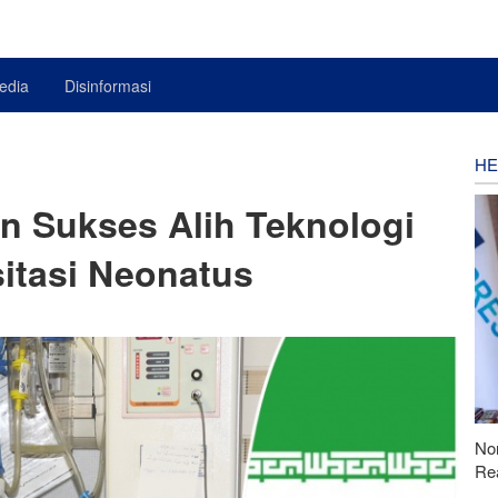
edia
Disinformasi
HE
an Sukses Alih Teknologi
itasi Neonatus
Nor
Rea