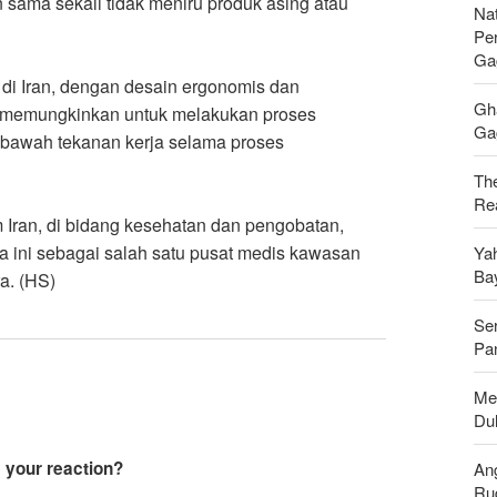
n sama sekali tidak meniru produk asing atau
Nat
Pe
Ga
 di Iran, dengan desain ergonomis dan
Gh
, memungkinkan untuk melakukan proses
Gag
i bawah tekanan kerja selama proses
Th
Rea
Iran, di bidang kesehatan dan pengobatan,
a ini sebagai salah satu pusat medis kawasan
Ya
Ba
a. (HS)
Se
Pan
Men
Du
An
Ru