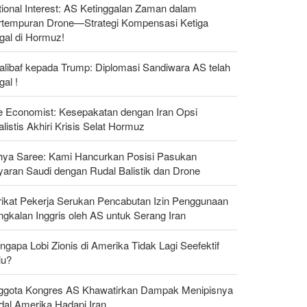
ional Interest: AS Ketinggalan Zaman dalam
rtempuran Drone—Strategi Kompensasi Ketiga
gal di Hormuz!
alibaf kepada Trump: Diplomasi Sandiwara AS telah
al !
e Economist: Kesepakatan dengan Iran Opsi
listis Akhiri Krisis Selat Hormuz
hya Saree: Kami Hancurkan Posisi Pasukan
yaran Saudi dengan Rudal Balistik dan Drone
rikat Pekerja Serukan Pencabutan Izin Penggunaan
gkalan Inggris oleh AS untuk Serang Iran
gapa Lobi Zionis di Amerika Tidak Lagi Seefektif
lu?
ggota Kongres AS Khawatirkan Dampak Menipisnya
dal Amerika Hadapi Iran