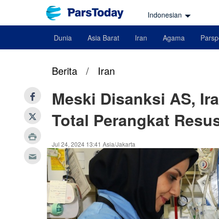
Indonesian
Dunia
Asia Barat
Iran
Agama
Parsp
Berita
/
Iran
Meski Disanksi AS, Ir
Total Perangkat Resus
Jul 24, 2024 13:41 Asia/Jakarta