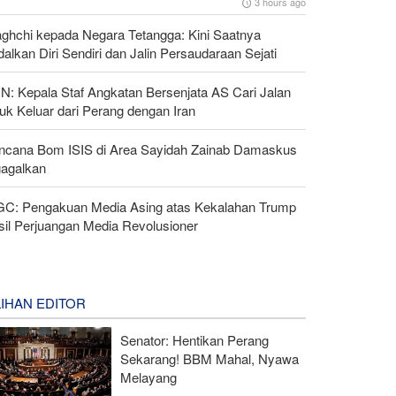
3 hours ago
aghchi kepada Negara Tetangga: Kini Saatnya
alkan Diri Sendiri dan Jalin Persaudaraan Sejati
N: Kepala Staf Angkatan Bersenjata AS Cari Jalan
uk Keluar dari Perang dengan Iran
ncana Bom ISIS di Area Sayidah Zainab Damaskus
gagalkan
GC: Pengakuan Media Asing atas Kekalahan Trump
sil Perjuangan Media Revolusioner
LIHAN EDITOR
Senator: Hentikan Perang
Sekarang! BBM Mahal, Nyawa
Melayang