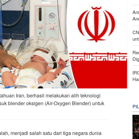
Ar
And
CN
unt
Re
Di
IR
Ha
huan Iran, berhasil melakukan alih teknologi
asuk blender oksigen (Air-Oxygen Blender) untuk
PI
lah, menjadi salah satu dari tiga negara dunia