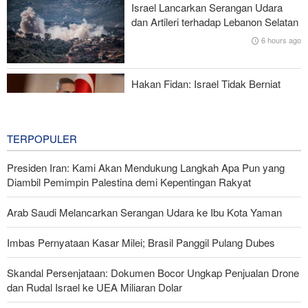
Israel Lancarkan Serangan Udara
Impor Mana Pun di Kawasan
dan Artileri terhadap Lebanon Selatan
6 hours ago
Mengapa AS Nyaris Kehabisan Senjata dalam perang melawan
Iran?
Hakan Fidan: Israel Tidak Berniat
Capai Perdamaian
6 hours ago
TERPOPULER
Presiden Iran: Kami Akan Mendukung Langkah Apa Pun yang
Diambil Pemimpin Palestina demi Kepentingan Rakyat
Arab Saudi Melancarkan Serangan Udara ke Ibu Kota Yaman
Imbas Pernyataan Kasar Milei; Brasil Panggil Pulang Dubes
Skandal Persenjataan: Dokumen Bocor Ungkap Penjualan Drone
dan Rudal Israel ke UEA Miliaran Dolar