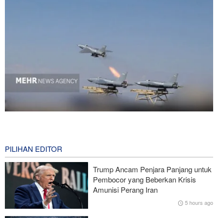
National Interest: AS Ketinggalan Zaman dalam Pertempuran
Drone—Strategi Kompensasi Ketiga Gagal di Hormuz!
47 minutes ago
PILIHAN EDITOR
Brigjen Akrami Nia: Artesh dalam Kondisi Siaga Penuh
Trump Ancam Penjara Panjang untuk
Pembocor yang Beberkan Krisis
Foreign Policy: Riyadh Terjepit di Antara Iran dan Ansarullah,
Amunisi Perang Iran
Kebijakan Ini Gagal
5 hours ago
Brigjen Ebnolreza: Teknologi Iran Lebih Unggul daripada Sistem