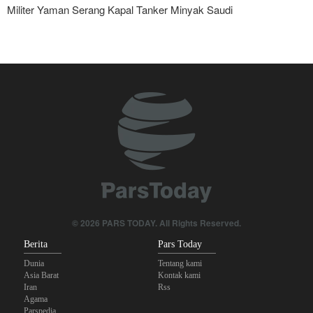
Militer Yaman Serang Kapal Tanker Minyak Saudi
Tiga Tujuan AS di Balik Eskalasi, dan Mengapa Iran Tetap
Bertahan
Irak: Jumlah Peziarah yang Masuk sejak Awal Muharam Capai
4,887 Juta
Legislator Iran: AS Akan Segera Diusir dari Kawasan dan Semua
Pangkalan Terorisnya!
Ledakan yang Mengguncang UEA; Di Mana Jebel Ali dan
Mengapa Itu Penting?
Dua Orang di UEA Ditahan karena Sebarkan Foto Ledakan Jebel
© 2026 PARS TODAY. All Rights Reserved.
Ali
Berita
Pars Today
Dunia
Tentang kami
Asia Barat
Kontak kami
Iran
Rss
Agama
Parspedia