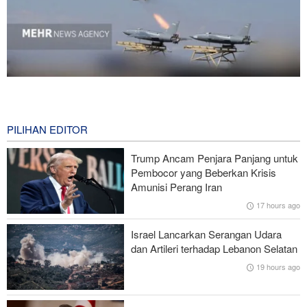
National Interest: AS Ketinggalan Zaman dalam Pertempuran
Drone—Strategi Kompensasi Ketiga Gagal di Hormuz!
13 hours ago
PILIHAN EDITOR
Brigjen Akrami Nia: Artesh dalam Kondisi Siaga Penuh
Trump Ancam Penjara Panjang untuk
Pembocor yang Beberkan Krisis
Foreign Policy: Riyadh Terjepit di Antara Iran dan Ansarullah,
Amunisi Perang Iran
Kebijakan Ini Gagal
17 hours ago
Brigjen Ebnolreza: Teknologi Iran Lebih Unggul daripada Sistem
Israel Lancarkan Serangan Udara
Impor Mana Pun di Kawasan
dan Artileri terhadap Lebanon Selatan
19 hours ago
Mengapa AS Nyaris Kehabisan Senjata dalam perang melawan
Iran?