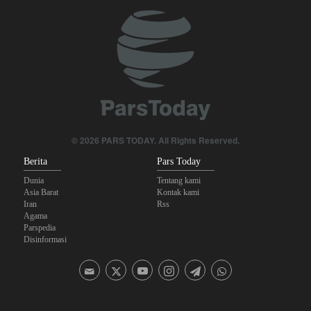
Tiga Tujuan AS di Balik Eskalasi, dan Mengapa Iran Tetap
Bertahan
Irak: Jumlah Peziarah yang Masuk sejak Awal Muharam Capai
4,887 Juta
Legislator Iran: AS Akan Segera Diusir dari Kawasan dan Semua
Pangkalan Terorisnya!
Ledakan yang Mengguncang UEA; Di Mana Jebel Ali dan
© 2026 PARS TODAY. All Rights Reserved.
Mengapa Itu Penting?
Berita
Pars Today
Dunia
Tentang kami
Asia Barat
Kontak kami
Iran
Rss
Agama
Parspedia
Disinformasi