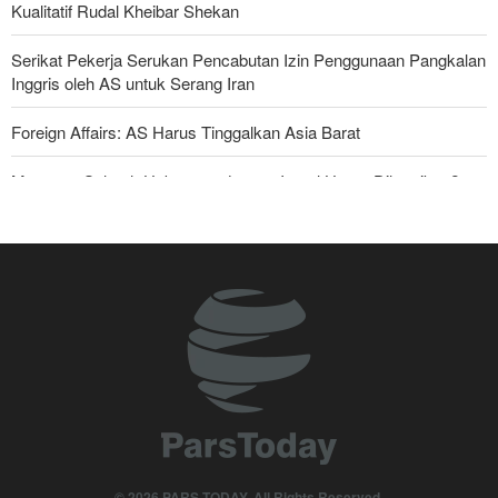
Kualitatif Rudal Kheibar Shekan
Serikat Pekerja Serukan Pencabutan Izin Penggunaan Pangkalan
Inggris oleh AS untuk Serang Iran
Foreign Affairs: AS Harus Tinggalkan Asia Barat
Mengapa Seluruh Hubungan dengan Israel Harus Dihentikan?
Araghchi kepada Negara Tetangga: Kini Saatnya Andalkan Diri
Sendiri dan Jalin Persaudaraan Sejati
Joe Kent: Komunitas Intelijen AS Tahu Iran Tidak Buat Nuklir, Tapi
Suara Mereka Dibungkam
Anggota Senior Ansarullah: Pernyataan DK PBB Tidak Layak
Diperhatikan
Legislator Irak: AS Sumber Utama Instabilitas di Kawasan
Mengapa Lobi Zionis di Amerika Tidak Lagi Seefektif Dulu?
© 2026 PARS TODAY. All Rights Reserved.