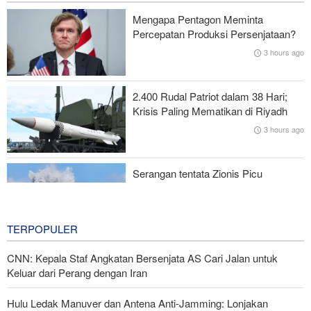
Dua Hari?
Mengapa Pentagon Meminta
Percepatan Produksi Persenjataan?
Puluhan Ribu Warga Kanada Dievakuasi Akibat Kebakaran Hutan
3 hours ago
Sekjen Gerakan al-Nujaba Irak: Diplomasi dengan Arab Saudi
Gagal, Respons Militer Diperlukan
2.400 Rudal Patriot dalam 38 Hari;
Krisis Paling Mematikan di Riyadh
Menuju Pendidikan Tinggi Global; Iran-Indonesia Sepakati Kerja
3 hours ago
Sama STEM
Serangan tentata Zionis Picu
Ledakan Besar dan Kebakaran di
Lebanon Selatan
4 hours ago
TERPOPULER
CNN: Kepala Staf Angkatan Bersenjata AS Cari Jalan untuk
Keluar dari Perang dengan Iran
Hulu Ledak Manuver dan Antena Anti-Jamming: Lonjakan