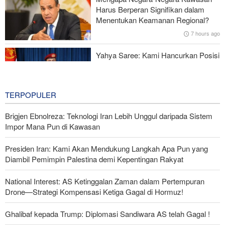
Gagal dalam Perang dengan Iran, Dua Pejabat Senior Mossad
Harus Berperan Signifikan dalam
Dipecat
Menentukan Keamanan Regional?
7 hours ago
Yahya Saree: Kami Hancurkan Posisi
Pasukan Bayaran Saudi dengan
Rudal Balistik dan Drone
7 hours ago
TERPOPULER
Brigjen Ebnolreza: Teknologi Iran Lebih Unggul daripada Sistem
Impor Mana Pun di Kawasan
Presiden Iran: Kami Akan Mendukung Langkah Apa Pun yang
Diambil Pemimpin Palestina demi Kepentingan Rakyat
National Interest: AS Ketinggalan Zaman dalam Pertempuran
Drone—Strategi Kompensasi Ketiga Gagal di Hormuz!
Ghalibaf kepada Trump: Diplomasi Sandiwara AS telah Gagal !