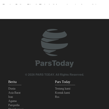
Foreign Policy: Riyadh Terjepit di Antara Iran dan Ansarullah,
Kebijakan Ini Gagal
The Economist: Kesepakatan dengan Iran Opsi Realistis Akhiri
Krisis Selat Hormuz
Brigjen Akrami Nia: Artesh dalam Kondisi Siaga Penuh
Krisis Militer Israel; Kelelahan Fisik dan Keruntuhan Psikologis
Yahya Saree: Kami Hancurkan Posisi Pasukan Bayaran Saudi
dengan Rudal Balistik dan Drone
Anggota Kongres AS Khawatirkan Dampak Menipisnya Rudal
© 2026 PARS TODAY. All Rights Reserved.
Amerika Hadapi Iran
Berita
Pars Today
Dunia
Tentang kami
Asia Barat
Kontak kami
Iran
Rss
Agama
Parspedia