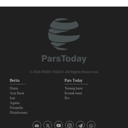
Foreign Affairs: AS Harus Tinggalkan Asia Barat
Yahya Saree: Kami Hancurkan Posisi Pasukan Bayaran Saudi
dengan Rudal Balistik dan Drone
The Economist: Kesepakatan dengan Iran Opsi Realistis Akhiri
Krisis Selat Hormuz
Mengapa Lobi Zionis di Amerika Tidak Lagi Seefektif Dulu?
Anggota Kongres AS Khawatirkan Dampak Menipisnya Rudal
Amerika Hadapi Iran
© 2026 PARS TODAY. All Rights Reserved.
Berita
Pars Today
Dunia
Tentang kami
Asia Barat
Kontak kami
Iran
Rss
Agama
Parspedia
Disinformasi