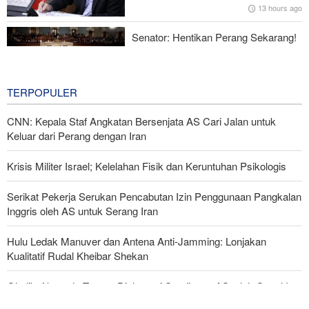
13 hours ago
Menhan Pakistan: Persatuan Negara-negara Islam dalam
Melawan Zionis Urgen
Senator: Hentikan Perang Sekarang!
BBM Mahal, Nyawa Melayang
16 hours ago
TERPOPULER
CNN: Kepala Staf Angkatan Bersenjata AS Cari Jalan untuk
Keluar dari Perang dengan Iran
Krisis Militer Israel; Kelelahan Fisik dan Keruntuhan Psikologis
Serikat Pekerja Serukan Pencabutan Izin Penggunaan Pangkalan
Inggris oleh AS untuk Serang Iran
Hulu Ledak Manuver dan Antena Anti-Jamming: Lonjakan
Kualitatif Rudal Kheibar Shekan
Ghalibaf kepada Trump: Diplomasi Sandiwara AS telah Gagal !