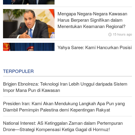
Serangan Iran Sebabkan Lebih dari 700 Tentara AS Geger Otak
Mengapa Negara-Negara Kawasan
Gagal dalam Perang dengan Iran, Dua Pejabat Senior Mossad
Harus Berperan Signifikan dalam
Dipecat
Menentukan Keamanan Regional?
15 hours ago
Yahya Saree: Kami Hancurkan Posisi
Pasukan Bayaran Saudi dengan
Rudal Balistik dan Drone
15 hours ago
TERPOPULER
Brigjen Ebnolreza: Teknologi Iran Lebih Unggul daripada Sistem
Impor Mana Pun di Kawasan
Presiden Iran: Kami Akan Mendukung Langkah Apa Pun yang
Diambil Pemimpin Palestina demi Kepentingan Rakyat
National Interest: AS Ketinggalan Zaman dalam Pertempuran
Drone—Strategi Kompensasi Ketiga Gagal di Hormuz!