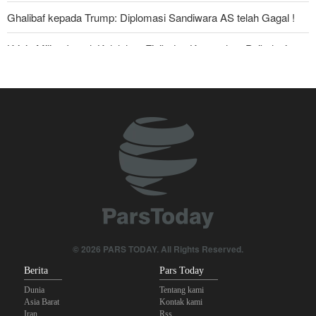
Ghalibaf kepada Trump: Diplomasi Sandiwara AS telah Gagal !
Krisis Militer Israel; Kelelahan Fisik dan Keruntuhan Psikologis
The Economist: Kesepakatan dengan Iran Opsi Realistis Akhiri
Krisis Selat Hormuz
Foreign Policy: Riyadh Terjepit di Antara Iran dan Ansarullah,
Kebijakan Ini Gagal
Yahya Saree: Kami Hancurkan Posisi Pasukan Bayaran Saudi
dengan Rudal Balistik dan Drone
Brigjen Akrami Nia: Artesh dalam Kondisi Siaga Penuh
Anggota Kongres AS Khawatirkan Dampak Menipisnya Rudal
© 2026 PARS TODAY. All Rights Reserved.
Amerika Hadapi Iran
Berita
Pars Today
Dunia
Tentang kami
Asia Barat
Kontak kami
Iran
Rss