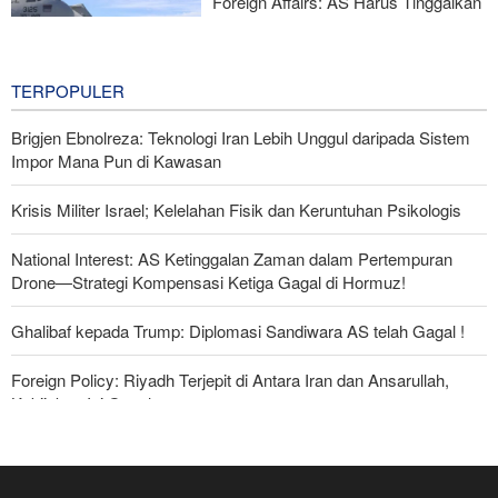
Foreign Affairs: AS Harus Tinggalkan
Asia Barat
18 minutes ago
TERPOPULER
Brigjen Ebnolreza: Teknologi Iran Lebih Unggul daripada Sistem
Impor Mana Pun di Kawasan
Krisis Militer Israel; Kelelahan Fisik dan Keruntuhan Psikologis
National Interest: AS Ketinggalan Zaman dalam Pertempuran
Drone—Strategi Kompensasi Ketiga Gagal di Hormuz!
Ghalibaf kepada Trump: Diplomasi Sandiwara AS telah Gagal !
Foreign Policy: Riyadh Terjepit di Antara Iran dan Ansarullah,
Kebijakan Ini Gagal
The Economist: Kesepakatan dengan Iran Opsi Realistis Akhiri
Krisis Selat Hormuz