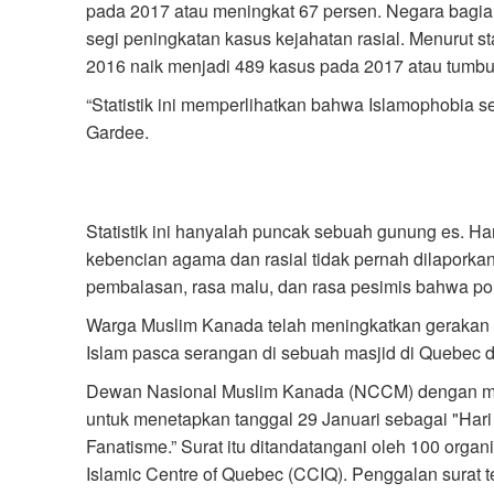
pada 2017 atau meningkat 67 persen. Negara bagi
segi peningkatan kasus kejahatan rasial. Menurut st
2016 naik menjadi 489 kasus pada 2017 atau tumbu
“Statistik ini memperlihatkan bahwa Islamophobia 
Gardee.
Statistik ini hanyalah puncak sebuah gunung es. Ha
kebencian agama dan rasial tidak pernah dilaporka
pembalasan, rasa malu, dan rasa pesimis bahwa po
Warga Muslim Kanada telah meningkatkan gerakan po
Islam pasca serangan di sebuah masjid di Quebec 
Dewan Nasional Muslim Kanada (NCCM) dengan men
untuk menetapkan tanggal 29 Januari sebagai "Har
Fanatisme.” Surat itu ditandatangani oleh 100 orga
Islamic Centre of Quebec (CCIQ). Penggalan surat te