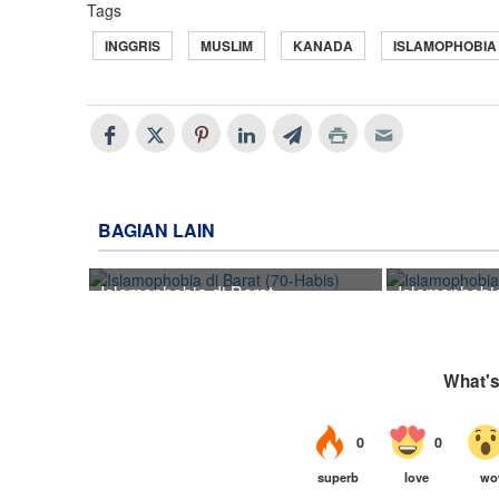
Tags
INGGRIS
MUSLIM
KANADA
ISLAMOPHOBIA
BAGIAN LAIN
Islamophobia di Barat
Islamophobia
(70-Habis)
(69)