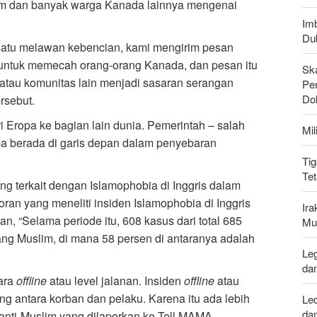
im dan banyak warga Kanada lainnya mengenai
Imb
Du
atu melawan kebencian, kami mengirim pesan
untuk memecah orang-orang Kanada, dan pesan itu
Sk
atau komunitas lain menjadi sasaran serangan
Pen
Do
rsebut.
 Eropa ke bagian lain dunia. Pemerintah – salah
Mi
pa berada di garis depan dalam penyebaran
Tig
Te
g terkait dengan Islamophobia di Inggris dalam
an yang meneliti insiden Islamophobia di Inggris
Ir
n, “Selama periode itu, 608 kasus dari total 685
Mu
ang Muslim, di mana 58 persen di antaranya adalah
Leg
da
cara
offline
atau level jalanan. Insiden
offline
atau
sung antara korban dan pelaku. Karena itu ada lebih
Le
da
 anti-Muslim yang dilaporkan ke Tell MAMA.