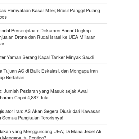
as Pernyataan Kasar Milei; Brasil Panggil Pulang
bes
andal Persenjataan: Dokumen Bocor Ungkap
jualan Drone dan Rudal Israel ke UEA Miliaran
lar
liter Yaman Serang Kapal Tanker Minyak Saudi
a Tujuan AS di Balik Eskalasi, dan Mengapa Iran
tap Bertahan
ak: Jumlah Peziarah yang Masuk sejak Awal
haram Capai 4,887 Juta
islator Iran: AS Akan Segera Diusir dari Kawasan
n Semua Pangkalan Terorisnya!
dakan yang Mengguncang UEA; Di Mana Jebel Ali
n Mengapa Itu Penting?