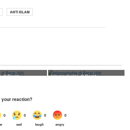
ANTI ISLAM
 di Barat
Islamophobia di Barat
(68)