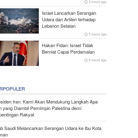
3 hours ago
Israel Lancarkan Serangan
Udara dan Artileri terhadap
Lebanon Selatan
5 hours ago
Hakan Fidan: Israel Tidak
Berniat Capai Perdamaian
5 hours ago
RPOPULER
esiden Iran: Kami Akan Mendukung Langkah Apa
n yang Diambil Pemimpin Palestina demi
pentingan Rakyat
ab Saudi Melancarkan Serangan Udara ke Ibu Kota
man