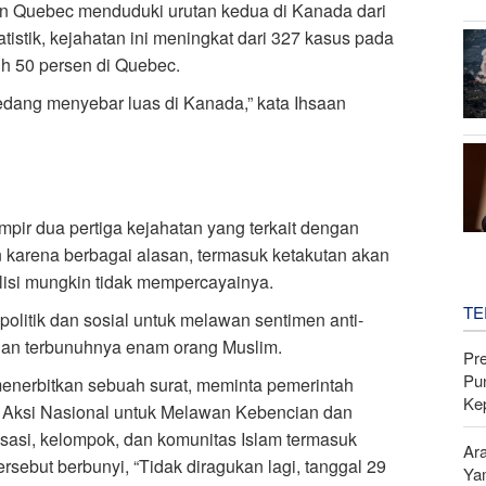
an Quebec menduduki urutan kedua di Kanada dari
atistik, kejahatan ini meningkat dari 327 kasus pada
h 50 persen di Quebec.
sedang menyebar luas di Kanada,” kata Ihsaan
mpir dua pertiga kejahatan yang terkait dengan
n karena berbagai alasan, termasuk ketakutan akan
lisi mungkin tidak mempercayainya.
TE
litik dan sosial untuk melawan sentimen anti-
dan terbunuhnya enam orang Muslim.
Pr
Pu
erbitkan sebuah surat, meminta pemerintah
Ke
i Aksi Nasional untuk Melawan Kebencian dan
nisasi, kelompok, dan komunitas Islam termasuk
Ar
rsebut berbunyi, “Tidak diragukan lagi, tanggal 29
Ya