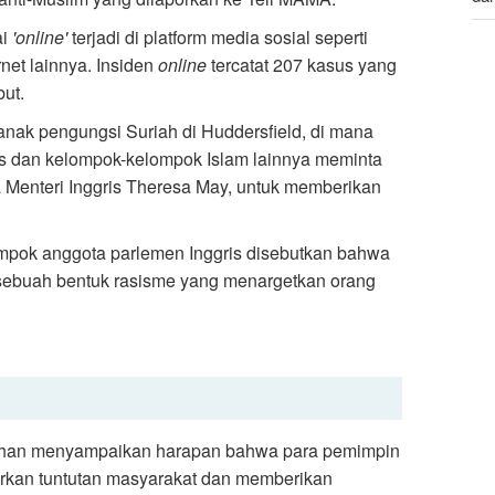
ai
'online'
terjadi di platform media sosial seperti
Du
rnet lainnya. Insiden
online
tercatat 207 kasus yang
Led
ut.
anak pengungsi Suriah di Huddersfield, di mana
ris dan kelompok-kelompok Islam lainnya meminta
Menteri Inggris Theresa May, untuk memberikan
ompok anggota parlemen Inggris disebutkan bahwa
 sebuah bentuk rasisme yang menargetkan orang
 Khan menyampaikan harapan bahwa para pemimpin
arkan tuntutan masyarakat dan memberikan