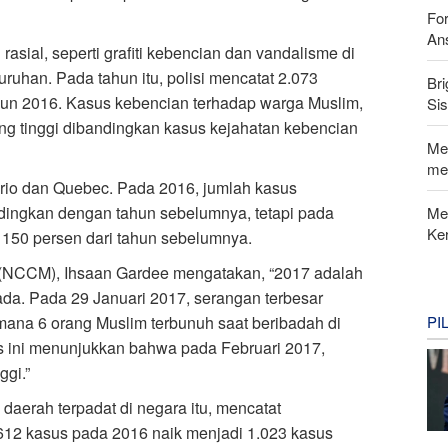
For
Ans
sial, seperti grafiti kebencian dan vandalisme di
uhan. Pada tahun itu, polisi mencatat 2.073
Bri
ahun 2016. Kasus kebencian terhadap warga Muslim,
Si
ing tinggi dibandingkan kasus kejahatan kebencian
Me
me
tario dan Quebec. Pada 2016, jumlah kasus
ndingkan dengan tahun sebelumnya, tetapi pada
Me
Ke
 150 persen dari tahun sebelumnya.
 (NCCM), Ihsaan Gardee mengatakan, “2017 adalah
ada. Pada 29 Januari 2017, serangan terbesar
 mana 6 orang Muslim terbunuh saat beribadah di
PI
is ini menunjukkan bahwa pada Februari 2017,
ggi.”
daerah terpadat di negara itu, mencatat
 612 kasus pada 2016 naik menjadi 1.023 kasus