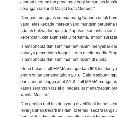
Januari merupakan pengingat bagi komunitas Musl
serangan besar di Masjid Kota Quebec.”
“Dengan mengajak semua orang Kanada untuk bers
yang jelas kepada mereka yang mungkin berusaha 
adalah bahwa terlepas dari apakah komunitas kami 
kebencian, kita akan selalu bersama,” imbuh surat te
Islamophobia dan sentimen anti-Islam menyebar dari
satunya pemerintah Inggris – dan media-media Ero
Islamophobia dan sentimen anti-Islam di dunia.
Firma hukum Tell MAMA melaporkan 608 insiden yan
enam bulan pertama tahun 2018. Dalam sebuah lapor
dari Januari hingga Juni 2018, Tell MAMA mengataka
kasus serangan rasial di negara itu menargetkan or
wanita Muslim.”
Dua pertiga dari insiden yang diverifikasi terjadi se
level jalanan berarti insiden itu terjadi secara lang
banyak insiden jalanan yang dipicu oleh kebencian