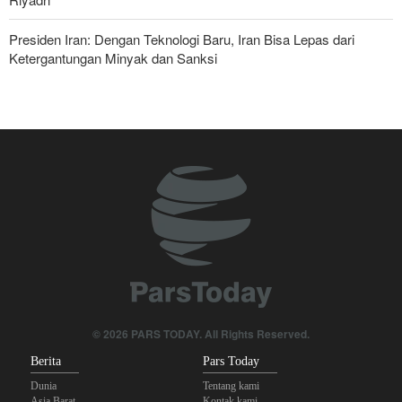
Presiden Iran: Dengan Teknologi Baru, Iran Bisa Lepas dari
Ketergantungan Minyak dan Sanksi
Pasukan Reaksi Cepat dan Pasukan Khusus AD Artesh: Garda
Terdepan Keamanan Perbatasan Iran
Bantuan Obat-obatan dari 11 Negara untuk Iran di Masa Perang
Yahya Saree: Operasi Khusus di Al-Mokha—Puluhan Pasukan
Saudi Tewas dan Terluka
Perlawanan Baru di Suriah Selatan Menarget Posisi Militer Israel
Operasi terbaru Militer Yaman; Kilang Aramco di Jizan Jadi
Target
© 2026 PARS TODAY. All Rights Reserved.
Parlemen Turki: Perjanjian Aliansi dengan Saudi-Pakistan Adalah
Berita
Pars Today
Langkah Gila—Turki Akan Jadi 'Penjaga Bayaran'!
Dunia
Tentang kami
Asia Barat
Kontak kami