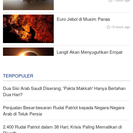
7 hours ago
Solusi Militer untuk Hormuz
Krisis Amputasi Gaza: 8.000 Orang Kehilangan Anggota Tubuh
Euro Jebol di Musim Panas
Akibat Perang
13 hours ago
Chris Murphy: Trump Kalah, AS Tumbang, Iran Makin Perkasa di
Akhir Perang
Langit Akan Menyuguhkan Empat
Fenomena dalam Sehari
13 hours ago
TERPOPULER
Dua Sisi Arab Saudi Diserang; 'Pakta Makkah' Hanya Bertahan
Dua Hari?
Penjualan Besar-besaran Rudal Patriot kepada Negara-Negara
Arab di Teluk Persia
2.400 Rudal Patriot dalam 38 Hari; Krisis Paling Mematikan di
Riyadh