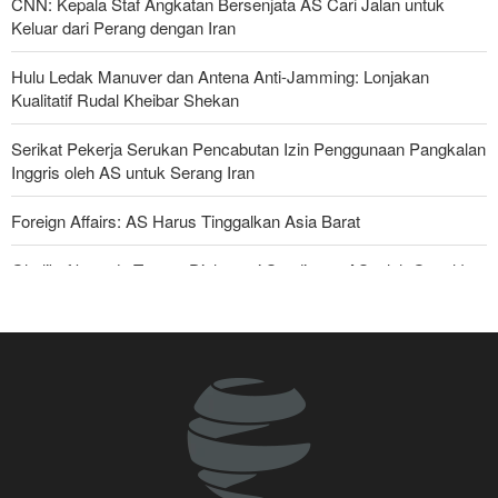
CNN: Kepala Staf Angkatan Bersenjata AS Cari Jalan untuk
Keluar dari Perang dengan Iran
Hulu Ledak Manuver dan Antena Anti-Jamming: Lonjakan
Kualitatif Rudal Kheibar Shekan
Serikat Pekerja Serukan Pencabutan Izin Penggunaan Pangkalan
Inggris oleh AS untuk Serang Iran
Foreign Affairs: AS Harus Tinggalkan Asia Barat
Ghalibaf kepada Trump: Diplomasi Sandiwara AS telah Gagal !
Yahya Saree: Kami Hancurkan Posisi Pasukan Bayaran Saudi
dengan Rudal Balistik dan Drone
Araghchi kepada Negara Tetangga: Kini Saatnya Andalkan Diri
Sendiri dan Jalin Persaudaraan Sejati
Joe Kent: Komunitas Intelijen AS Tahu Iran Tidak Buat Nuklir, Tapi
Suara Mereka Dibungkam