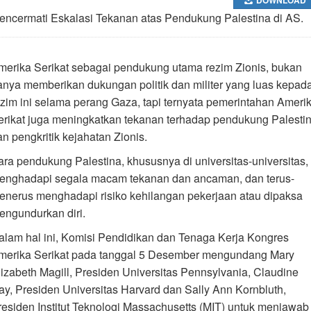
encermati Eskalasi Tekanan atas Pendukung Palestina di AS.
merika Serikat sebagai pendukung utama rezim Zionis, bukan
anya memberikan dukungan politik dan militer yang luas kepad
ezim ini selama perang Gaza, tapi ternyata pemerintahan Ameri
erikat juga meningkatkan tekanan terhadap pendukung Palesti
an pengkritik kejahatan Zionis.
ara pendukung Palestina, khususnya di universitas-universitas,
enghadapi segala macam tekanan dan ancaman, dan terus-
enerus menghadapi risiko kehilangan pekerjaan atau dipaksa
engundurkan diri.
alam hal ini, Komisi Pendidikan dan Tenaga Kerja Kongres
merika Serikat pada tanggal 5 Desember mengundang Mary
lizabeth Magill, Presiden Universitas Pennsylvania, Claudine
ay, Presiden Universitas Harvard dan Sally Ann Kornbluth,
residen Institut Teknologi Massachusetts (MIT) untuk menjawab