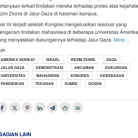
ertanyaan terkait tindakan mereka terhadap protes atas kejahat
ezim Zionis di Jalur Gaza di halaman kampus.
ksi ini terjadi setelah Kongres mengeluarkan resolusi yang
engecam tindakan mahasiswa di beberapa universitas Amerika
ang menyatakan dukungannya terhadap Jalur Gaza.
More ...
ags
AMERIKA SERIKAT
ISRAEL
REZIM ZIONIS
GAZA
JALUR GAZA
DEMONSTRASI
ANCAMAN
DUKUNGAN
UNIVERSITAS
MAHASISWA
KONGRES
KEBEBASAN
PENDIDIKAN
TEKANAN
KOMISI
DOSEN
BAGIAN LAIN