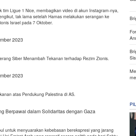
uk tim Ligue 1 Nice, membagikan video di akun Instagram-nya,
 pengikut, tak lama setelah Hamas melakukan serangan ke
Bri
Zionis Israel pada 7 Oktober.
For
Ans
ember 2023
Bri
Si
, Perang Siber Menambah Tekanan terhadap Rezim Zionis.
Me
ember 2023
me
kanan atas Pendukung Palestina di AS.
PI
g Berpawai dalam Solidaritas dengan Gaza
ul untuk menyuarakan kebebasan berekspresi yang jarang