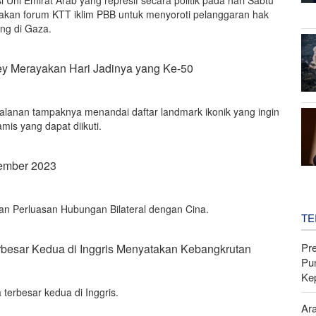
si Uni Emirat Arab yang represif secara politik pada hari Sabtu
akan forum KTT iklim PBB untuk menyoroti pelanggaran hak
ng di Gaza.
y Merayakan Hari Jadinya yang Ke-50
jalanan tampaknya menandai daftar landmark ikonik yang ingin
namis yang dapat diikuti.
tember 2023
n Perluasan Hubungan Bilateral dengan Cina.
TE
Pr
rbesar Kedua di Inggris Menyatakan Kebangkrutan
Pu
Ke
terbesar kedua di Inggris.
Ar