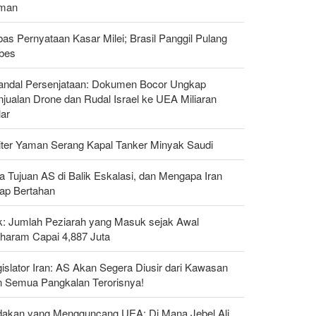
man
as Pernyataan Kasar Milei; Brasil Panggil Pulang
bes
andal Persenjataan: Dokumen Bocor Ungkap
jualan Drone dan Rudal Israel ke UEA Miliaran
lar
liter Yaman Serang Kapal Tanker Minyak Saudi
a Tujuan AS di Balik Eskalasi, dan Mengapa Iran
tap Bertahan
ak: Jumlah Peziarah yang Masuk sejak Awal
haram Capai 4,887 Juta
islator Iran: AS Akan Segera Diusir dari Kawasan
n Semua Pangkalan Terorisnya!
dakan yang Mengguncang UEA; Di Mana Jebel Ali