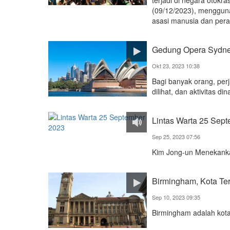
terjadi di negara otokra
(09/12/2023), menggun
asasi manusia dan pera
Gedung Opera Sydne
Okt 23, 2023 10:38
Bagi banyak orang, per
dilihat, dan aktivitas di
Lintas Warta 25 Sep
Sep 25, 2023 07:56
Kim Jong-un Menekanka
Birmingham, Kota Te
Sep 10, 2023 09:35
Birmingham adalah kota 