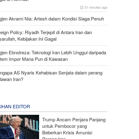
31 minutes ago
gjen Akrami Nia: Artesh dalam Kondisi Siaga Penuh
eign Policy: Riyadh Terjepit di Antara Iran dan
arullah, Kebijakan Ini Gagal
gjen Ebnolreza: Teknologi Iran Lebih Unggul daripada
stem Impor Mana Pun di Kawasan
ngapa AS Nyaris Kehabisan Senjata dalam perang
lawan Iran?
LIHAN EDITOR
Trump Ancam Penjara Panjang
untuk Pembocor yang
Beberkan Krisis Amunisi
Perang Iran