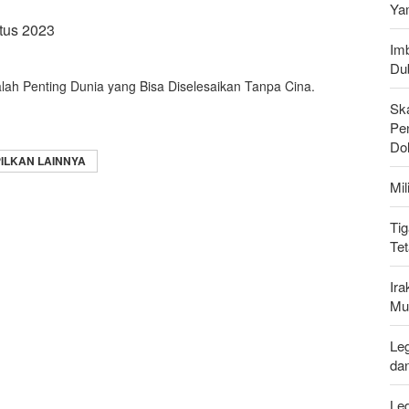
Ya
tus 2023
Imb
Du
alah Penting Dunia yang Bisa Diselesaikan Tanpa Cina.
Sk
Pen
Do
ILKAN LAINNYA
Mi
Tig
Te
Ir
Mu
Leg
da
Le