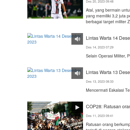
Des 20, 2023 09:48
Atal, yang bermain unt
yang memiliki 3,2 juta
berbagai target militer 
Lintas Warta 14 Des
Des 14, 2023 07:29
Selain Operasi Militer
Lintas Warta 13 Des
Des 13, 2023 08:33
Mencermati Eskalasi Te
COP28: Ratusan oran
Des 11, 2023 09:41
Ratusan orang berkump