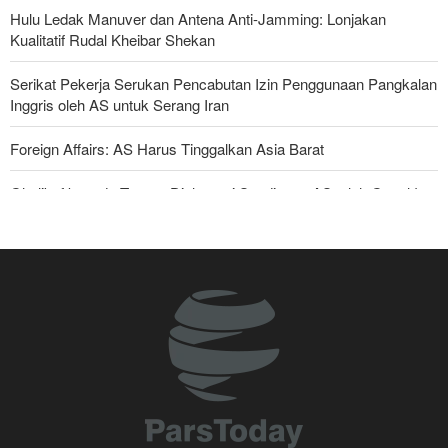
Hulu Ledak Manuver dan Antena Anti-Jamming: Lonjakan
Kualitatif Rudal Kheibar Shekan
Serikat Pekerja Serukan Pencabutan Izin Penggunaan Pangkalan
Inggris oleh AS untuk Serang Iran
Foreign Affairs: AS Harus Tinggalkan Asia Barat
Ghalibaf kepada Trump: Diplomasi Sandiwara AS telah Gagal !
Yahya Saree: Kami Hancurkan Posisi Pasukan Bayaran Saudi
dengan Rudal Balistik dan Drone
Araghchi kepada Negara Tetangga: Kini Saatnya Andalkan Diri
Sendiri dan Jalin Persaudaraan Sejati
Joe Kent: Komunitas Intelijen AS Tahu Iran Tidak Buat Nuklir, Tapi
Suara Mereka Dibungkam
Mengapa Lobi Zionis di Amerika Tidak Lagi Seefektif Dulu?