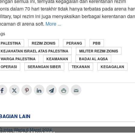
engan semua ini, ternyata kegagalan dan kerentanan rezim
ionis dalam 70 hari terakhir tidak hanya terbatas pada arena ha
ilitary, tapi rezim ini juga menyaksikan berbagai kerentanan da
ncaman di arena soft.
More ...
ags
PALESTINA
REZIM ZIONIS
PERANG
PBB
KEJAHATAN ISRAEL ATAS PALESTINA
MILITER REZIM ZIONIS
WARGA PALESTINA
KEAMANAN
BADAI AL AQSA
OPERASI
SERANGAN SIBER
TEKANAN
KEGAGALAN
BAGIAN LAIN
Lintas Warta 6 Maret 2024