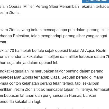
elain Operasi Militer, Perang Siber Menambah Tekanan terhad
ezim Zionis.
ezim Zionis, yang belum mencapai apa pun dalam perang milit
erhadap Palestina, telah menghadapi perang siber yang sangat
esar.
ekitar 70 hari telah berlalu sejak operasi Badai Al-Aqsa. Rezim
ionis menderita kekalahan intelijen dan militer terbesar dalam 7
ahun sejarahnya dalam operasi ini.
ingkat kegagalan ini merupakan faktor penting dalam perang
esar-besaran Zionis terhadap Gaza. Sebuah perang di mana
emua contoh kejahatan perang telah terjadi, tapi sekalipun
emikian, rezim Zionis tidak mencapai tujuan militernya, termasu
embebasan tahanan dan penghancuran Hamas, bahkan
enderita kekalahan lagi.