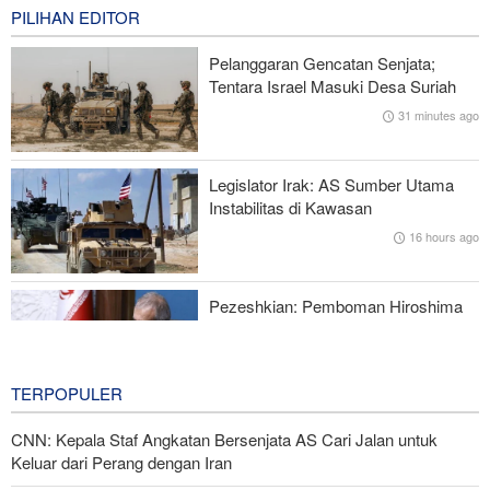
18 minutes ago
PILIHAN EDITOR
Juru Bicara IRGC: Pembukaan Selat Hormuz Bergantung pada
Pelanggaran Gencatan Senjata;
Penerimaan Syarat Iran
Tentara Israel Masuki Desa Suriah
31 minutes ago
Perang di Hormuz; Mengingatkan Kita pada Fakta Pahit: Dunia
Masih Butuh Minyak
Legislator Irak: AS Sumber Utama
Di Balik Intervensi AS untuk Yen; Niat Baik atau Kepentingan
Instabilitas di Kawasan
Tersembunyi?
16 hours ago
Joe Kent: Komunitas Intelijen AS Tahu Iran Tidak Buat Nuklir, Tapi
Suara Mereka Dibungkam
Pezeshkian: Pemboman Hiroshima
Kejahatan terbesar terhadap
Kemanusiaan
16 hours ago
TERPOPULER
CNN: Kepala Staf Angkatan Bersenjata AS Cari Jalan untuk
Keluar dari Perang dengan Iran