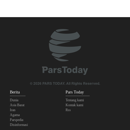
Imbas Pernyataan Kasar Milei; Brasil Panggil Pulang Dubes
Skandal Persenjataan: Dokumen Bocor Ungkap Penjualan Drone
dan Rudal Israel ke UEA Miliaran Dolar
Militer Yaman Serang Kapal Tanker Minyak Saudi
Tiga Tujuan AS di Balik Eskalasi, dan Mengapa Iran Tetap
Bertahan
Irak: Jumlah Peziarah yang Masuk sejak Awal Muharam Capai
4,887 Juta
Legislator Iran: AS Akan Segera Diusir dari Kawasan dan Semua
© 2026 PARS TODAY. All Rights Reserved.
Pangkalan Terorisnya!
Berita
Pars Today
Dunia
Tentang kami
Asia Barat
Kontak kami
Iran
Rss
Agama
Parspedia
Disinformasi