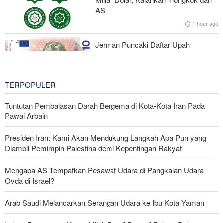
Hormuz
AS
1 hour ago
Koalisi Anti-Yaman; Konspirasi Zionis di Bab Al-Mandab dengan
Alat Saudi
Jerman Puncaki Daftar Upah
Minimum Eropa Berdasarkan Daya
Beli
2 hours ago
TERPOPULER
Tuntutan Pembalasan Darah Bergema di Kota-Kota Iran Pada
Pawai Arbain
Presiden Iran: Kami Akan Mendukung Langkah Apa Pun yang
Diambil Pemimpin Palestina demi Kepentingan Rakyat
Mengapa AS Tempatkan Pesawat Udara di Pangkalan Udara
Ovda di Israel?
Arab Saudi Melancarkan Serangan Udara ke Ibu Kota Yaman