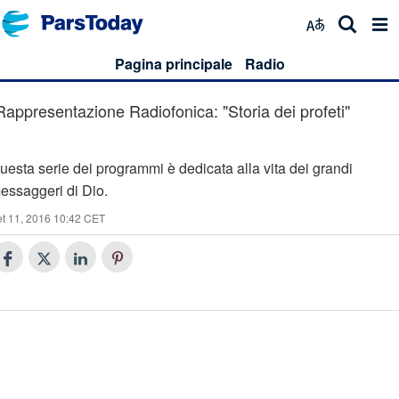
Pagina principale
Radio
Rappresentazione Radiofonica: "Storia dei profeti"
uesta serie dei programmi è dedicata alla vita dei grandi
essaggeri di Dio.
t 11, 2016 10:42 CET
23
Storia dei profeti (23)
22
Storia dei profeti (22)
Storia dei profeti (21)