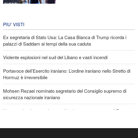
EVENTI
Iran in lutto per la celebrazione di
Arbain
PIU’ VISTI
6 giorni fa
Ex segretaria di Stato Usa: La Casa Bianca di Trump ricorda i
EVENTI
palazzi di Saddam ai tempi della sua caduta
Violente esplosioni nel sud del Libano e vasti incendi
Portavoce dell’Esercito iraniano: L’ordine iraniano nello Stretto di
Hormuz è irreversibile
Mohsen Rezaei nominato segretario del Consiglio supremo di
sicurezza nazionale iraniano
Nota conduttrice americana critica le promesse vuote di Trump
Ex Segretario alla Guerra di Trump: «L’Iran ha il sopravvento nella
guerra»