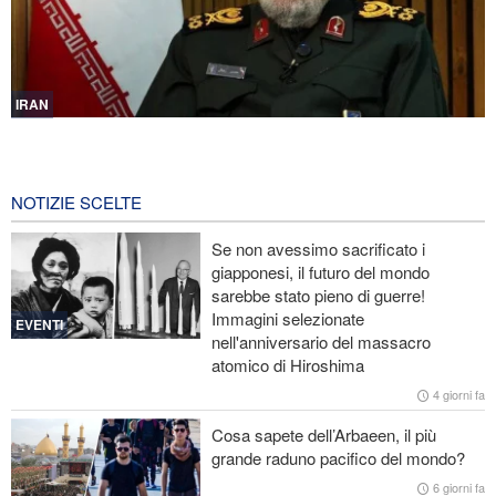
IRAN
Mohsen Rezaei nominato segretario del Consiglio supremo di
sicurezza nazionale iraniano
4 ore fa
NOTIZIE SCELTE
Nota conduttrice americana critica le promesse vuote di Trump
Se non avessimo sacrificato i
giapponesi, il futuro del mondo
Ex Segretario alla Guerra di Trump: «L’Iran ha il sopravvento nella
sarebbe stato pieno di guerre!
guerra»
Immagini selezionate
EVENTI
nell'anniversario del massacro
Il prezzo del petrolio torna a salire
atomico di Hiroshima
Stallo nei negoziati tra il governo libanese e il regime sionista
4 giorni fa
Cosa sapete dell’Arbaeen, il più
grande raduno pacifico del mondo?
6 giorni fa