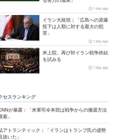
1 day ago
イラン大統領；「広島への原爆
投下は人類に対する最大の犯
罪」
1 day ago
米上院、再び対イラン戦争終結
を試みる
1 day ago
クセスランキング
CNNが暴露：「米軍司令本部は戦争からの撤退方法
模索」
誌アトランティック；「イランはトランプ氏の虚勢
見抜いた」