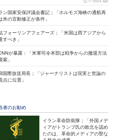
17 hours ago
ラン国家安保評議会書記；「ホルモズ海峡の通航再
は米の言動修正が条件」
誌フォーリンアフェアーズ；「米国は西アジアから
退すべき」
CNNが暴露：「米軍司令本部は戦争からの撤退方法
模索」
RIB国際放送局長；「ジャーナリストは現実と世論の
流点に位置」
当者のお勧め
イラン革命防衛隊；「外国メデ
ィアがトランプ氏の敗北を認め
たのは、革命的メディアの聖な
る努力の成果」