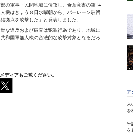
部の軍事・民間地域に侵攻し、合意覚書の第14
無人機はきょう８日水曜朝から、バーレーン駐留
集結拠点を攻撃した」と発表しました。
露骨な違反および破棄は犯罪行為であり、地域に
ム共和国軍無人機の合法的な攻撃対象となるだろ
メディアもご覧ください。
ア
米
を
米
を