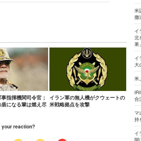
米
撤
イ
北
果
イ
大
米
I
軍事指揮機関司令官；
イラン軍の無人機がクウェートの
合
の盾になる輩は燃え尽
米戦略拠点を攻撃
マ
持
イ
開