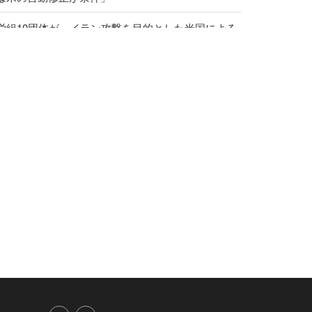
労組10団体が、イラン攻撃を目的とした米国による
基地使用許可の取り消しを要求