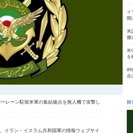
イ
開
米
撤
米
を
I
合
バーレーン駐留米軍の集結拠点を無人機で攻撃し
担
すと、イラン・イスラム共和国軍の情報ウェブサイ