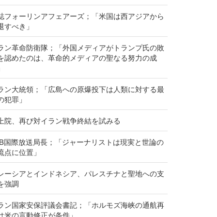
誌フォーリンアフェアーズ；「米国は西アジアから
退すべき」
ラン革命防衛隊；「外国メディアがトランプ氏の敗
を認めたのは、革命的メディアの聖なる努力の成
」
ラン大統領；「広島への原爆投下は人類に対する最
の犯罪」
上院、再び対イラン戦争終結を試みる
RIB国際放送局長；「ジャーナリストは現実と世論の
流点に位置」
レーシアとインドネシア、パレスチナと聖地への支
を強調
ラン国家安保評議会書記；「ホルモズ海峡の通航再
は米の言動修正が条件」