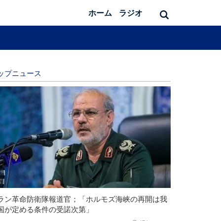
ホーム
ラジオ
ップニュース
ラン革命防衛隊報道官；「ホルモズ海峡の再開は我
国が定める条件の受諾次第」