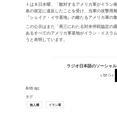
トは８日水曜、「敵対するアメリカ軍がイラン南
条の規定に違反したことを受け、当軍の攻撃用
『シェイク・イサ基地』の敵たるアメリカ軍の
この公示はまた「再三にわたる対米停戦協定の
あるすべてのアメリカ軍基地がイラン・イスラ
うと表明しています。
ラジオ日本語のソーシャル
< br /><
&nb sp;
タグ
無人機
イラン軍