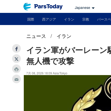
Japanese
国際
西アジア
イラン
宗教
パースペ
ニュース
/
イラン
イラン軍がバーレーン
無人機で攻撃
7月 08, 2026 18:09 Asia/Tokyo