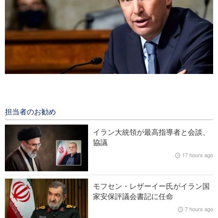
米国上院議員：「戦争でイランは強くなった」
2 hours ago
担当者のお勧め
米空軍力、イランの戦略を前に麻痺状態
イラン大統領が最高指導者と会談、
ガザ戦争で約8000人が身体の一部を失う
協議
17 hours ago
イラン外務省報道官；「イスラエルは地域安全保障にとって最
大の脅威」
モフセン・レザーイー氏がイラン国
米紙WSJ：「イランとの戦争で米軍の弱点が露呈」
家安保評議会書記に任命
7 hours ago