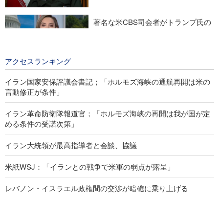
著名な米CBS司会者がトランプ氏の
空約束を批判
7 hours ago
アクセスランキング
イラン国家安保評議会書記；「ホルモズ海峡の通航再開は米の
言動修正が条件」
イラン革命防衛隊報道官；「ホルモズ海峡の再開は我が国が定
める条件の受諾次第」
イラン大統領が最高指導者と会談、協議
米紙WSJ：「イランとの戦争で米軍の弱点が露呈」
レバノン・イスラエル政権間の交渉が暗礁に乗り上げる
イラン大統領；「新興技術への投資は、敵対勢力による制裁実