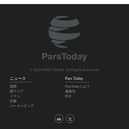
施を阻止」
著名な米CBS司会者がトランプ氏の空約束を批判
米空軍力、イランの戦略を前に麻痺状態
エスパー元米国防長官；「イランは戦争で優勢」
ガザ戦争で約8000人が身体の一部を失う
© 2026 PARS TODAY. All Rights Reserved.
ニュース
Pars Today
国際
ParsTodayとは？
西アジア
連絡先
イラン
RSS
宗教
パースペディア