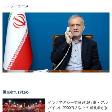
トップニュース
イラン大統領；「交渉過程におけるパレスチナ指導者らのあら
ゆる決定を支持」
2 days ago
担当者のお勧め
中央アジア空手選手権で、イランが金8、銀3、銅8を獲得
イラクでのシーア派追悼行事・アル
バインに2200万人以上の巡礼者が参
イエメン軍、サウジの石油タンカーを攻撃