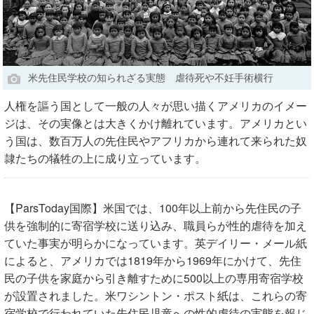
米先住民学校の知られざる実態 虐待死や不妊手術横行
人権を謳う国として一般の人々が思い描くアメリカのイメー
ジは、その実像とは大きくかけ離れています。アメリカとい
う国は、数百万人の先住民やアフリカから連れて来られた奴
隷たちの犠牲の上に成り立っています。
【ParsToday国際】米国では、100年以上前から先住民の子
供を強制的に寄宿学校に送り込み、職員らが性的虐待を加え
ていた事実が明らかになっています。英デイリー・メール紙
によると、アメリカでは1819年から1969年にかけて、先住
民の子供を家庭から引き離すために500以上の専用寄宿学校
が設置されました。米ワシントン・ポスト紙は、これらの寄
宿学校で行われていた先住民児童への性的虐待の実態を報じ