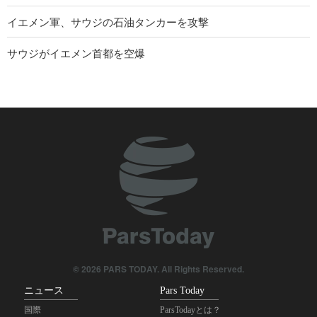
イエメン軍、サウジの石油タンカーを攻撃
サウジがイエメン首都を空爆
イラクでのシーア派追悼行事・アルバインに2200万人以上の巡
礼者が参集
イラン国会関係者；「米国が地域から追放される日はそう遠く
ない」
イラン外務省報道官；「ホルモズ海峡を巡るイラン・オマーン
協議の雰囲気は前向き」
中央アジア空手選手権で、イランが金8、銀3、銅8を獲得
© 2026 PARS TODAY. All Rights Reserved.
ニュース
Pars Today
国際
ParsTodayとは？