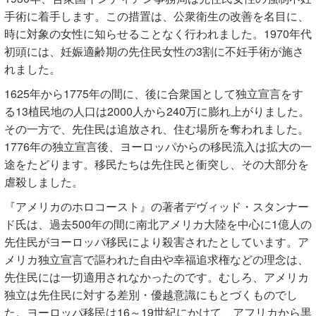
手術に着手します。この措置は、公衆衛生の改善を名目に、
時に対象の女性に知らせることなく行われました。1970年代
初頭には、妊娠適齢期の先住民女性の3割に不妊手術が施さ
れました。
1625年から1775年の間に、後に合衆国として独立宣言をす
る13植民地の人口は2000人から240万に膨れ上がりました。
その一方で、先住民は追放され、住む場所を奪われました。
1776年の独立宣言後、ヨーロッパからの移民流入は拡大の一
途をたどります。移民たちは先住民と衝突し、その大部分を
虐殺しました。
『アメリカのホロコースト』の著者デヴィッド・スタンナー
ド氏は、過去500年の間に南北アメリカ大陸を中心に1億人の
先住民がヨーロッパ移民により殺害されたとしています。ア
メリカ独立宣言で謳われた自由や幸福追求権などの理念は、
先住民には一切適用されなかったのです。むしろ、アメリカ
独立は先住民に対する差別・優越意識にもとづくものでし
た。ヨーロッパ移民は16～19世紀にかけて、アフリカから黒