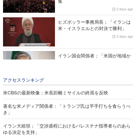
集
2 days ago
米CBSの最新映像；米長距離ミサイルの終焉を反映
ヒズボッラー事務局長；「イランは
イラン外務省報道官；「ホルモズ海峡を巡るイラン・オマーン
米・イスラエルとの対決で勝利」
協議の雰囲気は前向き」
2 days ago
イラン国会関係者；「米国が地域か
ら追放される日はそう遠くない」
2 days ago
アクセスランキング
米CBSの最新映像；米長距離ミサイルの終焉を反映
著名な米メディア関係者：「トランプ氏は平手打ちを食らうべ
き」
イラン大統領；「交渉過程におけるパレスチナ指導者らのあら
ゆる決定を支持」