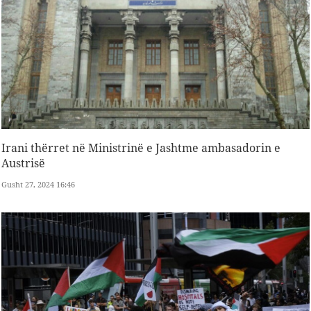
Irani thërret në Ministrinë e Jashtme ambasadorin e
Austrisë
Gusht 27, 2024 16:46