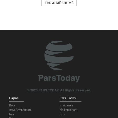
TREGO MË SHUMË
© 2026 PARS TODAY. All Rights Reserved.
Lajme
Pars Today
Bota
Rreth nesh
Azia Perëndimore
Na kontaktoni
Iran
RSS