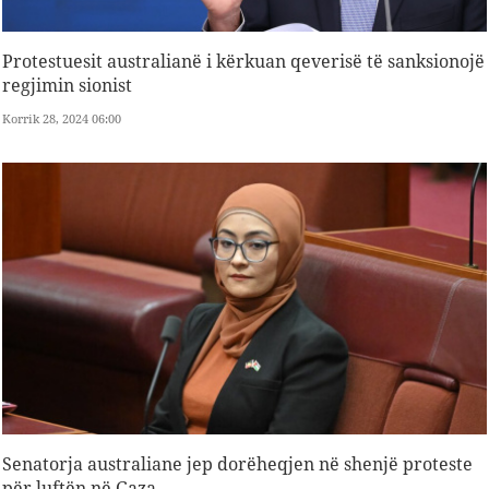
Protestuesit australianë i kërkuan qeverisë të sanksionojë
regjimin sionist
Korrik 28, 2024 06:00
Senatorja australiane jep dorëheqjen në shenjë proteste
për luftën në Gaza