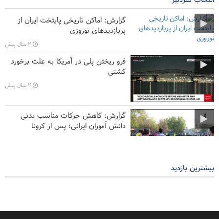
برق ورزشگاه وسط بازی تاجیکستان- عربستان قطع شد
گزارش: اماکن تاریخی پایتخت ایران از
برگزاری مسابقه «شاهنامه خوانی» در دانشگاه دولتی خجند
پربازدیدهای نوروزی
۲ سال پیش
رهبر معظم انقلاب اسلامی: مقاومت بی‌نظیر نیروی مقاومت و مردم
غزه، به اسلام عزت بخشیده است
فرو ریختن پلی در آمریکا به علت برخورد
کشتی
دیدار وزیر حمل و نقل تاجیکستان با مدیران و متخصصان چندین
۲ سال پیش
شرکت ساختمانی ایران
گزارش: کاهش حرکات مناسب بدنی
دانش آموزان ایرانی؛ پس از کرونا
۲ سال پیش
بیشترین بازدید