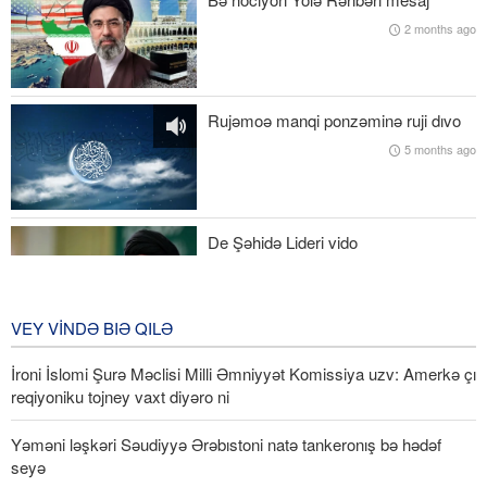
hevuj kardey təkid kardedən
2 months ago
Əməli Hərəkot: Mığovimət bo Livani mıdofiyə kardey yeqanə roye
Briqada qeneral İbnur-Rıza:İroni bumiyə texnoloqiya reqiyonədə
Rujəmoə manqi ponzəminə ruji dıvo
bıə har qıləy idxali sistemiku barze
5 months ago
Əmir Əkrəminiya: Ləşkər tam hozzıye
De Şəhidə Lideri vido
5 months ago
VEY VINDƏ BIƏ QILƏ
İroni İslomi Şurə Məclisi Milli Əmniyyət Komissiya uzv: Amerkə çı
reqiyoniku tojney vaxt diyəro ni
Yəməni ləşkəri Səudiyyə Ərəbıstoni natə tankeronış bə hədəf
seyə