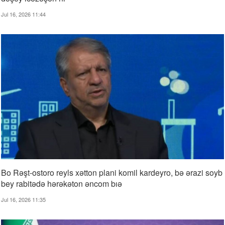
Jul 16, 2026 11:44
Bo Rəşt-ostoro reyls xətton plani komil kardeyro, bə ərazi soyb
bey rabitədə hərəkəton əncom bıə
Jul 16, 2026 11:35