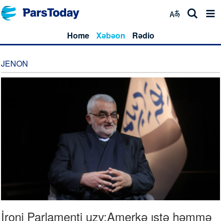
Home
Xəbəon
Rədio
JENON
İroni Parlamenti uzv:Amerkə ıştə həmmə