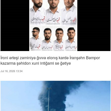
İroni ərteşi zəminiyə ğıvvə elonış kardə İranşəhrı Bəmpor
kazarma şəhidon xuni intiğami se ğətiye
Jul 16, 2026 13:34