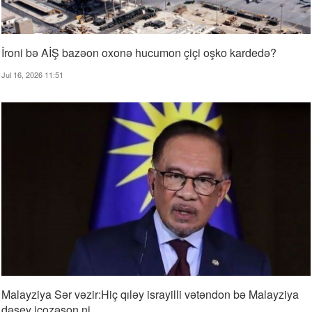
İroni bə AİŞ bazəon oxonə hucumon çiçi oşko kardedə?
Jul 16, 2026 11:51
Malayziya Sər vəzir:Hiç qıləy israyilli vətəndon bə Malayziya
dəşey icozəşon ni