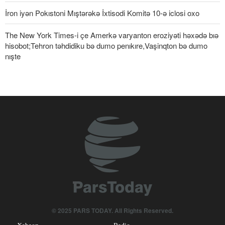
İron iyən Pokıstoni Mıştərəkə İxtisodi Komitə 10-ə iclosi oxo
The New York Times-i çe Amerkə varyanton eroziyəti həxədə bıə
hisobot;Tehron təhdidiku bə dumo penıkıre,Vaşinqton bə dumo
nışte
HƏMAS: Bə Şimoli Ğudsi hucum bə yəhudi kardey planon zidd
beşey çəmə irodə məhf nibəkarde
İron iyən Ğırğızıston bə ticorət və mədənçəti sahədə həmkoəti
hevuj kardey təkid kardedən
Əməli Hərəkot: Mığovimət bo Livani mıdofiyə kardey yeqanə roye
Briqada qeneral İbnur-Rıza:İroni bumiyə texnoloqiya reqiyonədə
bıə har qıləy idxali sistemiku barze
Əmir Əkrəminiya: Ləşkər tam hozzıye
© 2025 PARS TODAY. All Rights Reserved.
Bə inə vətəni oqardemon