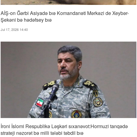
AİŞ-on Ğərbi Asiyadə bıə Komandanəti Mərkəzi de Xeybər-
Şekəni bə hədəfsey bıə
Jul 17, 2026 14:40
İroni İslomi Respublikə Ləşkəri sıxanəvot:Hormuzi tanqədə
strateji nəzorət bə milli tələbi təbdil bıə