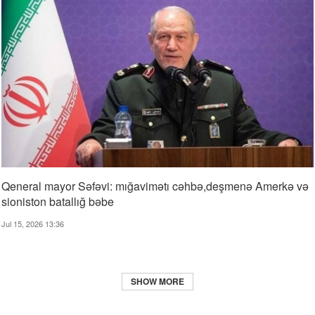
Qeneral mayor Səfəvi: mığavimətı cəhbə,deşmenə Amerkə və
sioniston batallığ bəbe
Jul 15, 2026 13:36
SHOW MORE