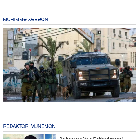
MUHIMMƏ XƏBƏON
HƏMAS: Bə Şimoli Ğudsi hucum bə yəhudi kardey planon zidd
beşey çəmə irodə məhf nibəkarde
5 hours ago
REDAKTORI VIJNEMON
İron iyən Ğırğızıston bə ticorət və mədənçəti sahədə həmkoəti
Bə hociyon Yolə Rəhbəri mesaj