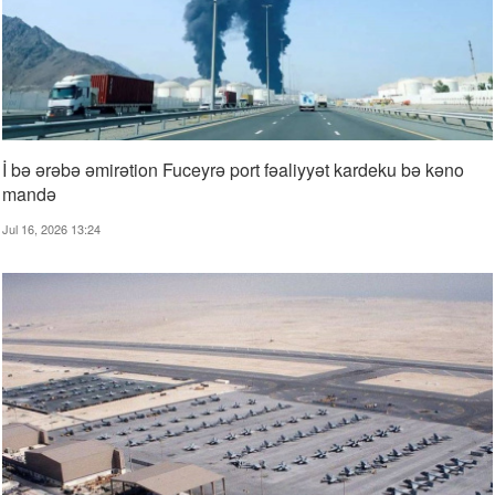
İ bə ərəbə əmirətion Fuceyrə port fəaliyyət kardeku bə kəno
mandə
Jul 16, 2026 13:24