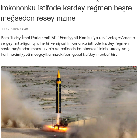
imkononku istifodə kardey rəğmən bəştə
məğsədon rəsey nızıne
Jul 17, 2026 14:48
Pars Tudey-İroni Parlamenti Milli Əmniyyəti Komissiya uzvi votəşe:Amerkə
və çəy mıttəfiğon qırd hərbi və siyosi imkononku istifodə kardey rəğmən
bəştə məğsədon rəsey nızınin və nəticədə bo otəşvəsi tələb kardey və çı
İroni hakimiyyəti mevğeyiku mızokirəon ğəbul kardey məcbur bin.