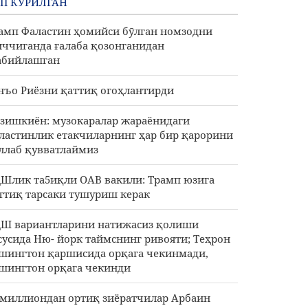
П КЎРИЛГАН
амп Фаластин ҳомийси бӯлган номзодни
ччиганда ғалаба қозонганидан
абийлашган
нъо Риёзни қаттиқ огоҳлантирди
зишкиён: музокаралар жараёнидаги
ластинлик етакчиларнинг ҳар бир қарорини
ллаб қувватлаймиз
Шлик та5иқли ОАВ вакили: Трамп юзига
ттиқ тарсаки тушуриш керак
Ш вариантларини натижасиз қолиши
сусида Ню- йорк таймснинг ривояти; Теҳрон
шингтон қаршисида орқага чекинмади,
шингтон орқага чекинди
 миллиондан ортиқ зиёратчилар Арбаин