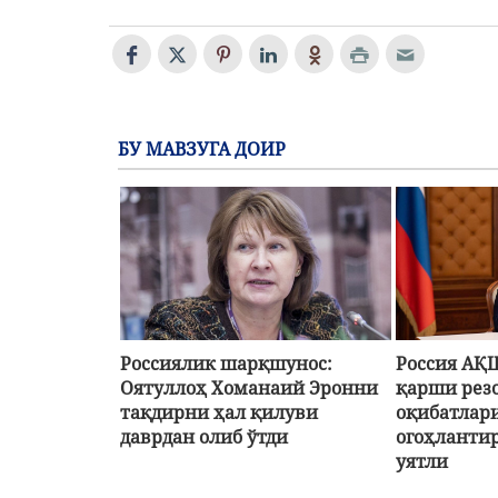
БУ МАВЗУГА ДОИР
Россиялик шарқшунос:
Россия АҚ
Оятуллоҳ Хоманаий Эронни
қарши рез
тақдирни ҳал қилуви
оқибатлар
даврдан олиб ўтди
огоҳлантир
уятли