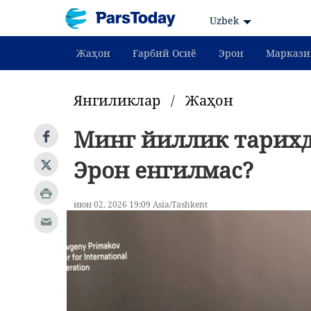
Uzbek
Жаҳон
Ғарбий Осиё
Эрон
Маркази
Янгиликлар
/
Жаҳон
Минг йиллик тарихд
Эрон енгилмас?
июн 02, 2026 19:09 Asia/Tashkent