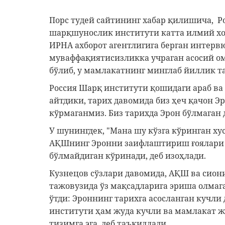
Порс тудей сайтининг хабар қилишича, Р
шарқшунослик институти катта илмий хо
ИРНА ахборот агентлигига берган интерв
муваффақиятисизликка учраган асосий о
бўлиб, у мамлакатнинг минглаб йиллик та
Россия Шарқ институти қошидаги араб ва
айтдики, тарих давомида биз ҳеч қачон 
кўрмаганмиз. Биз тарихда Эрон бўлмаган
У шунингдек, "Мана шу кўзга кўринган ху
АҚШнинг Эронни заифлаштириш ғоялари ж
бўлмайдиган кўринади, деб изоҳлади.
Кузнецов сўзлари давомида, АҚШ ва сио
тажовузида ўз мақсадларига эриша олма
ўтди: Эроннинг тарихга асосланган кучли
институти ҳам жуда кучли ва мамлакат жу
тизимга эга, деб таъкидлади.