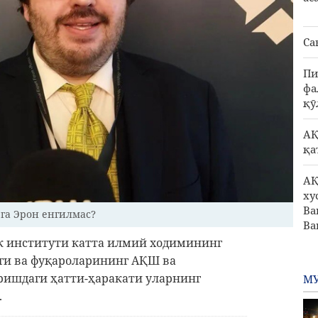
Са
Пи
фа
қӯ
АҚ
қа
АҚ
ху
Ва
га Эрон енгилмас?
Ва
к институти катта илмий ходимининг
ги ва фуқароларининг АҚШ ва
ришдаги ҳатти-ҳаракати уларнинг
МУ
.