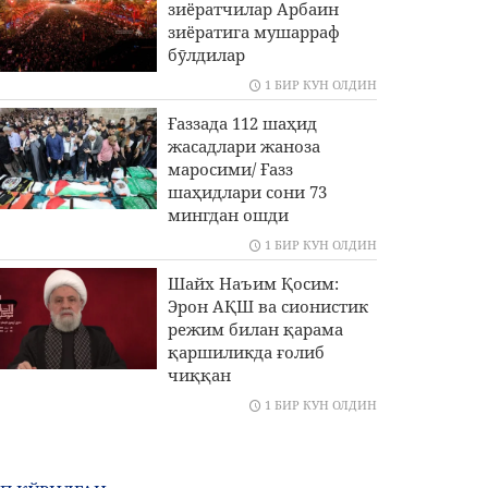
зиёратчилар Арбаин
зиёратига мушарраф
бӯлдилар
1 БИР КУН ОЛДИН
Ғаззада 112 шаҳид
жасадлари жаноза
маросими/ Ғазз
шаҳидлари сони 73
мингдан ошди
1 БИР КУН ОЛДИН
Шайх Наъим Қосим:
Эрон АҚШ ва сионистик
режим билан қарама
қаршиликда ғолиб
чиққан
1 БИР КУН ОЛДИН