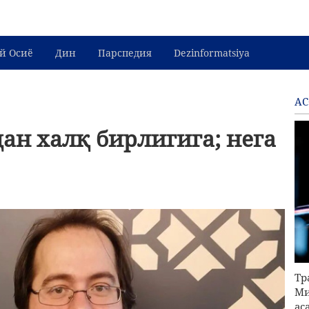
й Осиё
Дин
Парспедия
Dezinformatsiya
АС
ан халқ бирлигига; нега
Тр
Ми
ас