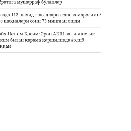
ёратига мушарраф бӯлдилар
ззада 112 шаҳид жасадлари жаноза маросими/
зз шаҳидлари сони 73 мингдан ошди
йх Наъим Қосим: Эрон АҚШ ва сионистик
жим билан қарама қаршиликда ғолиб
ққан
абистон Яман пойтахтига авиазарбалар
рди
Шнинг ҳаво ҳужумига зид ракеталарини
майгани Трамнинг Эронга қарши урушидан
кинишига сабаб бӯлган