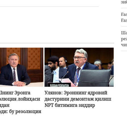
зи
Ға
Ға
Ша
ре
чи
Ар
бе
АҚ
ка
че
Шнинг Эронга
Улянов: Эроннинг ядровий
олюция лойиҳаси
дастурини демонтаж қилиш
идан
NPT битимига зиддир
ди: бу резолюция