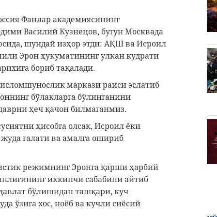
оссия Фанлар академиясининг
дими Василий Кузнецов, бугун Москвада
юсида, шундай изҳор этди: АҚШ ва Исроил
мили Эрон ҳукуматининг улкан қудрати
рихига бориб тақалади.
 исломшунослик маркази раиси эслатиб
Эроннинг бўлакларга бўлинганини
 даврни ҳеч қачон билмаганмиз.
сусиятни ҳисобга олсак, Исроил ёки
уда ғалати ва амалга ошириб
нистик режимнинг Эронга қарши ҳарбий
ганлигининг иккинчи сабабини айтиб
 давлат бўлишидан ташқари, куч
да ўзига хос, ноёб ва кучли сиёсий