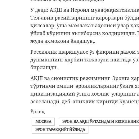
У деди: АҚШ ва Исроил мувафақиятсизли
Тел-авив расийларининг қарорлари бўлд
қилсалар, ўша мамлакат аҳолиси улар ҳақ
ўйлаб кўришни эътиборсиз қолдиришди. 
жуда аҳмоқона ёндашув,.
Россиялик шарқшунос ўз фикрини давом э
душманнинг ҳарбий тажвоузи пайтида ўз 
бирлашди.
АҚШ ва сионистик режимнинг Эронга ҳа
тўртинчи омили эронликларнинг ўзига хо
цивилизациявий ўзига хослик уларнинг д
асосланади, деб аниқлик киритди Кузнец
Ёрлиқ
МОСКВА
ЭРОН ВА АҚШ ЎРТАСИДАГИ КЕСКИНЛИК
ЭРОН ТАРАҚҚИЁТ ЙЎЛИДА