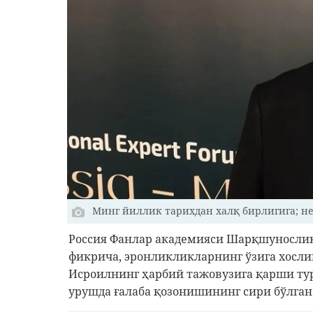
Минг йиллик тарихдан халқ бирлигига; не
Россия Фанлар академияси Шарқшуносли
фикрича, эронликликларнинг ўзига хосли
Исроилнинг ҳарбий тажовузига қарши ту
урушда ғалаба қозонишининг сири бўлган