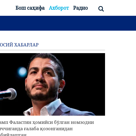
Бош саҳифа
Ахборот
Радио
ОСИЙ ХАБАРЛАР
амп Фаластин ҳомийси бӯлган номзодни
ччиганда ғалаба қозонганидан
абийлашган