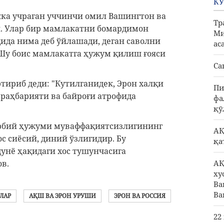
КЎ
кка учраган уччинчи омил Вашингтон ва
Тр
и. Улар бир мамлакатни бомардимон
Ми
ида нима деб ўйлашади, деган саволни
ас
Шу боис мамлакатга ҳужум қилиш ғояси
Са
тириб деди: "Кутилганидек, Эрон халқи
Пи
раҳбарияти ва байроғи атрофида
фа
қӯ
рбий ҳужуми муваффақиятсизлигининг
АҚ
с сиёсий, диний ўзлигидир. Бу
қа
унё ҳақидаги хос тушунчасига
АҚ
ов.
ху
Ва
Ва
ЛАР
АҚШ ВА ЭРОН УРУШИ
ЭРОН ВА РОССИЯ
22