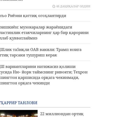
48 ДАҚИҚАЛАР ОЛДИН
нъо Риёзни қаттиқ огоҳлантирди
зишкиён: музокаралар жараёнидаги
ластинлик етакчиларнинг ҳар бир қарорини
ллаб қувватлаймиз
Шлик та5иқли ОАВ вакили: Трамп юзига
ттиқ тарсаки тушуриш керак
Ш вариантларини натижасиз қолиши
сусида Ню- йорк таймснинг ривояти; Теҳрон
шингтон қаршисида орқага чекинмади,
шингтон орқага чекинди
ҲАРРИР ТАНЛОВИ
22 миллиондан ортиқ