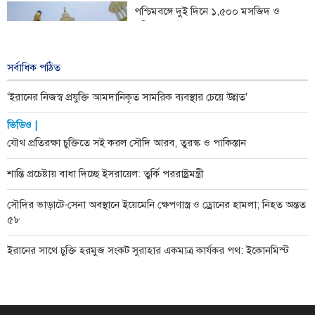
পশ্চিমবঙ্গে দুই দিনে ১,৫০০ মসজিদ ও
মন্দিরের মাইক অপসারণ
২ দিন আগে
খবর
সর্বাধিক পঠিত
'ইরানের নিজস্ব প্রযুক্তি আমদানিকৃত সামরিক ব্যবস্থার চেয়ে উন্নত'
ভিডিও |
যৌথ প্রতিরক্ষা চুক্তিতে সই করল সৌদি আরব, তুরস্ক ও পাকিস্তান
শান্তি প্রচেষ্টায় বাধা দিচ্ছে ইসরায়েল: তুর্কি পররাষ্ট্রমন্ত্রী
সৌদির ভাড়াটে-সেনা অবস্থানে ইয়েমেনি ক্ষেপণাস্ত্র ও ড্রোনের হামলা; নিহত অন্তত
৫৮
ইরানের সাথে চুক্তি হরমুজ সংকট সুরাহার একমাত্র কার্যকর পথ: ইকোনমিস্ট
ঐতিহাসিক কৌশলগত বিপর্যয়ে আমেরিকা ও ইসরায়েল হেরেছে, জিতেছে ইরান:
টেলিগ্রাফ