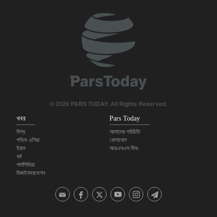
ইরানের সেনাবাহিনী সর্বোচ্চ প্রস্তুতিতে, প্রতিরক্ষা সক্ষমতা আরও জোরদারের
ঘোষণা
আমেরিকাকে বিপর্যয়কর যুদ্ধে জড়িয়েছেন দুর্নীতিগ্রস্ত ট্রাম্প: স্যান্ডার্স
পশ্চিমবঙ্গে দুই দিনে ১,৫০০ মসজিদ ও মন্দিরের মাইক অপসারণ
মার্কিন অস্ত্র সংকটের খবর ফাঁসে ক্ষুব্ধ ট্রাম্প: কঠোর শাস্তির মুখে সাংবাদিকরা
© 2026 PARS TODAY. All Rights Reserved.
খবর
Pars Today
বিশ্ব
আমাদের পরিচিতি
পশ্চিম এশিয়া
যোগাযোগ
ইরান
আরএসএস ফিড
ধর্ম
পার্সপিডিয়া
ডিজইনফরমেশন