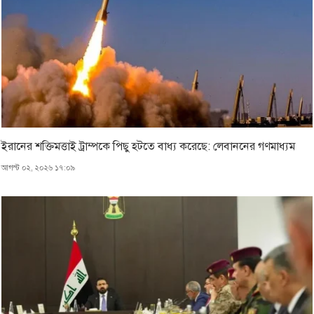
ইরানের শক্তিমত্তাই ট্রাম্পকে পিছু হটতে বাধ্য করেছে: লেবাননের গণমাধ্যম
আগস্ট ০২, ২০২৬ ১৭:০৯