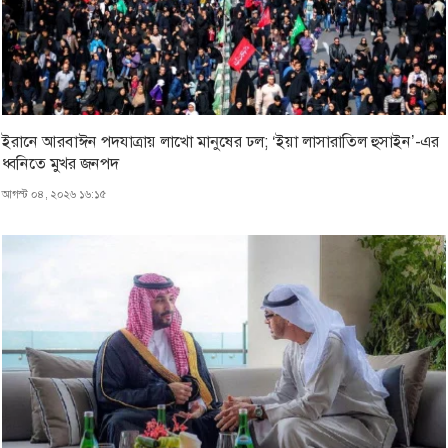
ইরানে আরবাঈন পদযাত্রায় লাখো মানুষের ঢল; ‘ইয়া লাসারাতিল হুসাইন’-এর
ধ্বনিতে মুখর জনপদ
আগস্ট ০৪, ২০২৬ ১৬:১৫