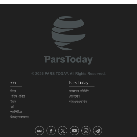
ঐতিহাসিক কৌশলগত বিপর্যয়ে আমেরিকা ও ইসরায়েল হেরেছে, জিতেছে ইরান:
টেলিগ্রাফ
আমেরিকাকে বিপর্যয়কর যুদ্ধে জড়িয়েছেন দুর্নীতিগ্রস্ত ট্রাম্প: স্যান্ডার্স
পশ্চিমবঙ্গে দুই দিনে ১,৫০০ মসজিদ ও মন্দিরের মাইক অপসারণ
মার্কিন অস্ত্র সংকটের খবর ফাঁসে ক্ষুব্ধ ট্রাম্প: কঠোর শাস্তির মুখে সাংবাদিকরা
© 2026 PARS TODAY. All Rights Reserved.
খবর
Pars Today
বিশ্ব
আমাদের পরিচিতি
পশ্চিম এশিয়া
যোগাযোগ
ইরান
আরএসএস ফিড
ধর্ম
পার্সপিডিয়া
ডিজইনফরমেশন