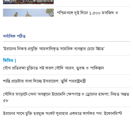
খবর
পশ্চিমবঙ্গে দুই দিনে ১,৫০০ মসজিদ ও
মন্দিরের মাইক অপসারণ
২ দিন আগে
খবর
সর্বাধিক পঠিত
'ইরানের নিজস্ব প্রযুক্তি আমদানিকৃত সামরিক ব্যবস্থার চেয়ে উন্নত'
ভিডিও |
যৌথ প্রতিরক্ষা চুক্তিতে সই করল সৌদি আরব, তুরস্ক ও পাকিস্তান
শান্তি প্রচেষ্টায় বাধা দিচ্ছে ইসরায়েল: তুর্কি পররাষ্ট্রমন্ত্রী
সৌদির ভাড়াটে-সেনা অবস্থানে ইয়েমেনি ক্ষেপণাস্ত্র ও ড্রোনের হামলা; নিহত অন্তত
৫৮
ইরানের সাথে চুক্তি হরমুজ সংকট সুরাহার একমাত্র কার্যকর পথ: ইকোনমিস্ট
ইরানের সেনাবাহিনী সর্বোচ্চ প্রস্তুতিতে, প্রতিরক্ষা সক্ষমতা আরও জোরদারের
ঘোষণা