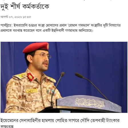
দুই শীর্ষ কর্মকর্তাকে
আগস্ট ০৭, ২০২৬ ১৫:৪৫
পার্সটুডে: ইসরায়েলি গুপ্তচর সংস্থা মোসাদের প্রধান 'রোমান গফম্যান' সংস্থাটির দুটি বিভাগের
প্রধানকে বরখাস্ত করেছেন বলে একটি ইহুদিবাদী গণমাধ্যম জানিয়েছে।
ইয়েমেনের সেনাবাহিনীর হামলায় লোহিত সাগরে সৌদি তেলবাহী ট্যাংকার
লক্ষ্যবস্তু