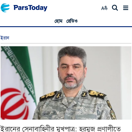
হোম
রেডিও
ইরান
ইরানের সেনাবাহিনীর মুখপাত্র: হরমুজ প্রণালীতে