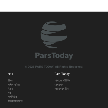
সময় এসেছে আত্মনির্ভরতা ও প্রকৃত ভ্রাতৃত্বের: প্রতিবেশীদের প্রতি ইরান
ঐতিহাসিক কৌশলগত বিপর্যয়ে আমেরিকা ও ইসরায়েল হেরেছে, জিতেছে ইরান:
টেলিগ্রাফ
আমাদের যোদ্ধারা বিশ্বকে হতবাক করে করে দিয়েছে: ইরানের প্রেসিডেন্ট
আমেরিকাকে বিপর্যয়কর যুদ্ধে জড়িয়েছেন দুর্নীতিগ্রস্ত ট্রাম্প: স্যান্ডার্স
মার্কিন সেনাপ্রধান যুদ্ধ থেকে বেরিয়ে আসার পথ খুঁজছেন: সিএনএন
© 2026 PARS TODAY. All Rights Reserved.
খবর
Pars Today
বিশ্ব
আমাদের পরিচিতি
পশ্চিম এশিয়া
যোগাযোগ
ইরান
আরএসএস ফিড
ধর্ম
পার্সপিডিয়া
ডিজইনফরমেশন