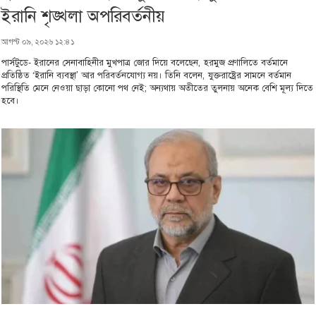
ইরানি শৃঙ্খলা অপরিবর্তনীয়
আগস্ট ০৯, ২০২৬ ১২:৪১
পার্সটুডে- ইরানের সেনাবাহিনীর মুখপাত্র জোর দিয়ে বলেছেন, হরমুজ প্রণালিতে বর্তমানে
প্রতিষ্ঠিত ‘ইরানি ব্যবস্থা’ আর পরিবর্তনযোগ্য নয়। তিনি বলেন, যুক্তরাষ্ট্রের সামনে বর্তমান
পরিস্থিতি মেনে নেওয়া ছাড়া কোনো পথ নেই; অন্যথায় অতীতের তুলনায় অনেক বেশি মূল্য দিতে
হবে।