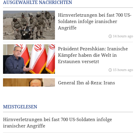
17 hours ago
AUSGEWÄHLTE NACHRICHTEN
Foreign Affairs: Die USA sollten Westasien verlassen
Hirnverletzungen bei fast 700 US-
Soldaten infolge iranischer
CNN: US-Generalstabschef sucht nach einem Ausweg aus
Angriffe
dem Krieg
14 hours ago
IRGC: Eingeständnisse ausländischer Medien über Trumps
Präsident Pezeshkian: Iranische
Niederlage sind Ergebnis revolutionärer Medienarbeit
Kämpfer haben die Welt in
Erstaunen versetzt
Araghchi an die Nachbarstaaten: Es ist an der Zeit für echte
Brüderlichkeit
15 hours ago
General Ibn al-Reza: Irans
einheimische Technologie ist
jedem importierten Waffensystem
in der Region überlegen
MEISTGELESEN
2 days ago
Hirnverletzungen bei fast 700 US-Soldaten infolge
iranischer Angriffe