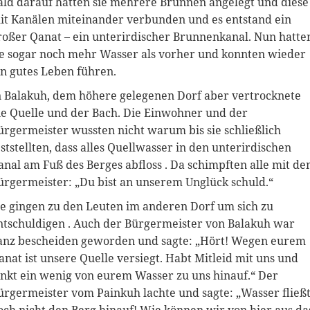
ald darauf hatten sie mehrere Brunnen angelegt und diese
it Kanälen miteinander verbunden und es entstand ein
roßer Qanat – ein unterirdischer Brunnenkanal. Nun hatte
ie sogar noch mehr Wasser als vorher und konnten wieder
in gutes Leben führen.
n Balakuh, dem höhere gelegenen Dorf aber vertrocknete
ie Quelle und der Bach. Die Einwohner und der
ürgermeister wussten nicht warum bis sie schließlich
eststellten, dass alles Quellwasser in den unterirdischen
anal am Fuß des Berges abfloss . Da schimpften alle mit d
ürgermeister: „Du bist an unserem Unglück schuld.“
ie gingen zu den Leuten im anderen Dorf um sich zu
ntschuldigen . Auch der Bürgermeister von Balakuh war
anz bescheiden geworden und sagte: „Hört! Wegen eurem
anat ist unsere Quelle versiegt. Habt Mitleid mit uns und
enkt ein wenig von eurem Wasser zu uns hinauf.“ Der
ürgermeister vom Painkuh lachte und sagte: „Wasser fließ