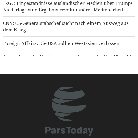
IRGC: Eingeständnisse ausländischer Medien über Trumps
Niederlage sind Ergebnis revolutionärer Medienarbeit
CNN: US-Generalstabschef sucht nach einem Ausweg aus
dem Krieg
Foreign Affairs: Die USA sollten Westasien verlassen
Araghchi an die Nachbarstaaten: Es ist an der Zeit für echte
Brüderlichkeit
Sanders: „Der korrupte Trump hat die USA in einen
verheerenden Krieg geführt“
Präsident Pezeshkian: Iranische Kämpfer haben die Welt in
Erstaunen versetzt
IRIB-Weltservice: Journalisten stehen am Schnittpunkt von
Realität und öffentlicher Meinung
Zehn britische Gewerkschaften fordern Entzug der US-