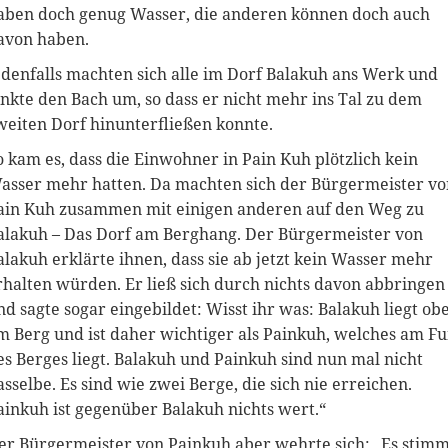
aben doch genug Wasser, die anderen können doch auch
avon haben.
edenfalls machten sich alle im Dorf Balakuh ans Werk und
enkte den Bach um, so dass er nicht mehr ins Tal zu dem
weiten Dorf hinunterfließen konnte.
o kam es, dass die Einwohner in Pain Kuh plötzlich kein
asser mehr hatten. Da machten sich der Bürgermeister vo
ain Kuh zusammen mit einigen anderen auf den Weg zu
alakuh – Das Dorf am Berghang. Der Bürgermeister von
alakuh erklärte ihnen, dass sie ab jetzt kein Wasser mehr
rhalten würden. Er ließ sich durch nichts davon abbringen
nd sagte sogar eingebildet: Wisst ihr was: Balakuh liegt ob
m Berg und ist daher wichtiger als Painkuh, welches am F
es Berges liegt. Balakuh und Painkuh sind nun mal nicht
asselbe. Es sind wie zwei Berge, die sich nie erreichen.
ainkuh ist gegenüber Balakuh nichts wert.“
er Bürgermeister von Painkuh aber wehrte sich: „Es stimm