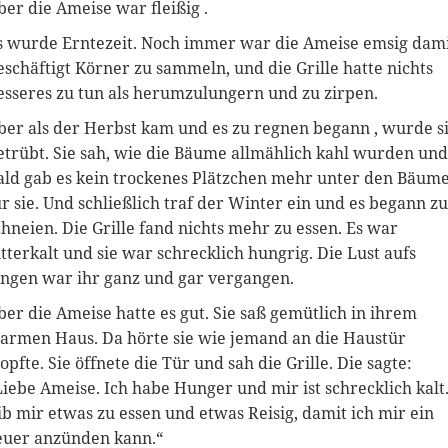
ber die Ameise war fleißig .
s wurde Erntezeit. Noch immer war die Ameise emsig dam
eschäftigt Körner zu sammeln, und die Grille hatte nichts
esseres zu tun als herumzulungern und zu zirpen.
ber als der Herbst kam und es zu regnen begann , wurde s
etrübt. Sie sah, wie die Bäume allmählich kahl wurden und
ald gab es kein trockenes Plätzchen mehr unter den Bäum
ür sie. Und schließlich traf der Winter ein und es begann zu
chneien. Die Grille fand nichts mehr zu essen. Es war
itterkalt und sie war schrecklich hungrig. Die Lust aufs
ingen war ihr ganz und gar vergangen.
ber die Ameise hatte es gut. Sie saß gemütlich in ihrem
armen Haus. Da hörte sie wie jemand an die Haustür
lopfte. Sie öffnete die Tür und sah die Grille. Die sagte:
Liebe Ameise. Ich habe Hunger und mir ist schrecklich kalt
ib mir etwas zu essen und etwas Reisig, damit ich mir ein
euer anzünden kann.“