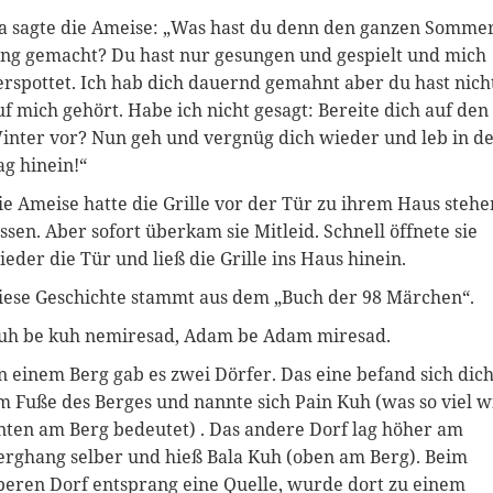
a sagte die Ameise: „Was hast du denn den ganzen Somme
ang gemacht? Du hast nur gesungen und gespielt und mich
erspottet. Ich hab dich dauernd gemahnt aber du hast nich
uf mich gehört. Habe ich nicht gesagt: Bereite dich auf den
inter vor? Nun geh und vergnüg dich wieder und leb in d
ag hinein!“
ie Ameise hatte die Grille vor der Tür zu ihrem Haus stehe
assen. Aber sofort überkam sie Mitleid. Schnell öffnete sie
ieder die Tür und ließ die Grille ins Haus hinein.
iese Geschichte stammt aus dem „Buch der 98 Märchen“.
uh be kuh nemiresad, Adam be Adam miresad.
n einem Berg gab es zwei Dörfer. Das eine befand sich dich
m Fuße des Berges und nannte sich Pain Kuh (was so viel w
nten am Berg bedeutet) . Das andere Dorf lag höher am
erghang selber und hieß Bala Kuh (oben am Berg). Beim
beren Dorf entsprang eine Quelle, wurde dort zu einem