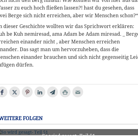
och nicht den Berg hinauf! Wie können wir von hier aus da
asser zu euch hoch fließen lassen?! hast du gesehen, dass
wei Berge sich nicht erreichen, aber wir Menschen schon?“
n dieser Geschichte wollten wir das Sprichwort erklären:
uh be Kuh nemiresad, ama Adam be Adam miresad. _ Berg
rreichen einander nicht , aber Menschen erreichen
inander. Das sagt man um hervorzuheben, dass die
enschen einander brauchen und sich nicht gegenseitig Lei
ufügen dürfen.
WEITERE FOLGEN
So wird gesagt- Teil 51