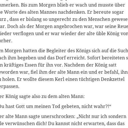
nmerken. Bis zum Morgen blieb er wach und musste über
ie Worte des alten Mannes nachdenken. Er bereute sogar
urz , dass er bislang so ungerecht zu den Menschen gewes
ar. Doch als der Morgen angebrochen war, war seine Reu
ieder verflogen und er war wieder der alte üble König vo
orher.
m Morgen hatten die Begleiter des Königs sich auf die Suc
ach ihm begeben und das Dorf erreicht. Sofort bereiteten s
in kräftiges Essen für ihn vor. Nachdem der König satt
eworden war, fiel ihm der alte Mann ein und er befahl, ihn
u holen. Er wollte diesem Kerl einen tüchtigen Denkzettel
erpassen.
er König sagte also zu dem alten Mann:
Du hast Gott um meinen Tod gebeten, nicht wahr?!“
er alte Mann sagte unerschrocken: „Nicht nur ich sondern
lle verwünschen dich! Du kannst nicht erwarten, dass das