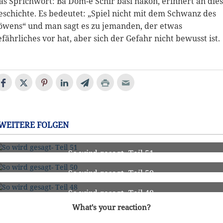
as Sprichwort: Ba Dom-e Schir basi nakon, erinnert an die
eschichte. Es bedeutet: „Spiel nicht mit dem Schwanz des
öwens“ und man sagt es zu jemanden, der etwas
efährliches vor hat, aber sich der Gefahr nicht bewusst ist.
WEITERE FOLGEN
So wird gesagt- Teil 51
51
So wird gesagt- Teil 50
50
So wird gesagt- Teil 48
48