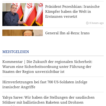
IRGC: Eingeständnisse ausländischer Medien über Trumps
Präsident Pezeshkian: Iranische
Niederlage sind Ergebnis revolutionärer Medienarbeit
Kämpfer haben die Welt in
Erstaunen versetzt
Araghchi an die Nachbarstaaten: Es ist an der Zeit für echte
Brüderlichkeit
8 hours ago
General Ibn al-Reza: Irans
einheimische Technologie ist
jedem importierten Waffensystem
in der Region überlegen
MEISTGELESEN
2 days ago
Kommentar | Die Zukunft der regionalen Sicherheit:
Warum eine Sicherheitsordnung unter Führung der
Staaten der Region unverzichtbar ist
Hirnverletzungen bei fast 700 US-Soldaten infolge
iranischer Angriffe
Yahya Saree: Wir haben die Stellungen der saudischen
Söldner mit ballistischen Raketen und Drohnen