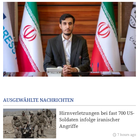
IRIB-Weltservice: Journalisten stehen am Schnittpunkt von
Realität und öffentlicher Meinung
10 hours ago
AUSGEWÄHLTE NACHRICHTEN
Foreign Affairs: Die USA sollten Westasien verlassen
Hirnverletzungen bei fast 700 US-
Soldaten infolge iranischer
CNN: US-Generalstabschef sucht nach einem Ausweg aus
Angriffe
dem Krieg
7 hours ago