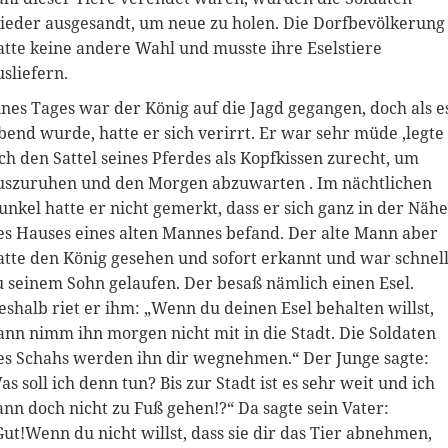
ieder ausgesandt, um neue zu holen. Die Dorfbevölkerung
atte keine andere Wahl und musste ihre Eselstiere
usliefern.
ines Tages war der König auf die Jagd gegangen, doch als e
bend wurde, hatte er sich verirrt. Er war sehr müde ,legte
ich den Sattel seines Pferdes als Kopfkissen zurecht, um
uszuruhen und den Morgen abzuwarten . Im nächtlichen
unkel hatte er nicht gemerkt, dass er sich ganz in der Nähe
es Hauses eines alten Mannes befand. Der alte Mann aber
atte den König gesehen und sofort erkannt und war schnel
u seinem Sohn gelaufen. Der besaß nämlich einen Esel.
eshalb riet er ihm: „Wenn du deinen Esel behalten willst,
ann nimm ihn morgen nicht mit in die Stadt. Die Soldaten
es Schahs werden ihn dir wegnehmen.“ Der Junge sagte:
as soll ich denn tun? Bis zur Stadt ist es sehr weit und ich
ann doch nicht zu Fuß gehen!?“ Da sagte sein Vater:
Gut!Wenn du nicht willst, dass sie dir das Tier abnehmen,