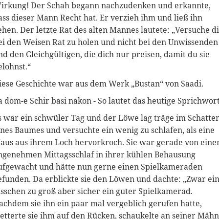
irkung! Der Schah begann nachzudenken und erkannte,
ass dieser Mann Recht hat. Er verzieh ihm und ließ ihn
ehen. Der letzte Rat des alten Mannes lautete: „Versuche d
ei den Weisen Rat zu holen und nicht bei den Unwissenden
nd den Gleichgültigen, die dich nur preisen, damit du sie
elohnst.“
iese Geschichte war aus dem Werk „Bustan“ von Saadi.
a dom-e Schir basi nakon - So lautet das heutige Sprichwort
s war ein schwüler Tag und der Löwe lag träge im Schatte
ines Baumes und versuchte ein wenig zu schlafen, als eine
aus aus ihrem Loch hervorkroch. Sie war gerade von ein
ngenehmen Mittagsschlaf in ihrer kühlen Behausung
ufgewacht und hätte nun gerne einen Spielkameraden
efunden. Da erblickte sie den Löwen und dachte: „Zwar ei
isschen zu groß aber sicher ein guter Spielkamerad.
achdem sie ihn ein paar mal vergeblich gerufen hatte,
letterte sie ihm auf den Rücken, schaukelte an seiner Mäh