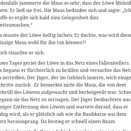
edenfalls jammerte die Maus so sehr, dass der Löwe Mitlei
atte. Er ließ sie frei. Die Maus bedankte sich und sagte: „Ic
offe es ergibt sich bald eine Gelegenheit dies
ettzumachen.“
a musste der Löwe heftig lachen. Er dachte, was wird dies
inzige Maus wohl für ihn tun können?!
och täuschte er sich.
ines Tages geriet der Löwe in das Netz eines Fallenstellers.
a begann er fürchterlich zu brüllen und versuchte das Net
u zerreißen. Der Jäger, der im Gebüsch lauerte, wich einig
chritte zurück . Er bemerkte nicht die Maus, die von dem
ebrüll des Löwens aufgewacht und herbeigeeilt war. Schne
egann sie das Netz zu zernagen. Der Jäger beobachtete aus
iniger Entfernung den Löwen und wartete darauf, dass er
uhig wird, als er plötzlich sah wie die Raubkatze aus dem
etz heraussprang. Da bestieg er schnell einen Baum.