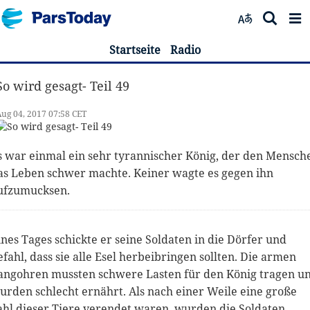
Startseite
Radio
So wird gesagt- Teil 49
ug 04, 2017 07:58 CET
s war einmal ein sehr tyrannischer König, der den Mensch
as Leben schwer machte. Keiner wagte es gegen ihn
ufzumucksen.
ines Tages schickte er seine Soldaten in die Dörfer und
efahl, dass sie alle Esel herbeibringen sollten. Die armen
angohren mussten schwere Lasten für den König tragen u
urden schlecht ernährt. Als nach einer Weile eine große
ahl dieser Tiere verendet waren, wurden die Soldaten