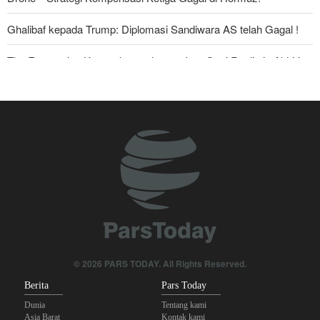
Ghalibaf kepada Trump: Diplomasi Sandiwara AS telah Gagal !
The Economist: Kesepakatan dengan Iran Opsi Realistis Akhiri
Krisis Selat Hormuz
Foreign Policy: Riyadh Terjepit di Antara Iran dan Ansarullah,
Kebijakan Ini Gagal
Krisis Militer Israel; Kelelahan Fisik dan Keruntuhan Psikologis
Yahya Saree: Kami Hancurkan Posisi Pasukan Bayaran Saudi
dengan Rudal Balistik dan Drone
Brigjen Akrami Nia: Artesh dalam Kondisi Siaga Penuh
Anggota Kongres AS Khawatirkan Dampak Menipisnya Rudal
© 2026 PARS TODAY. All Rights Reserved.
Amerika Hadapi Iran
Berita
Pars Today
Dunia
Tentang kami
Asia Barat
Kontak kami