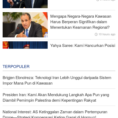
Serangan Iran Sebabkan Lebih dari 700 Tentara AS Geger Otak
Mengapa Negara-Negara Kawasan
Gagal dalam Perang dengan Iran, Dua Pejabat Senior Mossad
Harus Berperan Signifikan dalam
Dipecat
Menentukan Keamanan Regional?
10 hours ago
Yahya Saree: Kami Hancurkan Posisi
Pasukan Bayaran Saudi dengan
Rudal Balistik dan Drone
10 hours ago
TERPOPULER
Brigjen Ebnolreza: Teknologi Iran Lebih Unggul daripada Sistem
Impor Mana Pun di Kawasan
Presiden Iran: Kami Akan Mendukung Langkah Apa Pun yang
Diambil Pemimpin Palestina demi Kepentingan Rakyat
National Interest: AS Ketinggalan Zaman dalam Pertempuran
Drone—Strategi Kompensasi Ketiga Gagal di Hormuz!