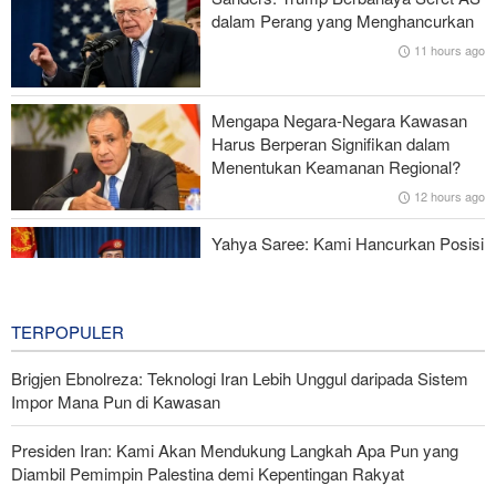
Survei Reuters: Perang dengan Iran Faktor Penyebab
dalam Perang yang Menghancurkan
Ketidakstabilan Harga BBM di AS
11 hours ago
Serangan Iran Sebabkan Lebih dari 700 Tentara AS Geger Otak
Mengapa Negara-Negara Kawasan
Gagal dalam Perang dengan Iran, Dua Pejabat Senior Mossad
Harus Berperan Signifikan dalam
Dipecat
Menentukan Keamanan Regional?
12 hours ago
Yahya Saree: Kami Hancurkan Posisi
Pasukan Bayaran Saudi dengan
Rudal Balistik dan Drone
12 hours ago
TERPOPULER
Brigjen Ebnolreza: Teknologi Iran Lebih Unggul daripada Sistem
Impor Mana Pun di Kawasan
Presiden Iran: Kami Akan Mendukung Langkah Apa Pun yang
Diambil Pemimpin Palestina demi Kepentingan Rakyat