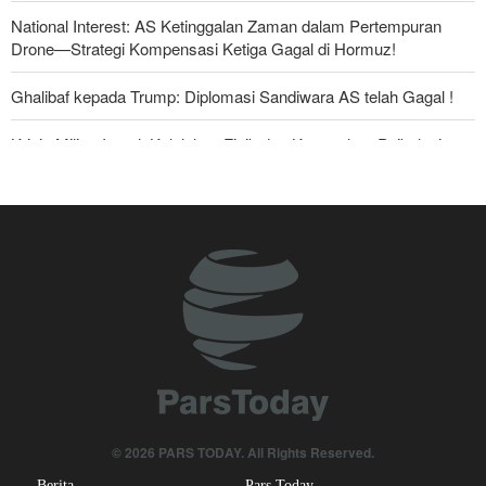
National Interest: AS Ketinggalan Zaman dalam Pertempuran
Drone—Strategi Kompensasi Ketiga Gagal di Hormuz!
Ghalibaf kepada Trump: Diplomasi Sandiwara AS telah Gagal !
Krisis Militer Israel; Kelelahan Fisik dan Keruntuhan Psikologis
The Economist: Kesepakatan dengan Iran Opsi Realistis Akhiri
Krisis Selat Hormuz
Foreign Policy: Riyadh Terjepit di Antara Iran dan Ansarullah,
Kebijakan Ini Gagal
Yahya Saree: Kami Hancurkan Posisi Pasukan Bayaran Saudi
dengan Rudal Balistik dan Drone
Brigjen Akrami Nia: Artesh dalam Kondisi Siaga Penuh
Anggota Kongres AS Khawatirkan Dampak Menipisnya Rudal
© 2026 PARS TODAY. All Rights Reserved.
Amerika Hadapi Iran
Berita
Pars Today