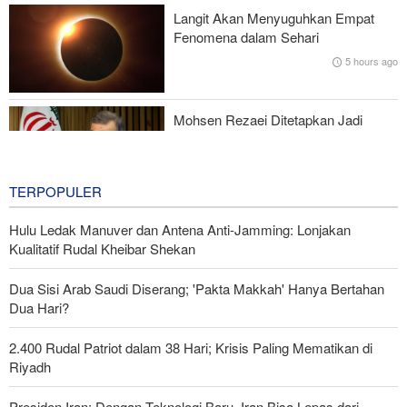
Langit Akan Menyuguhkan Empat
Penjualan Besar-besaran Rudal Patriot kepada Negara-Negara
Fenomena dalam Sehari
Arab di Teluk Persia
5 hours ago
Baghaei: Rezim Zionis Ancaman Terbesar Keamanan Kawasan
Mohsen Rezaei Ditetapkan Jadi
Sekretaris Dewan Tinggi Keamanan
Nasional Iran
6 hours ago
TERPOPULER
Hulu Ledak Manuver dan Antena Anti-Jamming: Lonjakan
Kualitatif Rudal Kheibar Shekan
Dua Sisi Arab Saudi Diserang; 'Pakta Makkah' Hanya Bertahan
Dua Hari?
2.400 Rudal Patriot dalam 38 Hari; Krisis Paling Mematikan di
Riyadh
Presiden Iran: Dengan Teknologi Baru, Iran Bisa Lepas dari