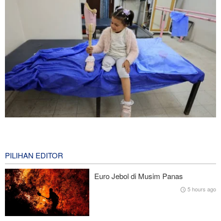
Krisis Amputasi Gaza: 8.000 Orang Kehilangan Anggota Tubuh
Akibat Perang
1 hour ago
PILIHAN EDITOR
Chris Murphy: Trump Kalah, AS Tumbang, Iran Makin Perkasa di
Euro Jebol di Musim Panas
Akhir Perang
5 hours ago
Small Wars Journal: Kekuatan Udara AS Terjebak dalam Strategi
'Mosaic Defense' Iran