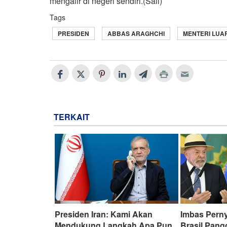
mengalir di negeri sendiri.(Sail)
Tags
PRESIDEN
ABBAS ARAGHCHI
MENTERI LUAR
TERKAIT
Presiden Iran: Kami Akan
Imbas Perny
Mendukung Langkah Apa Pun
Brasil Pang