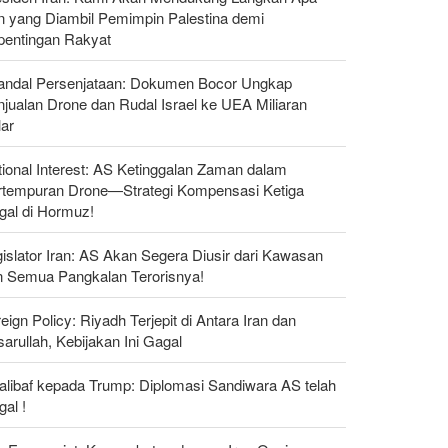
n yang Diambil Pemimpin Palestina demi
pentingan Rakyat
andal Persenjataan: Dokumen Bocor Ungkap
jualan Drone dan Rudal Israel ke UEA Miliaran
lar
ional Interest: AS Ketinggalan Zaman dalam
rtempuran Drone—Strategi Kompensasi Ketiga
gal di Hormuz!
islator Iran: AS Akan Segera Diusir dari Kawasan
n Semua Pangkalan Terorisnya!
eign Policy: Riyadh Terjepit di Antara Iran dan
arullah, Kebijakan Ini Gagal
alibaf kepada Trump: Diplomasi Sandiwara AS telah
al !