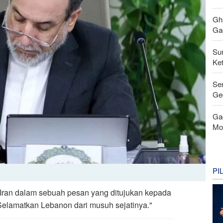
Gh
Gag
Su
Ke
Se
Ge
Ga
Mo
PI
m Iran dalam sebuah pesan yang ditujukan kepada
elamatkan Lebanon dari musuh sejatinya."