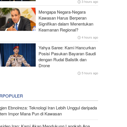
3 hours ago
Mengapa Negara-Negara
Kawasan Harus Berperan
Signifikan dalam Menentukan
Keamanan Regional?
4 hours ago
Yahya Saree: Kami Hancurkan
Posisi Pasukan Bayaran Saudi
dengan Rudal Balistik dan
Drone
5 hours ago
RPOPULER
gjen Ebnolreza: Teknologi Iran Lebih Unggul daripada
stem Impor Mana Pun di Kawasan
esiden Iran: Kami Akan Mendukung Langkah Apa