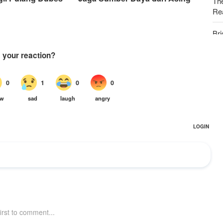
Th
Rea
Bri
Tr
Beb