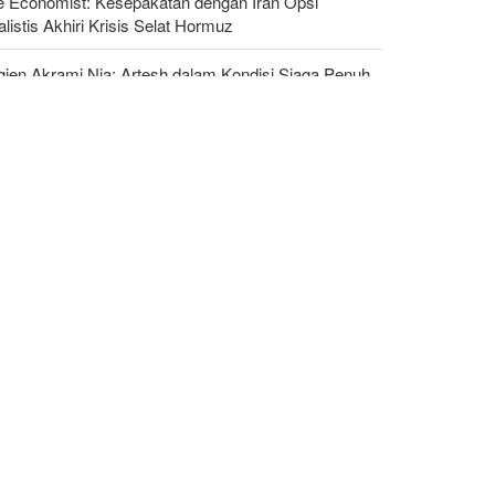
e Economist: Kesepakatan dengan Iran Opsi
listis Akhiri Krisis Selat Hormuz
gjen Akrami Nia: Artesh dalam Kondisi Siaga Penuh
ump Ancam Penjara Panjang untuk Pembocor yang
erkan Krisis Amunisi Perang Iran