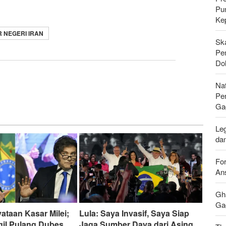
Pu
Ke
 NEGERI IRAN
Sk
Pen
Do
Nat
Pe
Ga
Leg
da
For
Ans
Gh
Gag
ataan Kasar Milei;
Lula: Saya Invasif, Saya Siap
gil Pulang Dubes
Jaga Sumber Daya dari Asing