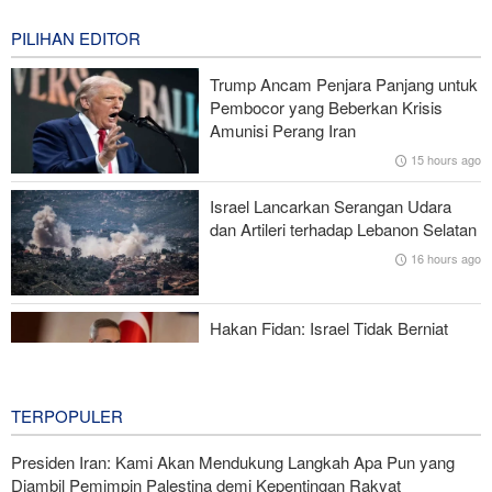
Drone—Strategi Kompensasi Ketiga Gagal di Hormuz!
11 hours ago
PILIHAN EDITOR
Brigjen Akrami Nia: Artesh dalam Kondisi Siaga Penuh
Trump Ancam Penjara Panjang untuk
Pembocor yang Beberkan Krisis
Foreign Policy: Riyadh Terjepit di Antara Iran dan Ansarullah,
Amunisi Perang Iran
Kebijakan Ini Gagal
15 hours ago
Brigjen Ebnolreza: Teknologi Iran Lebih Unggul daripada Sistem
Israel Lancarkan Serangan Udara
Impor Mana Pun di Kawasan
dan Artileri terhadap Lebanon Selatan
16 hours ago
Mengapa AS Nyaris Kehabisan Senjata dalam perang melawan
Iran?
Hakan Fidan: Israel Tidak Berniat
Capai Perdamaian
16 hours ago
TERPOPULER
Presiden Iran: Kami Akan Mendukung Langkah Apa Pun yang
Diambil Pemimpin Palestina demi Kepentingan Rakyat