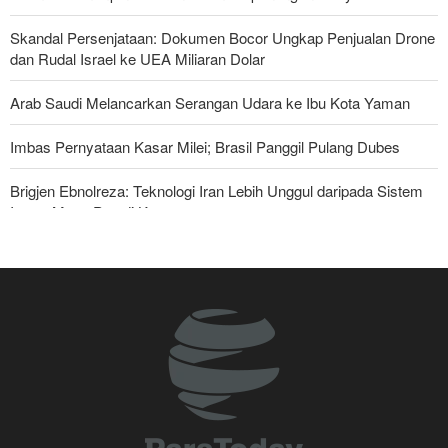
Skandal Persenjataan: Dokumen Bocor Ungkap Penjualan Drone
dan Rudal Israel ke UEA Miliaran Dolar
Arab Saudi Melancarkan Serangan Udara ke Ibu Kota Yaman
Imbas Pernyataan Kasar Milei; Brasil Panggil Pulang Dubes
Brigjen Ebnolreza: Teknologi Iran Lebih Unggul daripada Sistem
Impor Mana Pun di Kawasan
Militer Yaman Serang Kapal Tanker Minyak Saudi
Tiga Tujuan AS di Balik Eskalasi, dan Mengapa Iran Tetap
Bertahan
Irak: Jumlah Peziarah yang Masuk sejak Awal Muharam Capai
4,887 Juta
Legislator Iran: AS Akan Segera Diusir dari Kawasan dan Semua