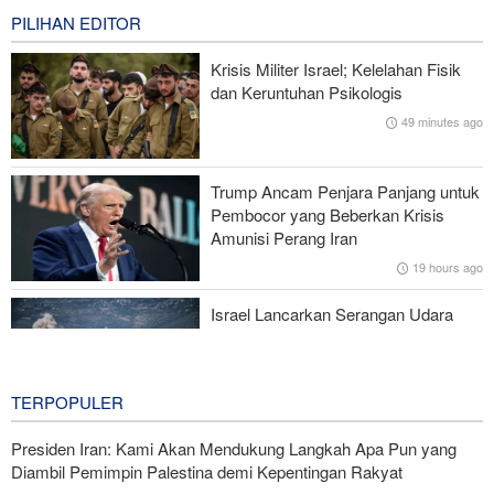
1 hour ago
PILIHAN EDITOR
Iran dan Kirgizstan Tingkatkan Kerja Sama Perdagangan dan
Krisis Militer Israel; Kelelahan Fisik
Pertambangan
dan Keruntuhan Psikologis
49 minutes ago
National Interest: AS Ketinggalan Zaman dalam Pertempuran
Drone—Strategi Kompensasi Ketiga Gagal di Hormuz!
Trump Ancam Penjara Panjang untuk
Brigjen Akrami Nia: Artesh dalam Kondisi Siaga Penuh
Pembocor yang Beberkan Krisis
Amunisi Perang Iran
Foreign Policy: Riyadh Terjepit di Antara Iran dan Ansarullah,
19 hours ago
Kebijakan Ini Gagal
Israel Lancarkan Serangan Udara
dan Artileri terhadap Lebanon Selatan
21 hours ago
TERPOPULER
Presiden Iran: Kami Akan Mendukung Langkah Apa Pun yang
Diambil Pemimpin Palestina demi Kepentingan Rakyat