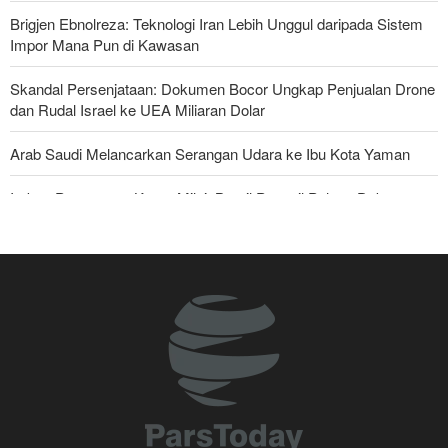
Brigjen Ebnolreza: Teknologi Iran Lebih Unggul daripada Sistem
Impor Mana Pun di Kawasan
Skandal Persenjataan: Dokumen Bocor Ungkap Penjualan Drone
dan Rudal Israel ke UEA Miliaran Dolar
Arab Saudi Melancarkan Serangan Udara ke Ibu Kota Yaman
Imbas Pernyataan Kasar Milei; Brasil Panggil Pulang Dubes
Militer Yaman Serang Kapal Tanker Minyak Saudi
Legislator Iran: AS Akan Segera Diusir dari Kawasan dan Semua
Pangkalan Terorisnya!
National Interest: AS Ketinggalan Zaman dalam Pertempuran
Drone—Strategi Kompensasi Ketiga Gagal di Hormuz!
Ledakan yang Mengguncang UEA; Di Mana Jebel Ali dan
Mengapa Itu Penting?