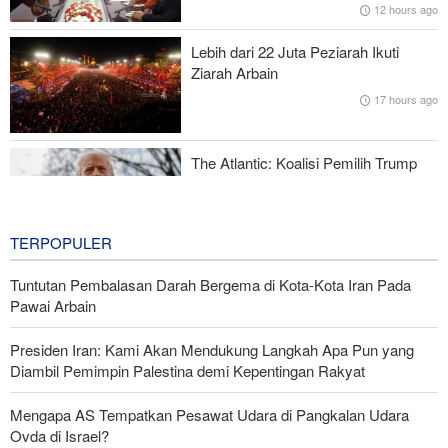
12 hours ago
Pangkalan Terorisnya!
Lebih dari 22 Juta Peziarah Ikuti
Komite Ekonomi Bersama Iran-Pakistan ke-10 Berakhir dengan
Ziarah Arbain
Komitmen Perdagangan 10 Miliar Dolar
17 hours ago
Karateka Iran Raih 8 Emas, 3 Perak, dan 8 Perunggu di
Kejuaraan Asia Tengah
The Atlantic: Koalisi Pemilih Trump
Mulai Runtuh
17 hours ago
TERPOPULER
Tuntutan Pembalasan Darah Bergema di Kota-Kota Iran Pada
Pawai Arbain
Presiden Iran: Kami Akan Mendukung Langkah Apa Pun yang
Diambil Pemimpin Palestina demi Kepentingan Rakyat
Mengapa AS Tempatkan Pesawat Udara di Pangkalan Udara
Ovda di Israel?