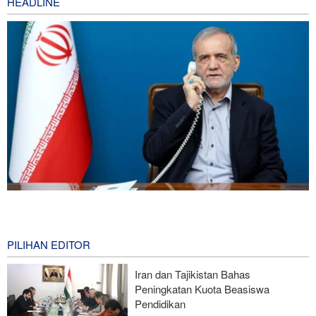
HEADLINE
Presiden Iran: Kami Akan Mendukung Langkah Apa Pun yang
Diambil Pemimpin Palestina demi Kepentingan Rakyat
13 hours ago
PILIHAN EDITOR
Skandal Persenjataan: Dokumen Bocor Ungkap Penjualan Drone
Iran dan Tajikistan Bahas
dan Rudal Israel ke UEA Miliaran Dolar
Peningkatan Kuota Beasiswa
Pendidikan
Legislator Iran: AS Akan Segera Diusir dari Kawasan dan Semua