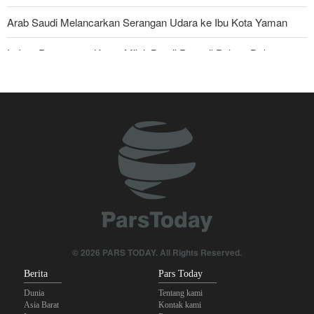
Arab Saudi Melancarkan Serangan Udara ke Ibu Kota Yaman
Imbas Pernyataan Kasar Milei; Brasil Panggil Pulang Dubes
Mayjen Mohsen Rezaei: Kami Telah Melancarkan Pukulan Berat
terhadap Amerika Serikat
Militer Yaman Serang Kapal Tanker Minyak Saudi
Tiga Tujuan AS di Balik Eskalasi, dan Mengapa Iran Tetap
Bertahan
Irak: Jumlah Peziarah yang Masuk sejak Awal Muharam Capai
4,887 Juta
Skandal Persenjataan: Dokumen Bocor Ungkap Penjualan Drone
© 2026 PARS TODAY. All Rights Reserved.
dan Rudal Israel ke UEA Miliaran Dolar
Berita
Pars Today
Dunia
Tentang kami
Asia Barat
Kontak kami