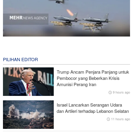
National Interest: AS Ketinggalan Zaman dalam Pertempuran
Drone—Strategi Kompensasi Ketiga Gagal di Hormuz!
5 hours ago
PILIHAN EDITOR
Brigjen Akrami Nia: Artesh dalam Kondisi Siaga Penuh
Trump Ancam Penjara Panjang untuk
Pembocor yang Beberkan Krisis
Foreign Policy: Riyadh Terjepit di Antara Iran dan Ansarullah,
Amunisi Perang Iran
Kebijakan Ini Gagal
9 hours ago
Brigjen Ebnolreza: Teknologi Iran Lebih Unggul daripada Sistem
Israel Lancarkan Serangan Udara
Impor Mana Pun di Kawasan
dan Artileri terhadap Lebanon Selatan
11 hours ago
Mengapa AS Nyaris Kehabisan Senjata dalam perang melawan
Iran?