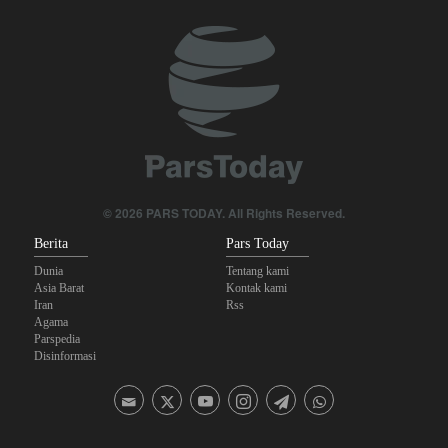
Irak: Jumlah Peziarah yang Masuk sejak Awal Muharam Capai
4,887 Juta
Brigjen Ebnolreza: Teknologi Iran Lebih Unggul daripada Sistem
Impor Mana Pun di Kawasan
Legislator Iran: AS Akan Segera Diusir dari Kawasan dan Semua
Pangkalan Terorisnya!
Ledakan yang Mengguncang UEA; Di Mana Jebel Ali dan
© 2026 PARS TODAY. All Rights Reserved.
Mengapa Itu Penting?
Berita
Pars Today
Dunia
Tentang kami
Asia Barat
Kontak kami
Iran
Rss
Agama
Parspedia
Disinformasi