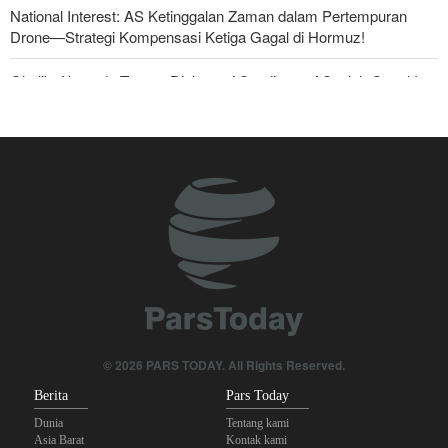
National Interest: AS Ketinggalan Zaman dalam Pertempuran
Drone—Strategi Kompensasi Ketiga Gagal di Hormuz!
Ghalibaf kepada Trump: Diplomasi Sandiwara AS telah Gagal !
Foreign Policy: Riyadh Terjepit di Antara Iran dan Ansarullah,
Kebijakan Ini Gagal
The Economist: Kesepakatan dengan Iran Opsi Realistis Akhiri
Krisis Selat Hormuz
Yahya Saree: Kami Hancurkan Posisi Pasukan Bayaran Saudi
dengan Rudal Balistik dan Drone
Brigjen Akrami Nia: Artesh dalam Kondisi Siaga Penuh
Sanders: Trump Berbahaya Seret AS dalam Perang yang
© 2026 PARS TODAY. All Rights Reserved.
Menghancurkan
Berita
Pars Today
Dunia
Tentang kami
Asia Barat
Kontak kami