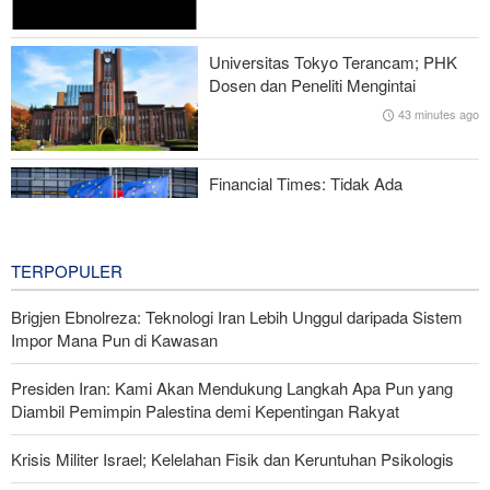
Digagalkan
Universitas Tokyo Terancam; PHK
IRGC: Pengakuan Media Asing atas Kekalahan Trump Hasil
Dosen dan Peneliti Mengintai
Perjuangan Media Revolusioner
43 minutes ago
Bukan Sekadar Mitos; Studi Buktikan Kepribadian Terus
Bertransformasi
Financial Times: Tidak Ada
Transparansi di UE Soal Penerimaan
Anggota Baru
1 hour ago
TERPOPULER
Brigjen Ebnolreza: Teknologi Iran Lebih Unggul daripada Sistem
Impor Mana Pun di Kawasan
Presiden Iran: Kami Akan Mendukung Langkah Apa Pun yang
Diambil Pemimpin Palestina demi Kepentingan Rakyat
Krisis Militer Israel; Kelelahan Fisik dan Keruntuhan Psikologis