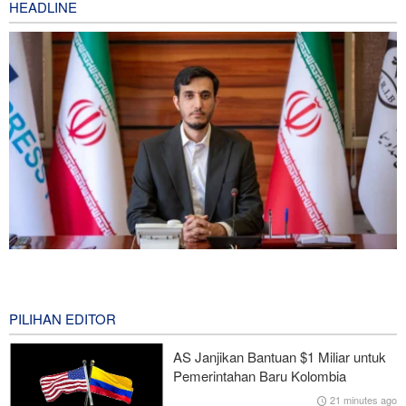
HEADLINE
Norouzi: Jurnalis Berdiri di Titik Pertemuan antara Realitas dan
Opini Publik
0 second ago
PILIHAN EDITOR
Araghchi kepada Negara Tetangga: Kini Saatnya Andalkan Diri
AS Janjikan Bantuan $1 Miliar untuk
Sendiri dan Jalin Persaudaraan Sejati
Pemerintahan Baru Kolombia
21 minutes ago
Rencana Bom ISIS di Area Sayidah Zainab Damaskus