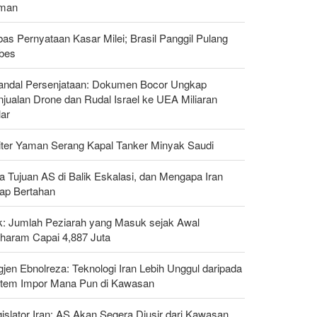
man
as Pernyataan Kasar Milei; Brasil Panggil Pulang
bes
andal Persenjataan: Dokumen Bocor Ungkap
jualan Drone dan Rudal Israel ke UEA Miliaran
lar
liter Yaman Serang Kapal Tanker Minyak Saudi
a Tujuan AS di Balik Eskalasi, dan Mengapa Iran
tap Bertahan
ak: Jumlah Peziarah yang Masuk sejak Awal
haram Capai 4,887 Juta
gjen Ebnolreza: Teknologi Iran Lebih Unggul daripada
stem Impor Mana Pun di Kawasan
islator Iran: AS Akan Segera Diusir dari Kawasan