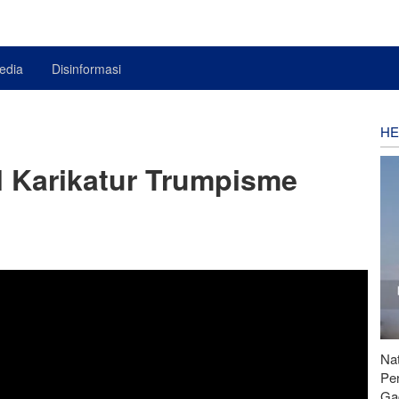
edia
Disinformasi
HE
l Karikatur Trumpisme
Nat
Pe
Ga