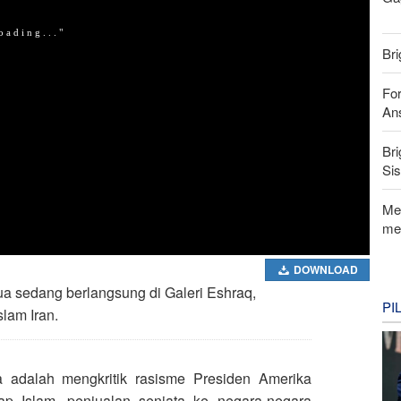
Bri
For
Ans
Bri
Si
Me
me
DOWNLOAD
a sedang berlangsung di Galeri Eshraq,
PI
lam Iran.
a adalah mengkritik rasisme Presiden Amerika
p Islam, penjualan senjata ke negara-negara