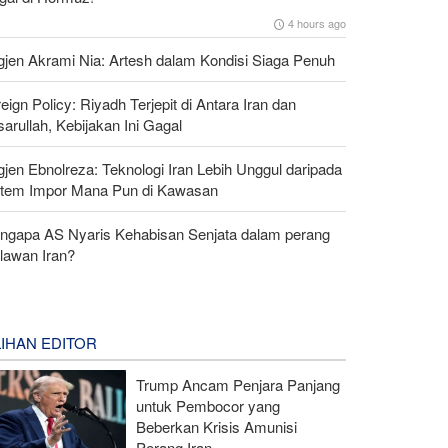
4 hours ago
gjen Akrami Nia: Artesh dalam Kondisi Siaga Penuh
eign Policy: Riyadh Terjepit di Antara Iran dan
arullah, Kebijakan Ini Gagal
gjen Ebnolreza: Teknologi Iran Lebih Unggul daripada
stem Impor Mana Pun di Kawasan
ngapa AS Nyaris Kehabisan Senjata dalam perang
lawan Iran?
LIHAN EDITOR
Trump Ancam Penjara Panjang
untuk Pembocor yang
Beberkan Krisis Amunisi
Perang Iran