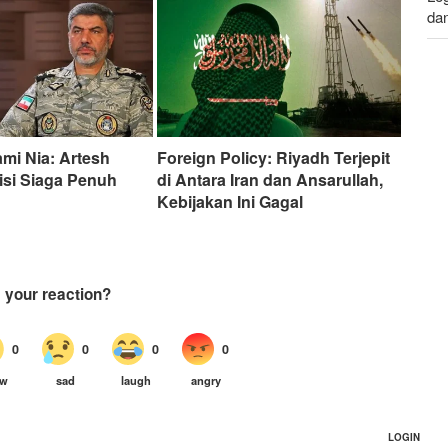
da
Le
da
ami Nia: Artesh
Foreign Policy: Riyadh Terjepit
isi Siaga Penuh
di Antara Iran dan Ansarullah,
Kebijakan Ini Gagal