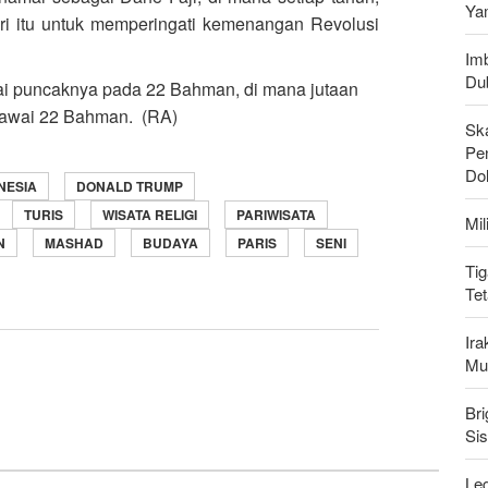
Ya
ri itu untuk memperingati kemenangan Revolusi
Imb
Du
i puncaknya pada 22 Bahman, di mana jutaan
 Pawai 22 Bahman. (RA)
Sk
Pen
Do
NESIA
DONALD TRUMP
TURIS
WISATA RELIGI
PARIWISATA
Mi
N
MASHAD
BUDAYA
PARIS
SENI
Tig
Te
Ir
Mu
Bri
Si
Leg