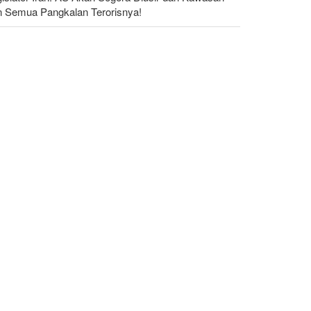
n Semua Pangkalan Terorisnya!
dakan yang Mengguncang UEA; Di Mana Jebel Ali
n Mengapa Itu Penting?