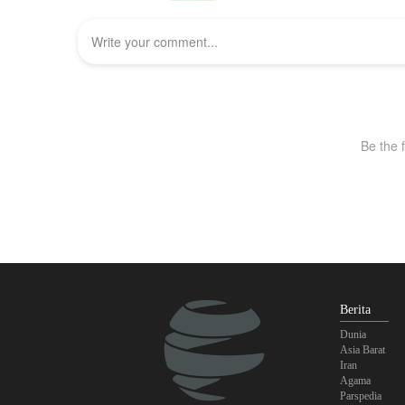
Berita
Dunia
Asia Barat
Iran
Agama
Parspedia