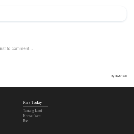
Pars Today
Tentang kami
Kontak kami
Rss