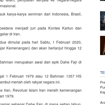
ernasional.
uk karya-karya seniman dari Indonesia, Brasil,
 Koestana menjadi juri pada Kontes Kartun dan
elar di Iran.
dua dimulai pada hari Sabtu, 1 Februari 2020,
jar Kemenangan) dan akan berlanjut hingga 12
 Bahman merupakan awal dari epik Dahe Fajr di
TE
ggal 1 Februari 1979 atau 12 Bahman 1357 HS
ambut meriah oleh rakyat negara ini.
Pr
Pu
e Iran, Revolusi Islam Iran meraih kemenangan
Ke
ri 1979.
Ar
namai sebagai Dahe Fajr, di mana setiap tahun,