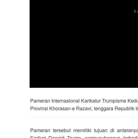
Pameran Internasional Karikatur Trumpisme Kedu
Provinsi Khorasan-e Razavi, tenggara Republik Is
Pameran tersebut memiliki tujuan di antarany
Serikat Donald Trump, permusuhannya terhada