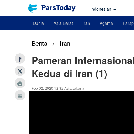
Indonesian
Dunia
Asia Barat
Iran
Agama
Parsp
Berita
/
Iran
Pameran Internasiona
Kedua di Iran (1)
Feb 02, 2020 12:32 Asia/Jakarta