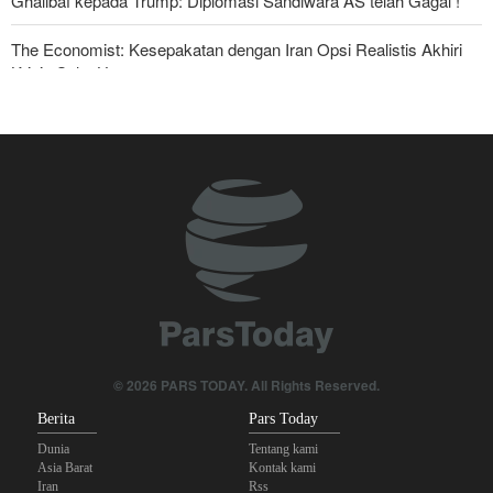
Ghalibaf kepada Trump: Diplomasi Sandiwara AS telah Gagal !
The Economist: Kesepakatan dengan Iran Opsi Realistis Akhiri
Krisis Selat Hormuz
Yahya Saree: Kami Hancurkan Posisi Pasukan Bayaran Saudi
dengan Rudal Balistik dan Drone
Serikat Pekerja Serukan Pencabutan Izin Penggunaan Pangkalan
Inggris oleh AS untuk Serang Iran
Mengapa Lobi Zionis di Amerika Tidak Lagi Seefektif Dulu?
Anggota Kongres AS Khawatirkan Dampak Menipisnya Rudal
Amerika Hadapi Iran
Sanders: Trump Berbahaya Seret AS dalam Perang yang
© 2026 PARS TODAY. All Rights Reserved.
Menghancurkan
Berita
Pars Today
Dunia
Tentang kami
Asia Barat
Kontak kami
Iran
Rss