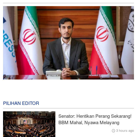
Norouzi: Jurnalis Berdiri di Titik Pertemuan antara Realitas dan
Opini Publik
3 hours ago
PILIHAN EDITOR
Araghchi kepada Negara Tetangga: Kini Saatnya Andalkan Diri
Senator: Hentikan Perang Sekarang!
Sendiri dan Jalin Persaudaraan Sejati
BBM Mahal, Nyawa Melayang
3 hours ago
CNN: Kepala Staf Angkatan Bersenjata AS Cari Jalan untuk