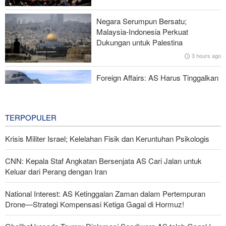
Keluar dari Perang dengan Iran
Negara Serumpun Bersatu;
Rencana Bom ISIS di Area Sayidah Zainab Damaskus
Malaysia-Indonesia Perkuat
Digagalkan
Dukungan untuk Palestina
3 hours ago
IRGC: Pengakuan Media Asing atas Kekalahan Trump Hasil
Perjuangan Media Revolusioner
Foreign Affairs: AS Harus Tinggalkan
Asia Barat
3 hours ago
TERPOPULER
Krisis Militer Israel; Kelelahan Fisik dan Keruntuhan Psikologis
CNN: Kepala Staf Angkatan Bersenjata AS Cari Jalan untuk
Keluar dari Perang dengan Iran
National Interest: AS Ketinggalan Zaman dalam Pertempuran
Drone—Strategi Kompensasi Ketiga Gagal di Hormuz!