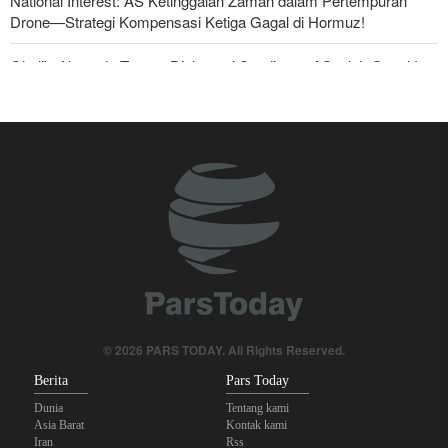
National Interest: AS Ketinggalan Zaman dalam Pertempuran
Drone—Strategi Kompensasi Ketiga Gagal di Hormuz!
Ghalibaf kepada Trump: Diplomasi Sandiwara AS telah Gagal !
Foreign Policy: Riyadh Terjepit di Antara Iran dan Ansarullah,
Kebijakan Ini Gagal
The Economist: Kesepakatan dengan Iran Opsi Realistis Akhiri
Krisis Selat Hormuz
Yahya Saree: Kami Hancurkan Posisi Pasukan Bayaran Saudi
dengan Rudal Balistik dan Drone
Brigjen Akrami Nia: Artesh dalam Kondisi Siaga Penuh
Anggota Kongres AS Khawatirkan Dampak Menipisnya Rudal
© 2026 PARS TODAY. All Rights Reserved.
Amerika Hadapi Iran
Berita
Pars Today
Dunia
Tentang kami
Asia Barat
Kontak kami
Iran
Rss