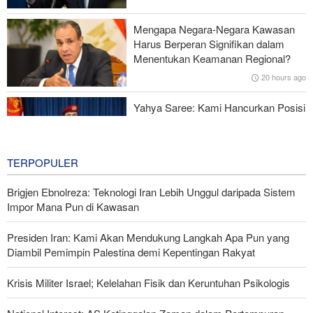
Serangan Iran Sebabkan Lebih dari 700 Tentara AS Geger Otak
Mengapa Negara-Negara Kawasan
Gagal dalam Perang dengan Iran, Dua Pejabat Senior Mossad
Harus Berperan Signifikan dalam
Dipecat
Menentukan Keamanan Regional?
20 hours ago
Yahya Saree: Kami Hancurkan Posisi
Pasukan Bayaran Saudi dengan
Rudal Balistik dan Drone
21 hours ago
TERPOPULER
Brigjen Ebnolreza: Teknologi Iran Lebih Unggul daripada Sistem
Impor Mana Pun di Kawasan
Presiden Iran: Kami Akan Mendukung Langkah Apa Pun yang
Diambil Pemimpin Palestina demi Kepentingan Rakyat
Krisis Militer Israel; Kelelahan Fisik dan Keruntuhan Psikologis